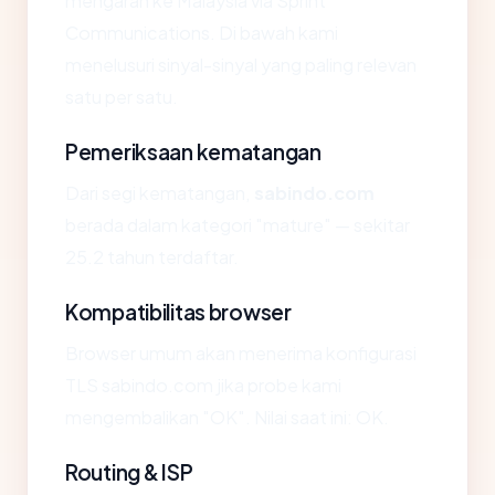
mengarah ke Malaysia via Sprint
Communications. Di bawah kami
menelusuri sinyal-sinyal yang paling relevan
satu per satu.
Pemeriksaan kematangan
Dari segi kematangan,
sabindo.com
berada dalam kategori "mature" — sekitar
25.2 tahun terdaftar.
Kompatibilitas browser
Browser umum akan menerima konfigurasi
TLS sabindo.com jika probe kami
mengembalikan "OK". Nilai saat ini: OK.
Routing & ISP