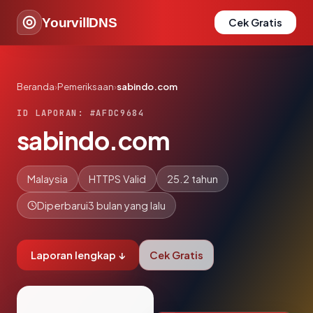
YourvillDNS
Cek Gratis
Beranda
›
Pemeriksaan
›
sabindo.com
ID LAPORAN: #AFDC9684
sabindo.com
Malaysia
HTTPS Valid
25.2 tahun
Diperbarui
3 bulan yang lalu
Laporan lengkap ↓
Cek Gratis