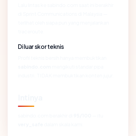
Lalu lintas ke sabindo.com saat ini berakhir
di Sprint Communications di Malaysia —
terlihat oleh siapa pun yang menjalankan
traceroute.
Di luar skor teknis
Profil teknis bersih hanya membuktikan
sabindo.com
mengikuti standar pipa
industri. TIDAK membuktikan konten jujur.
Intinya
sabindo.com berakhir di
95/100
— itu
very_safe
dalam skala kami.