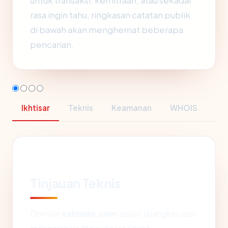
untuk transaksi, kemitraan, atau sekadar
rasa ingin tahu, ringkasan catatan publik
di bawah akan menghemat beberapa
pencarian.
Ikhtisar
Teknis
Keamanan
WHOIS
Tinjauan Teknis
Domain
sabindo.com
dapat dijangkau dan