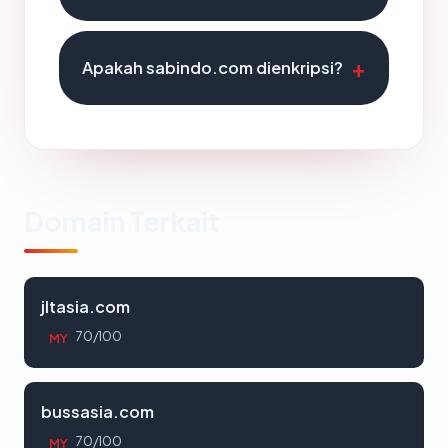
Apakah sabindo.com dienkripsi?
Domain Terkait
jltasia.com
70/100
MY
bussasia.com
70/100
MY