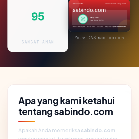
95
YourvillDNS · sabindo.com
SANGAT AMAN
Apa yang kami ketahui
tentang sabindo.com
Apakah Anda memeriksa
sabindo.com