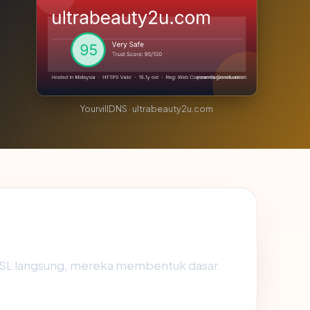
YourvillDNS · ultrabeauty2u.com
 SSL langsung, mereka membentuk dasar