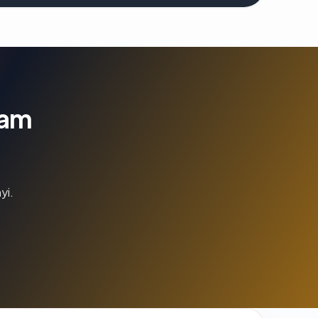
lam
yi.