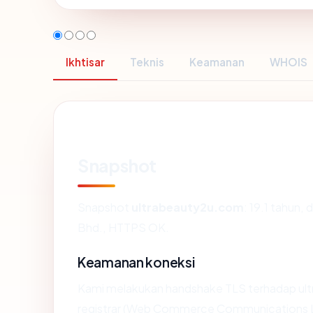
Ikhtisar
Teknis
Keamanan
WHOIS
Snapshot
Snapshot
ultrabeauty2u.com
: 19.1 tahun,
Bhd., HTTPS OK.
Keamanan koneksi
Kami melakukan handshake TLS terhadap u
registrar (Web Commerce Communications Lim