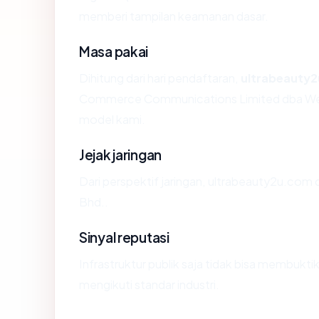
memberi tampilan keamanan dasar.
Masa pakai
Dihitung dari hari pendaftaran,
ultrabeauty
Commerce Communications Limited dba Web
model kami.
Jejak jaringan
Dari perspektif jaringan, ultrabeauty2u.com 
Bhd..
Sinyal reputasi
Infrastruktur publik saja tidak bisa membukt
mengikuti standar industri.