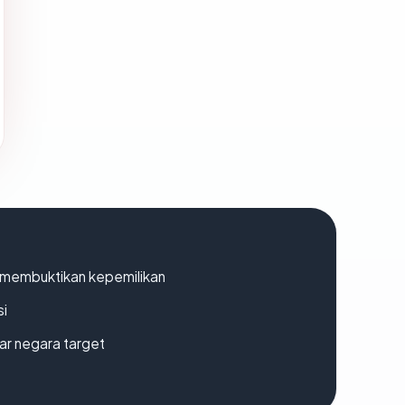
ak membuktikan kepemilikan
si
uar negara target