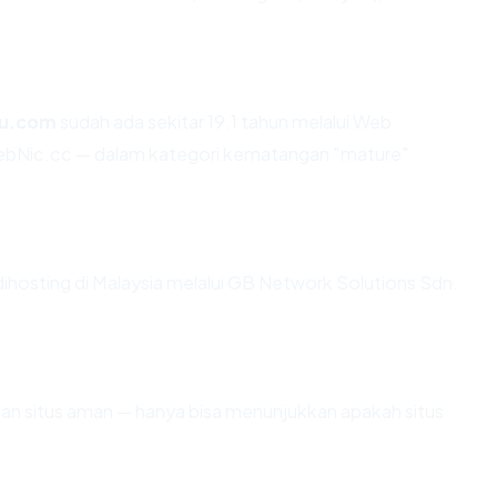
2u.com
sudah ada sekitar 19.1 tahun melalui Web
Nic.cc — dalam kategori kematangan "mature"
dihosting di Malaysia melalui GB Network Solutions Sdn.
ikan situs aman — hanya bisa menunjukkan apakah situs