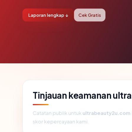
Laporan lengkap ↓
Cek Gratis
Tinjauan keamanan ult
Catatan publik untuk
ultrabeauty2u.com
skor kepercayaan kami.