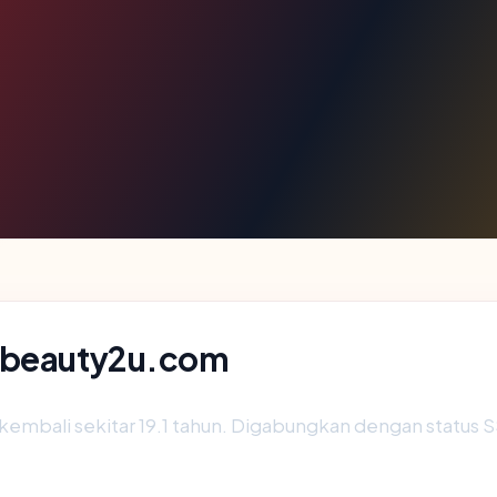
rabeauty2u.com
kembali sekitar 19.1 tahun. Digabungkan dengan status