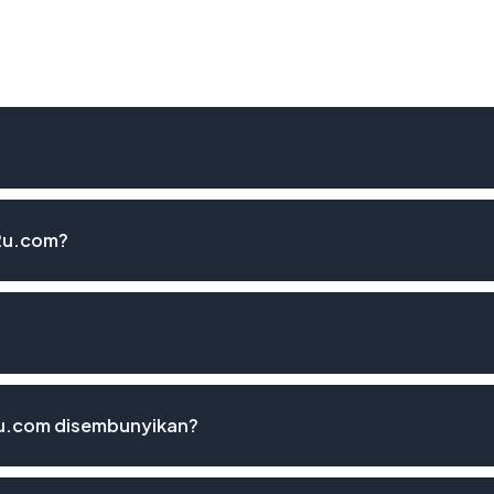
2u.com?
2u.com disembunyikan?