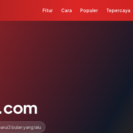
Fitur
Cara
Populer
Tepercaya
u.com
arui
3 bulan yang lalu