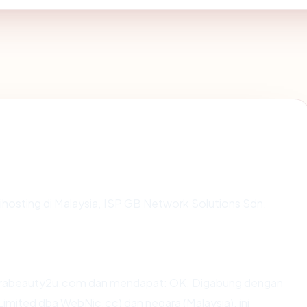
 dihosting di Malaysia, ISP GB Network Solutions Sdn.
ltrabeauty2u.com dan mendapat: OK. Digabung dengan
ited dba WebNic.cc) dan negara (Malaysia), ini