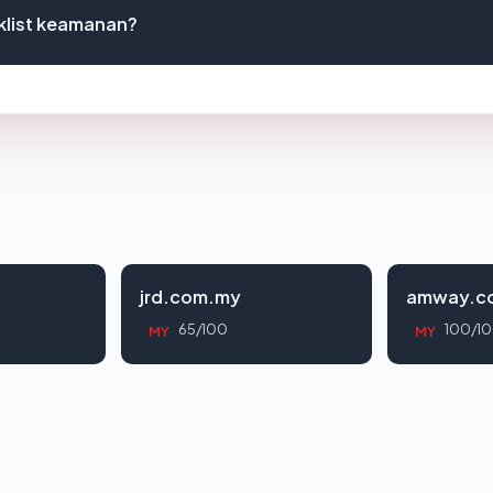
klist keamanan?
jrd.com.my
amway.co
65/100
100/1
MY
MY