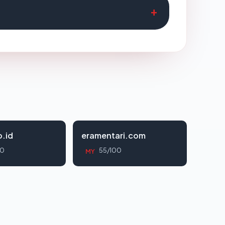
.id
eramentari.com
00
55/100
MY