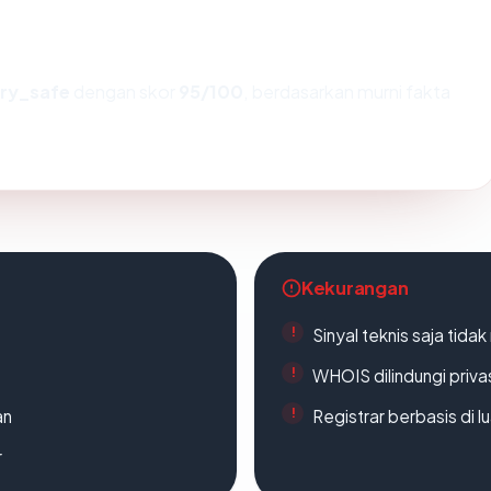
ry_safe
dengan skor
95/100
, berdasarkan murni fakta
Kekurangan
Sinyal teknis saja tid
WHOIS dilindungi priva
an
Registrar berbasis di l
r