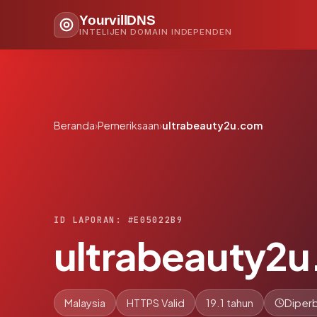
YourvillDNS
INTELIJEN DOMAIN INDEPENDEN
Beranda
›
Pemeriksaan
›
ultrabeauty2u.com
ID LAPORAN: #E05022B9
ultrabeauty2
Malaysia
HTTPS Valid
19.1 tahun
Diperb