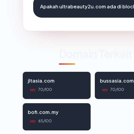
Apakah ultrabeauty2u.com ada di bloc
Domain Terkait
jltasia.com
bussasia.com
70/100
70/100
MY
MY
bofi.com.my
65/100
MY