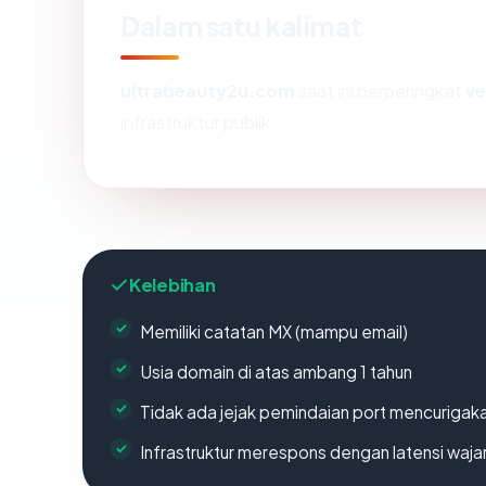
Dalam satu kalimat
ultrabeauty2u.com
saat ini berperingkat
ve
infrastruktur publik.
Kelebihan
Memiliki catatan MX (mampu email)
Usia domain di atas ambang 1 tahun
Tidak ada jejak pemindaian port mencurigak
Infrastruktur merespons dengan latensi waja