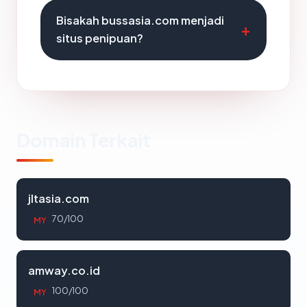
Bisakah bussasia.com menjadi
situs penipuan?
Domain Terkait
jltasia.com
70/100
MY
amway.co.id
100/100
MY