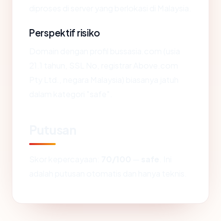
diproses di server yang berlokasi di Malaysia.
Perspektif risiko
Domain dengan profil bussasia.com (usia
21.1 tahun, SSL No, registrar Above.com
Pty Ltd., negara Malaysia) biasanya jatuh
dalam kategori "safe".
Putusan
Skor kepercayaan:
70/100
—
safe
. Ini
adalah putusan otomatis dan hanya teknis.