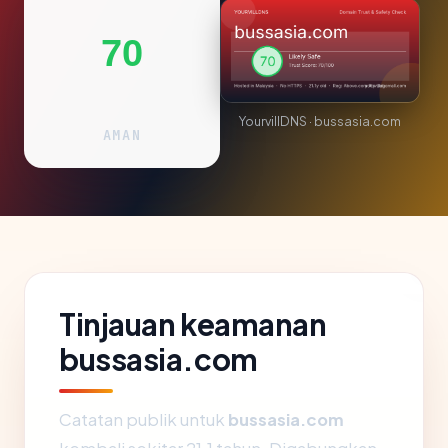
70
YourvillDNS · bussasia.com
AMAN
Tinjauan keamanan
bussasia.com
Catatan publik untuk
bussasia.com