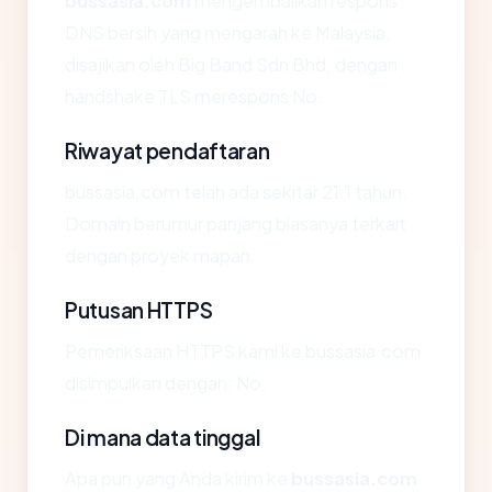
bussasia.com
mengembalikan respons
DNS bersih yang mengarah ke Malaysia,
disajikan oleh Big Band Sdn Bhd, dengan
handshake TLS merespons No.
Riwayat pendaftaran
bussasia.com telah ada sekitar 21.1 tahun.
Domain berumur panjang biasanya terkait
dengan proyek mapan.
Putusan HTTPS
Pemeriksaan HTTPS kami ke bussasia.com
disimpulkan dengan: No.
Di mana data tinggal
Apa pun yang Anda kirim ke
bussasia.com