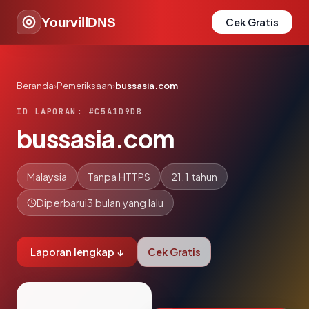
YourvillDNS
Cek Gratis
Beranda
›
Pemeriksaan
›
bussasia.com
ID LAPORAN: #C5A1D9DB
bussasia.com
Malaysia
Tanpa HTTPS
21.1 tahun
Diperbarui
3 bulan yang lalu
Laporan lengkap ↓
Cek Gratis