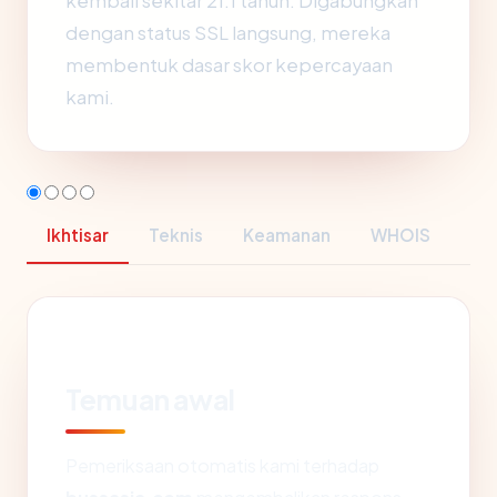
kembali sekitar 21.1 tahun. Digabungkan
dengan status SSL langsung, mereka
membentuk dasar skor kepercayaan
kami.
Ikhtisar
Teknis
Keamanan
WHOIS
Temuan awal
Pemeriksaan otomatis kami terhadap