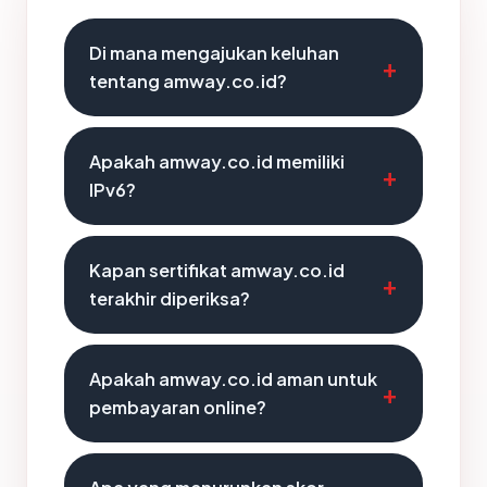
Di mana mengajukan keluhan
tentang amway.co.id?
Apakah amway.co.id memiliki
IPv6?
Kapan sertifikat amway.co.id
terakhir diperiksa?
Apakah amway.co.id aman untuk
pembayaran online?