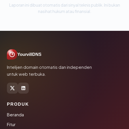
Laporan ini dibuat otomatis dari sinyal teknis publik. Ini bukan
nasihat hukum atau finansial.
YourvillDNS
Intelijen domain otomatis dan independen
untuk web terbuka.
PRODUK
Beranda
Fitur