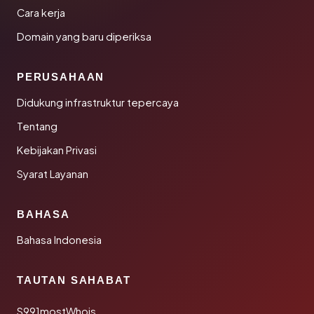
Cara kerja
Domain yang baru diperiksa
PERUSAHAAN
Didukung infrastruktur tepercaya
Tentang
Kebijakan Privasi
Syarat Layanan
BAHASA
Bahasa Indonesia
TAUTAN SAHABAT
S991mostWhois