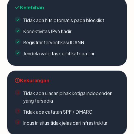
Kelebihan
Tidak ada hits otomatis pada blocklist
Konektivitas IPv6 hadir
Registrar terverifikasi ICANN
Jendela validitas sertifikat saat ini
Kekurangan
Tidak ada ulasan pihak ketiga independen
yang tersedia
Tidak ada catatan SPF / DMARC
Industri situs tidak jelas dari infrastruktur