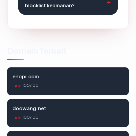
blocklist keamanan?
Domain Terkait
enopi.com
100/100
KR
doowang.net
100/100
KR