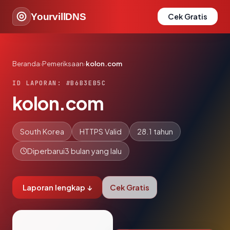
YourvillDNS
Cek Gratis
Beranda
›
Pemeriksaan
›
kolon.com
ID LAPORAN: #B6B3EB5C
kolon.com
South Korea
HTTPS Valid
28.1 tahun
Diperbarui
3 bulan yang lalu
Laporan lengkap ↓
Cek Gratis