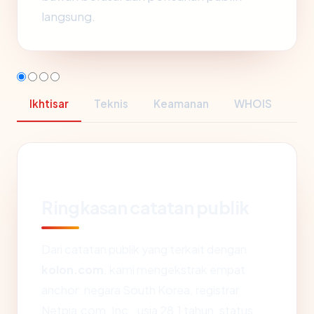
langsung.
Ikhtisar
Teknis
Keamanan
WHOIS
Ringkasan catatan publik
Dari catatan publik yang terkait dengan
kolon.com
, kami mengekstrak empat
anchor: negara South Korea, registrar
Netpia.com, Inc., usia 28.1 tahun, status