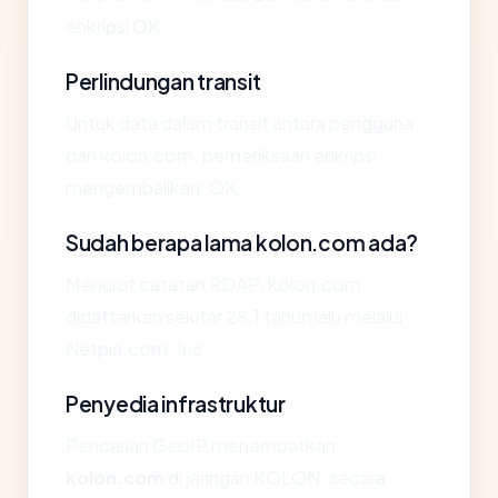
enkripsi OK.
Perlindungan transit
Untuk data dalam transit antara pengguna
dan kolon.com, pemeriksaan enkripsi
mengembalikan: OK.
Sudah berapa lama kolon.com ada?
Menurut catatan RDAP, kolon.com
didaftarkan sekitar 28.1 tahun lalu melalui
Netpia.com, Inc..
Penyedia infrastruktur
Pencarian GeoIP menempatkan
kolon.com
di jaringan KOLON, secara