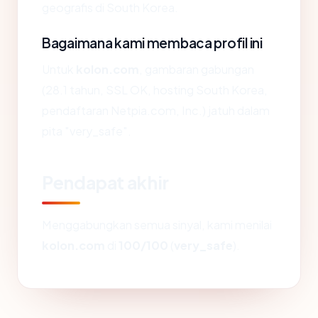
geografis di South Korea.
Bagaimana kami membaca profil ini
Untuk
kolon.com
, gambaran gabungan
(28.1 tahun, SSL OK, hosting South Korea,
pendaftaran Netpia.com, Inc.) jatuh dalam
pita "very_safe".
Pendapat akhir
Menggabungkan semua sinyal, kami menilai
kolon.com
di
100/100
(
very_safe
).