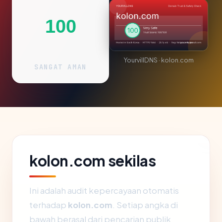
100
YourvillDNS · kolon.com
SANGAT AMAN
kolon.com sekilas
Ini adalah audit kepercayaan otomatis
terhadap
kolon.com
. Setiap angka di
bawah berasal dari pencarian publik