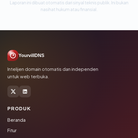
Laporan ini dibuat otomatis dari sinyal teknis publik. Ini bukan
nasihat hukum atau finansial.
YourvillDNS
Intelijen domain otomatis dan independen
untuk web terbuka.
PRODUK
Beranda
Fitur