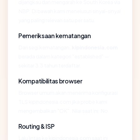
dijangkau dan mengarah ke South Korea via
NBP. Di bawah kami menelusuri sinyal-sinyal
yang paling relevan satu per satu.
Pemeriksaan kematangan
Dari segi kematangan,
kipindonesia.com
berada dalam kategori "established" —
sekitar 3.3 tahun terdaftar.
Kompatibilitas browser
Browser umum akan menerima konfigurasi
TLS kipindonesia.com jika probe kami
mengembalikan "OK". Nilai saat ini: No.
Routing & ISP
Lalu lintas ke kipindonesia.com saat ini