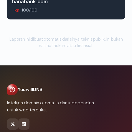
hanabank.com
100/100
KR
Laporan ini dibuat otomatis dari sinyal teknis publik. Ini bukan
nasihat hukum atau finansial.
YourvillDNS
Intelijen domain otomatis dan independen
untuk web terbuka.