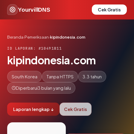
YourvillDNS
Cek Gratis
Beranda
›
Pemeriksaan
›
kipindonesia.com
ID LAPORAN: #10491B11
kipindonesia.com
South Korea
Tanpa HTTPS
3.3 tahun
Diperbarui
3 bulan yang lalu
Laporan lengkap ↓
Cek Gratis