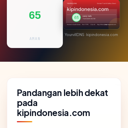
65
YourvillDNS · kipindonesia.com
AMAN
Pandangan lebih dekat
pada
kipindonesia.com