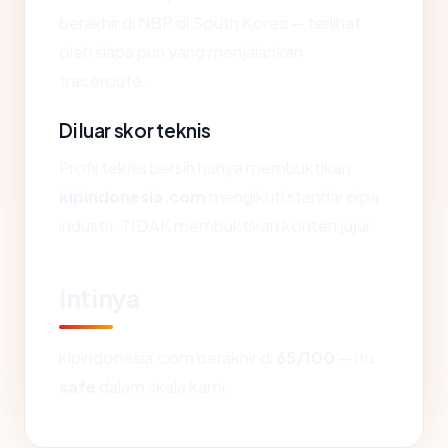
berakhir di NBP di South Korea — terlihat
oleh siapa pun yang menjalankan
traceroute.
Di luar skor teknis
Profil teknis bersih hanya membuktikan
kipindonesia.com
mengikuti standar pipa
industri. TIDAK membuktikan konten jujur.
Intinya
kipindonesia.com berakhir di
65/100
— itu
safe
dalam skala kami.