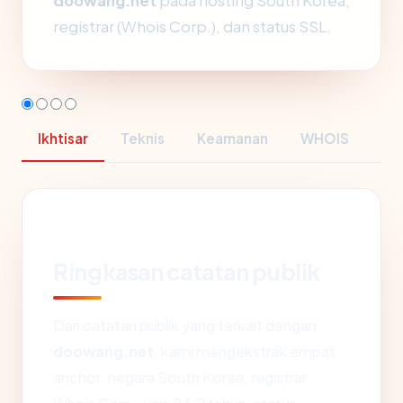
doowang.net
pada hosting South Korea,
registrar (Whois Corp.), dan status SSL.
Ikhtisar
Teknis
Keamanan
WHOIS
Ringkasan catatan publik
Dari catatan publik yang terkait dengan
doowang.net
, kami mengekstrak empat
anchor: negara South Korea, registrar