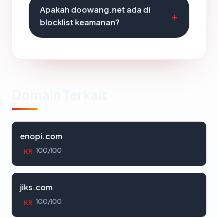
Apakah doowang.net ada di
blocklist keamanan?
Domain Terkait
enopi.com
100/100
KR
jiks.com
100/100
KR