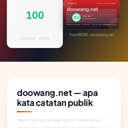
100
YourvillDNS · doowang.net
SANGAT AMAN
doowang.net — apa
kata catatan publik
Mesin kepercayaan kami memeriksa