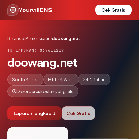
YourvillDNS
Cek Gratis
Beranda
›
Pemeriksaan
›
doowang.net
ID LAPORAN: #37611217
doowang.net
South Korea
HTTPS Valid
24.2 tahun
Diperbarui
3 bulan yang lalu
Laporan lengkap ↓
Cek Gratis