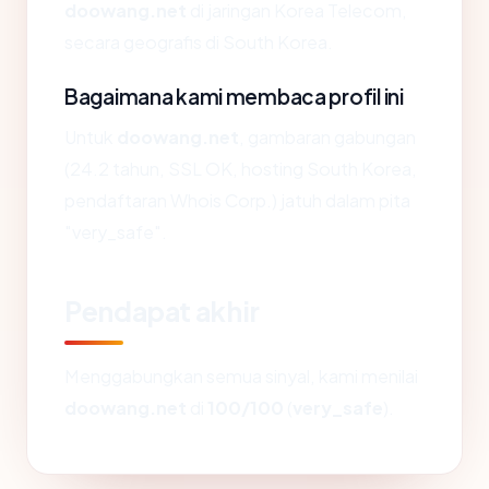
doowang.net
di jaringan Korea Telecom,
secara geografis di South Korea.
Bagaimana kami membaca profil ini
Untuk
doowang.net
, gambaran gabungan
(24.2 tahun, SSL OK, hosting South Korea,
pendaftaran Whois Corp.) jatuh dalam pita
"very_safe".
Pendapat akhir
Menggabungkan semua sinyal, kami menilai
doowang.net
di
100/100
(
very_safe
).