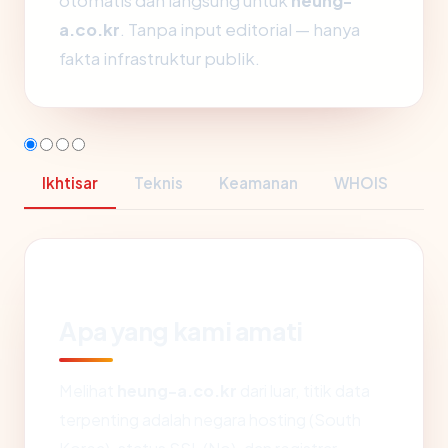
otomatis dan langsung untuk
heung-
a.co.kr
. Tanpa input editorial — hanya
fakta infrastruktur publik.
Ikhtisar
Teknis
Keamanan
WHOIS
Apa yang kami amati
Melihat
heung-a.co.kr
dari luar, titik data
terpenting adalah negara hosting (South