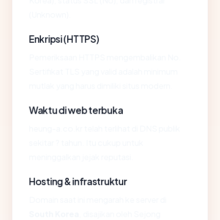
Korea), status SSL (No), dan registrar
(Unknown).
Enkripsi (HTTPS)
Pemeriksaan HTTPS mengembalikan No.
Sertifikat TLS yang valid adalah minimum
mutlak yang harus dimiliki situs modern.
Waktu di web terbuka
heung-a.co.kr telah terlihat di DNS publik
sekitar ? tahun. Itu cukup untuk
meninggalkan jejak reputasi.
Hosting & infrastruktur
Domain saat ini mengarah ke server di
South Korea
, disajikan oleh Sejong