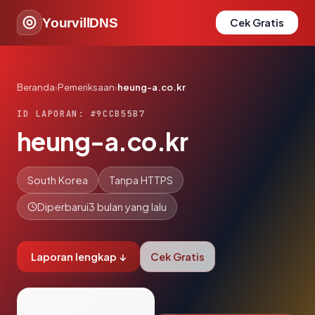
YourvillDNS
Cek Gratis
Beranda
›
Pemeriksaan
›
heung-a.co.kr
ID LAPORAN: #9CCB55B7
heung-a.co.kr
South Korea
Tanpa HTTPS
Diperbarui
3 bulan yang lalu
Laporan lengkap ↓
Cek Gratis