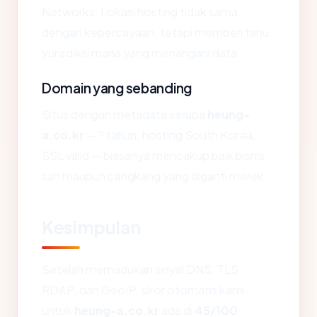
Networks. Lokasi hosting tidak sama
dengan kepercayaan, tetapi memberi tahu
yurisdiksi mana yang menangani data.
Domain yang sebanding
Situs dengan metadata serupa
heung-
a.co.kr
— ? tahun, hosting South Korea,
SSL valid — biasanya mencakup baik bisnis
sah maupun cangkang yang diganti merek.
Kesimpulan
Setelah memadukan sinyal DNS, TLS,
RDAP, dan GeoIP, skor otomatis kami
untuk
heung-a.co.kr
ada di
45/100