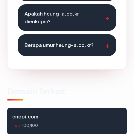
Apakah heung-a.co.kr
dienkripsi?
Berapa umur heung-a.co.kr?
Domain Terkait
enopi.com
100/100
KR