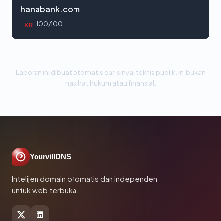
hanabank.com
100/100
KR
Laporan ini dibuat otomatis dari sinyal teknis publik. Ini bukan
nasihat hukum atau finansial.
YourvillDNS
Intelijen domain otomatis dan independen
untuk web terbuka.