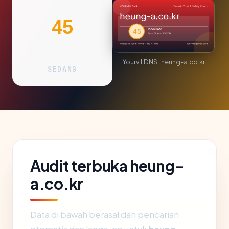
45
YourvillDNS · heung-a.co.kr
SEDANG
Audit terbuka heung-
a.co.kr
Data di bawah berasal dari pencarian