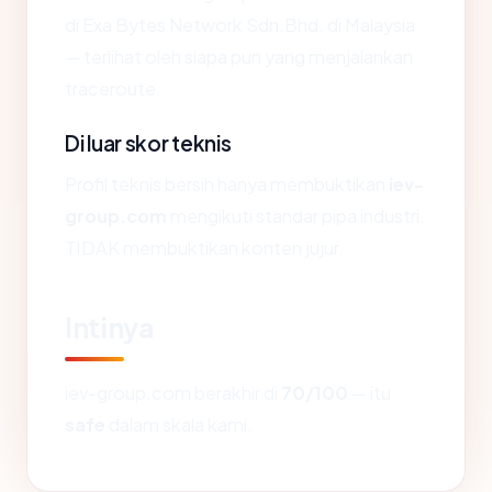
di Exa Bytes Network Sdn.Bhd. di Malaysia
— terlihat oleh siapa pun yang menjalankan
traceroute.
Di luar skor teknis
Profil teknis bersih hanya membuktikan
iev-
group.com
mengikuti standar pipa industri.
TIDAK membuktikan konten jujur.
Intinya
iev-group.com berakhir di
70/100
— itu
safe
dalam skala kami.