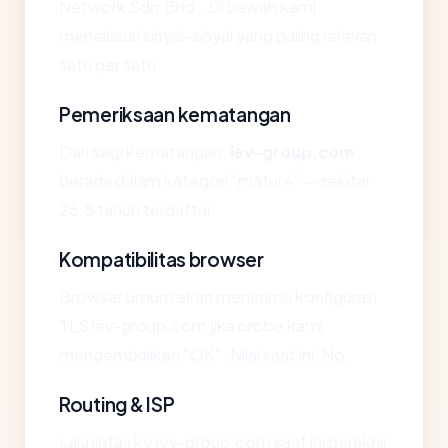
Network Sdn.Bhd.. Di bawah kami
menelusuri sinyal-sinyal yang paling relevan
satu per satu.
Pemeriksaan kematangan
Dari segi kematangan,
iev-group.com
berada dalam kategori "mature" — sekitar
26.8 tahun terdaftar.
Kompatibilitas browser
Browser umum akan menerima konfigurasi
TLS iev-group.com jika probe kami
mengembalikan "OK". Nilai saat ini: No.
Routing & ISP
Lalu lintas ke iev-group.com saat ini berakhir