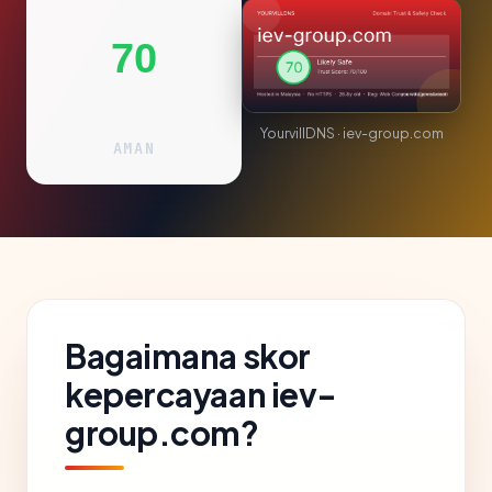
70
YourvillDNS · iev-group.com
AMAN
Bagaimana skor
kepercayaan iev-
group.com?