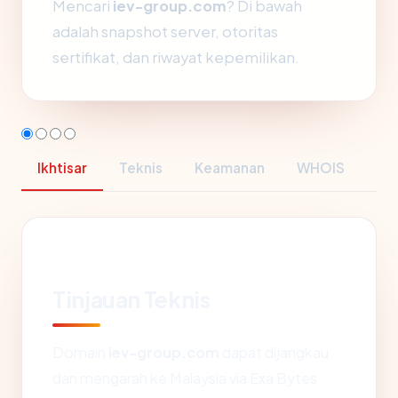
Mencari
iev-group.com
? Di bawah
adalah snapshot server, otoritas
sertifikat, dan riwayat kepemilikan.
Ikhtisar
Teknis
Keamanan
WHOIS
Tinjauan Teknis
Domain
iev-group.com
dapat dijangkau
dan mengarah ke Malaysia via Exa Bytes