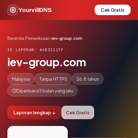
YourvillDNS
Cek Gratis
Beranda
›
Pemeriksaan
›
iev-group.com
ID LAPORAN: #4B32217F
iev-group.com
Malaysia
Tanpa HTTPS
26.8 tahun
Diperbarui
3 bulan yang lalu
Laporan lengkap ↓
Cek Gratis