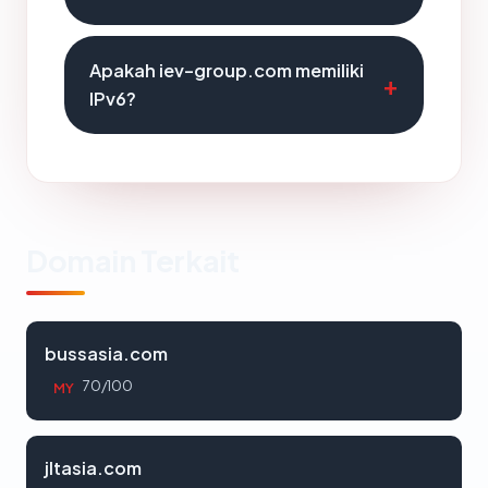
Apakah iev-group.com memiliki
IPv6?
Domain Terkait
bussasia.com
70/100
MY
jltasia.com