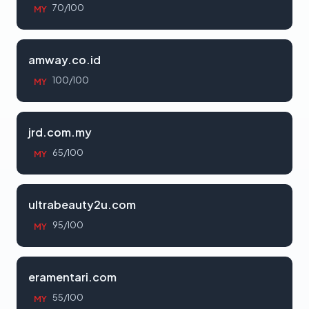
70/100
MY
amway.co.id
100/100
MY
jrd.com.my
65/100
MY
ultrabeauty2u.com
95/100
MY
eramentari.com
55/100
MY