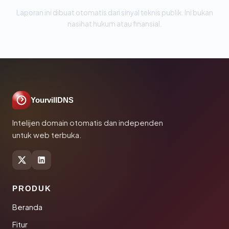
Laporan ini dibuat otomatis dari sinyal teknis publik. Ini bukan
nasihat hukum atau finansial.
YourvillDNS
Intelijen domain otomatis dan independen
untuk web terbuka.
PRODUK
Beranda
Fitur