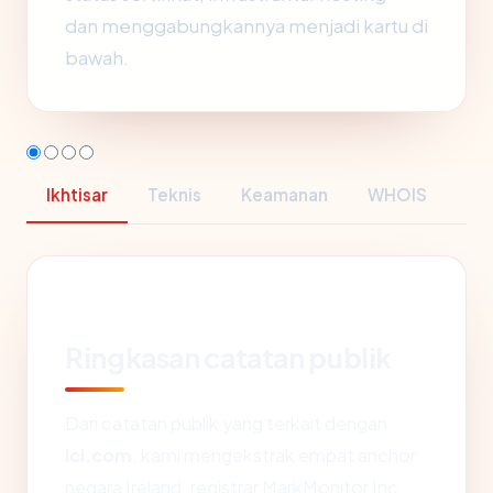
dan menggabungkannya menjadi kartu di
bawah.
Ikhtisar
Teknis
Keamanan
WHOIS
Ringkasan catatan publik
Dari catatan publik yang terkait dengan
ici.com
, kami mengekstrak empat anchor:
negara Ireland, registrar MarkMonitor Inc.,