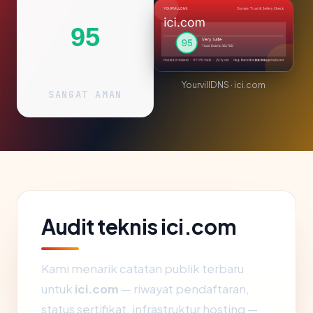
95
YourvillDNS · ici.com
SANGAT AMAN
Audit teknis ici.com
Kami menarik catatan publik terbaru
untuk
ici.com
— riwayat pendaftaran,
status sertifikat, infrastruktur hosting —