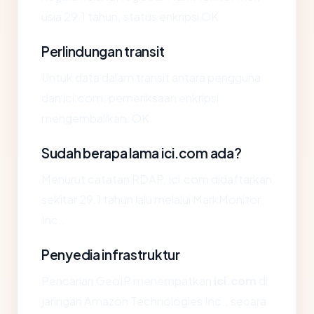
usia 29.1 tahun, status enkripsi OK.
Perlindungan transit
Untuk data dalam transit antara pengguna
dan ici.com, pemeriksaan enkripsi
mengembalikan: OK.
Sudah berapa lama ici.com ada?
Menurut catatan RDAP, ici.com didaftarkan
sekitar 29.1 tahun lalu melalui MarkMonitor
Inc..
Penyedia infrastruktur
Pencarian GeoIP menempatkan
ici.com
di
jaringan Amazon Technologies Inc., secara