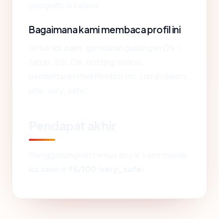
geografis di Ireland.
Bagaimana kami membaca profil ini
Untuk
ici.com
, gambaran gabungan (29.1
tahun, SSL OK, hosting Ireland,
pendaftaran MarkMonitor Inc.) jatuh dalam
pita "very_safe".
Pendapat akhir
Menggabungkan semua sinyal, kami menilai
ici.com
di
95/100
(
very_safe
).