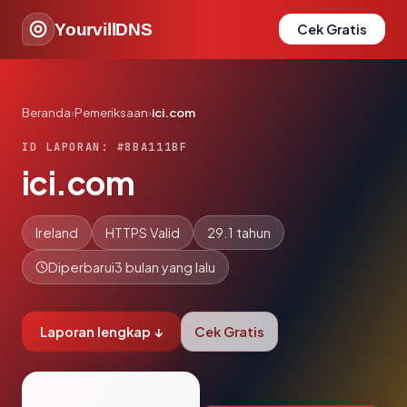
YourvillDNS
Cek Gratis
Beranda
›
Pemeriksaan
›
ici.com
ID LAPORAN: #8BA111BF
ici.com
Ireland
HTTPS Valid
29.1 tahun
Diperbarui
3 bulan yang lalu
Laporan lengkap ↓
Cek Gratis