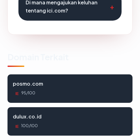
Di mana mengajukan keluhan
tentang ici.com?
Domain Terkait
posmo.com
95/100
IE
dulux.co.id
100/100
IE