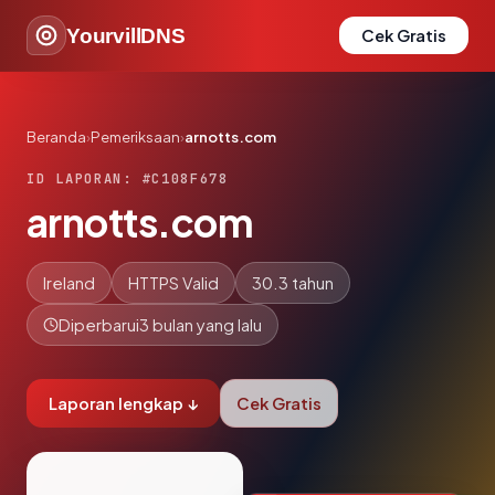
YourvillDNS
Cek Gratis
Beranda
›
Pemeriksaan
›
arnotts.com
ID LAPORAN: #C108F678
arnotts.com
Ireland
HTTPS Valid
30.3 tahun
Diperbarui
3 bulan yang lalu
Laporan lengkap ↓
Cek Gratis