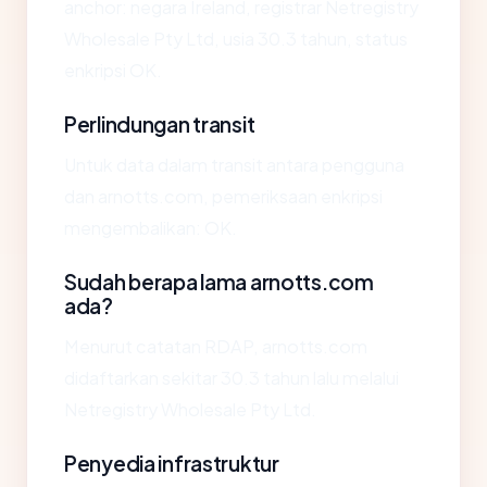
anchor: negara Ireland, registrar Netregistry
Wholesale Pty Ltd, usia 30.3 tahun, status
enkripsi OK.
Perlindungan transit
Untuk data dalam transit antara pengguna
dan arnotts.com, pemeriksaan enkripsi
mengembalikan: OK.
Sudah berapa lama arnotts.com
ada?
Menurut catatan RDAP, arnotts.com
didaftarkan sekitar 30.3 tahun lalu melalui
Netregistry Wholesale Pty Ltd.
Penyedia infrastruktur