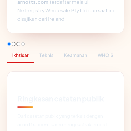
arnotts.com
terdaftar melalui
Netregistry Wholesale Pty Ltd dan saat ini
disajikan dari Ireland.
Ikhtisar
Teknis
Keamanan
WHOIS
Ringkasan catatan publik
Dari catatan publik yang terkait dengan
arnotts.com
, kami mengekstrak empat