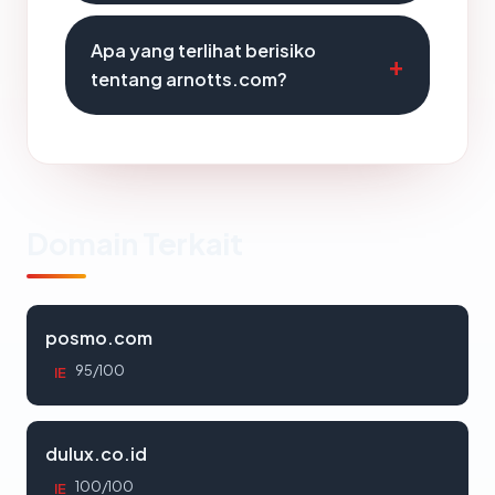
Apa yang terlihat berisiko
tentang arnotts.com?
Domain Terkait
posmo.com
95/100
IE
dulux.co.id
100/100
IE