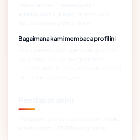
Pencarian GeoIP menempatkan
arnotts.com
di jaringan Amazon.com,
Inc., secara geografis di Ireland.
Bagaimana kami membaca profil ini
Untuk
arnotts.com
, gambaran gabungan
(30.3 tahun, SSL OK, hosting Ireland,
pendaftaran Netregistry Wholesale Pty Ltd)
jatuh dalam pita "very_safe".
Pendapat akhir
Menggabungkan semua sinyal, kami menilai
arnotts.com
di
95/100
(
very_safe
).