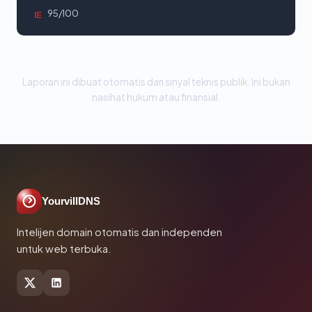
95/100
IE
Laporan ini dibuat otomatis dari sinyal teknis publik. Ini bukan
nasihat hukum atau finansial.
YourvillDNS
Intelijen domain otomatis dan independen
untuk web terbuka.