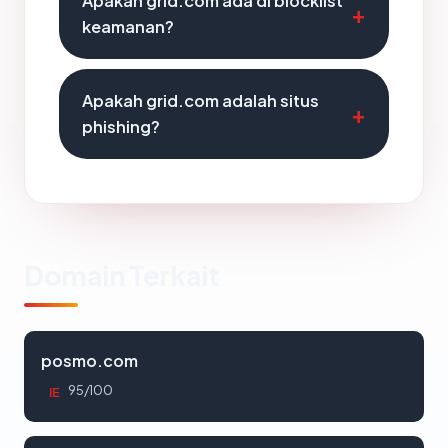
Apakah grid.com ada di blocklist
keamanan?
Apakah grid.com adalah situs
phishing?
Domain Terkait
posmo.com
95/100
IE