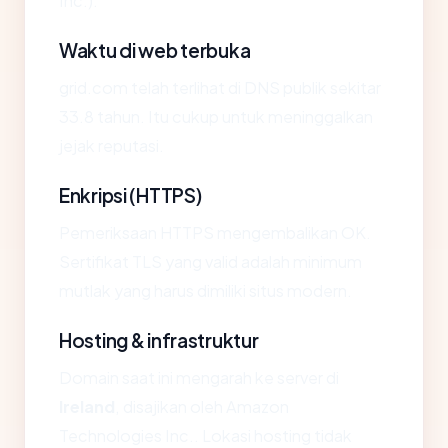
Inc.).
Waktu di web terbuka
grid.com telah terlihat di DNS publik sekitar
33.8 tahun. Itu cukup untuk meninggalkan
jejak reputasi.
Enkripsi (HTTPS)
Pemeriksaan HTTPS mengembalikan OK.
Sertifikat TLS yang valid adalah minimum
mutlak yang harus dimiliki situs modern.
Hosting & infrastruktur
Domain saat ini mengarah ke server di
Ireland
, disajikan oleh Amazon
Technologies Inc.. Lokasi hosting tidak