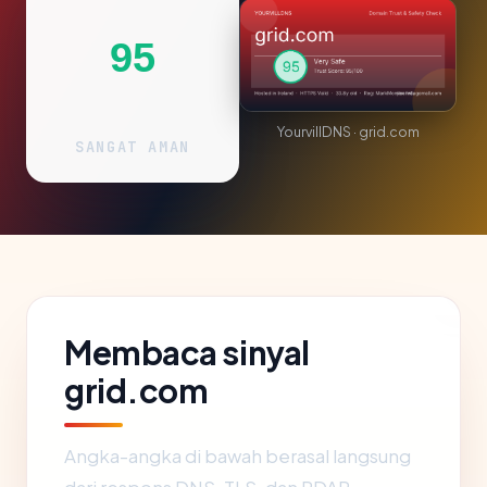
95
YourvillDNS · grid.com
SANGAT AMAN
Membaca sinyal
grid.com
Angka-angka di bawah berasal langsung