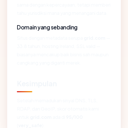
sama dengan kepercayaan, tetapi memberi
tahu yurisdiksi mana yang menangani data.
Domain yang sebanding
Situs dengan metadata serupa
grid.com
—
33.8 tahun, hosting Ireland, SSL valid —
biasanya mencakup baik bisnis sah maupun
cangkang yang diganti merek.
Kesimpulan
Setelah memadukan sinyal DNS, TLS,
RDAP, dan GeoIP, skor otomatis kami
untuk
grid.com
ada di
95/100
(
very_safe
).