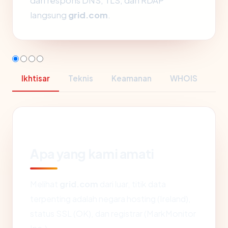
dari respons DNS, TLS, dan RDAP
langsung
grid.com
.
Ikhtisar
Teknis
Keamanan
WHOIS
Apa yang kami amati
Melihat
grid.com
dari luar, titik data
terpenting adalah negara hosting (Ireland),
status SSL (OK), dan registrar (MarkMonitor