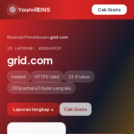
YourvillDNS
Cek Gratis
Beranda
›
Pemeriksaan
›
grid.com
ID LAPORAN: #DDD65F2F
grid.com
Ireland
HTTPS Valid
33.8 tahun
Diperbarui
3 bulan yang lalu
Laporan lengkap ↓
Cek Gratis