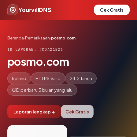
YourvillDNS
Cek Gratis
Beranda
›
Pemeriksaan
›
posmo.com
ID LAPORAN: #CDA21E26
posmo.com
Ireland
HTTPS Valid
24.2 tahun
Diperbarui
3 bulan yang lalu
Laporan lengkap ↓
Cek Gratis