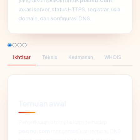
yang dikumpulkan untuk
posmo.com
:
lokasi server, status HTTPS, registrar, usia
domain, dan konfigurasi DNS.
Ikhtisar
Teknis
Keamanan
WHOIS
Temuan awal
Pemeriksaan otomatis kami terhadap
posmo.com
mengembalikan respons DNS