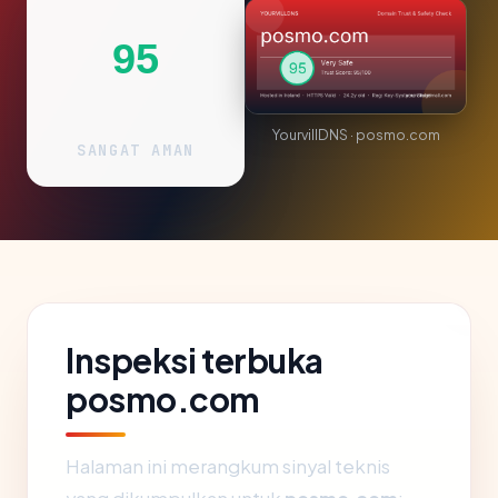
95
YourvillDNS · posmo.com
SANGAT AMAN
Inspeksi terbuka
posmo.com
Halaman ini merangkum sinyal teknis