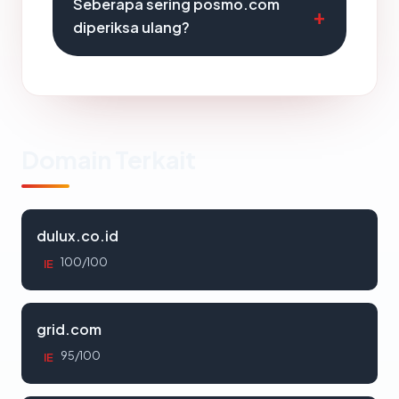
Seberapa sering posmo.com
diperiksa ulang?
Domain Terkait
dulux.co.id
100/100
IE
grid.com
95/100
IE