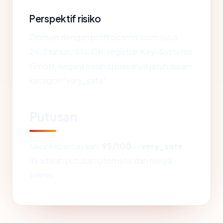
Perspektif risiko
Domain dengan profil posmo.com (usia
24.2 tahun, SSL OK, registrar Key-Systems
GmbH, negara Ireland) biasanya jatuh dalam
kategori "very_safe".
Putusan
Skor kepercayaan:
95/100
—
very_safe
.
Ini adalah putusan otomatis dan hanya
teknis.