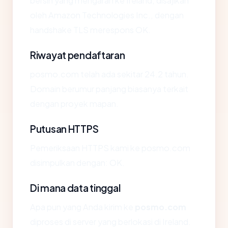
bersih yang mengarah ke Ireland, disajikan
oleh Amazon Technologies Inc., dengan
handshake TLS merespons OK.
Riwayat pendaftaran
posmo.com telah ada sekitar 24.2 tahun.
Domain berumur panjang biasanya terkait
dengan proyek mapan.
Putusan HTTPS
Pemeriksaan HTTPS kami ke posmo.com
disimpulkan dengan: OK.
Di mana data tinggal
Apa pun yang Anda kirim ke
posmo.com
diproses di server yang berlokasi di Ireland.