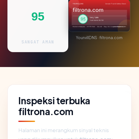
95
YourvillDNS · filtrona.com
SANGAT AMAN
Inspeksi terbuka
filtrona.com
Halaman ini merangkum sinyal teknis