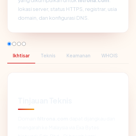
yang dikumpulkan untuk
filtrona.com
:
lokasi server, status HTTPS, registrar, usia
domain, dan konfigurasi DNS.
Ikhtisar
Teknis
Keamanan
WHOIS
Tinjauan Teknis
Domain
filtrona.com
dapat dijangkau dan
mengarah ke Malaysia via Exa Bytes