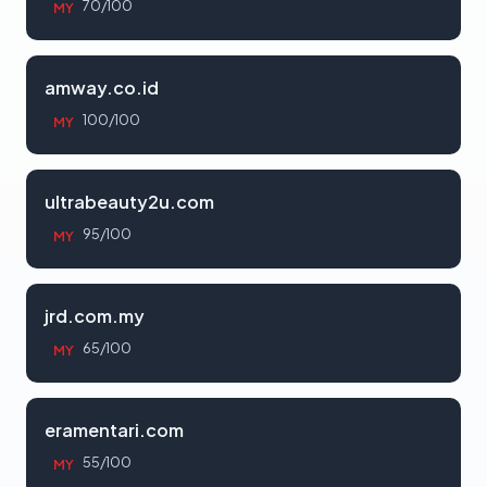
70/100
MY
amway.co.id
100/100
MY
ultrabeauty2u.com
95/100
MY
jrd.com.my
65/100
MY
eramentari.com
55/100
MY