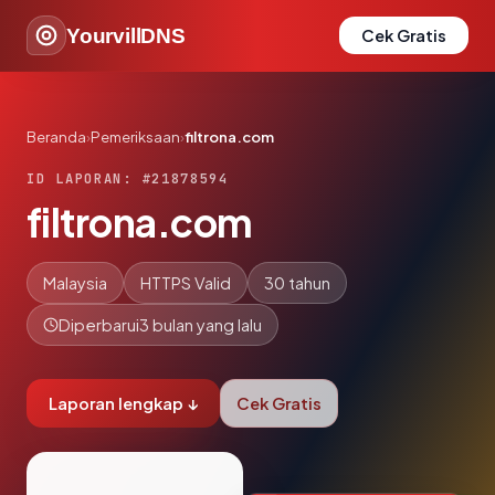
YourvillDNS
Cek Gratis
Beranda
›
Pemeriksaan
›
filtrona.com
ID LAPORAN: #21878594
filtrona.com
Malaysia
HTTPS Valid
30 tahun
Diperbarui
3 bulan yang lalu
Laporan lengkap ↓
Cek Gratis