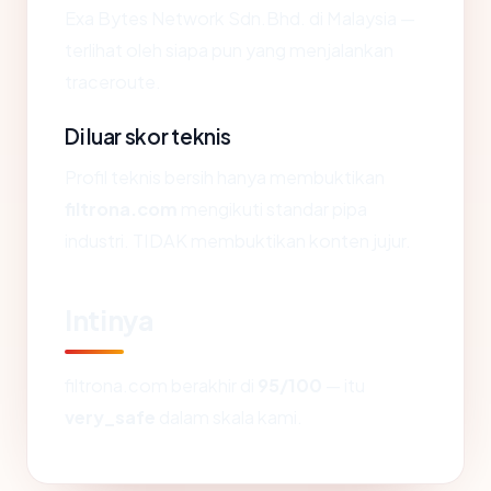
Exa Bytes Network Sdn.Bhd. di Malaysia —
terlihat oleh siapa pun yang menjalankan
traceroute.
Di luar skor teknis
Profil teknis bersih hanya membuktikan
filtrona.com
mengikuti standar pipa
industri. TIDAK membuktikan konten jujur.
Intinya
filtrona.com berakhir di
95/100
— itu
very_safe
dalam skala kami.