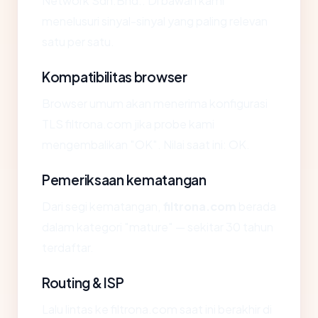
Network Sdn.Bhd.. Di bawah kami
menelusuri sinyal-sinyal yang paling relevan
satu per satu.
Kompatibilitas browser
Browser umum akan menerima konfigurasi
TLS filtrona.com jika probe kami
mengembalikan "OK". Nilai saat ini: OK.
Pemeriksaan kematangan
Dari segi kematangan,
filtrona.com
berada
dalam kategori "mature" — sekitar 30 tahun
terdaftar.
Routing & ISP
Lalu lintas ke filtrona.com saat ini berakhir di