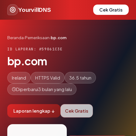
YourvillDNS
Cek Gratis
Beranda
›
Pemeriksaan
›
bp.com
ID LAPORAN: #59061C3E
bp.com
Ireland
HTTPS Valid
36.5 tahun
Diperbarui
3 bulan yang lalu
Laporan lengkap ↓
Cek Gratis