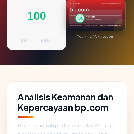
100
YourvillDNS · bp.com
SANGAT AMAN
Analisis Keamanan dan
Kepercayaan bp.com
bp.com adalah portal resmi dari BP p.l.c.,