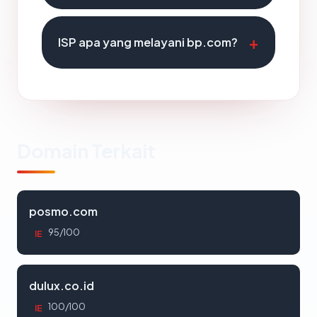
ISP apa yang melayani bp.com?
Domain Terkait
posmo.com
95/100
IE
dulux.co.id
100/100
IE