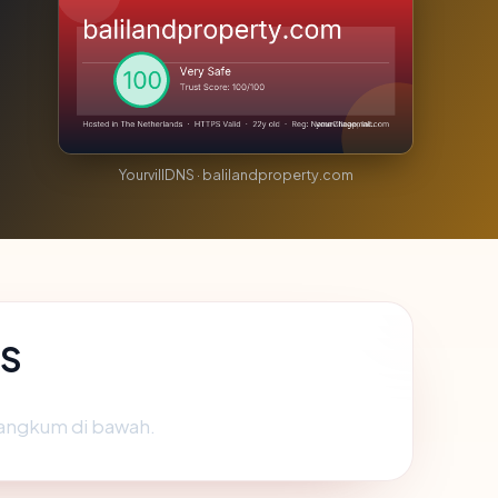
YourvillDNS · balilandproperty.com
IS
rangkum di bawah.