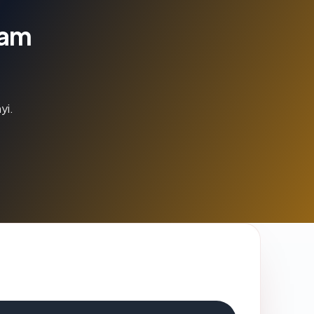
lam
yi.