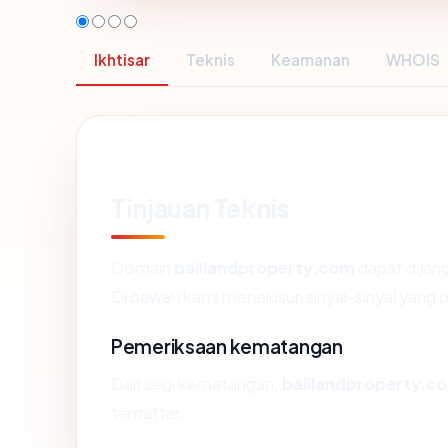
Ikhtisar
Teknis
Keamanan
WHOIS
Tinjauan Teknis
Domain
balilandproperty.com
dapat dijan
Di bawah kami menelusuri sinyal-sinyal yang pa
Pemeriksaan kematangan
Dari segi kematangan,
balilandproperty.c
terdaftar.