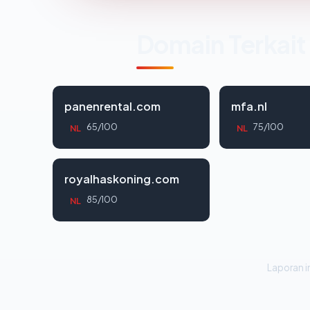
Domain Terkait
panenrental.com
mfa.nl
65/100
75/100
NL
NL
royalhaskoning.com
85/100
NL
Laporan in