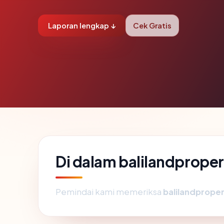
Laporan lengkap ↓
Cek Gratis
Di dalam balilandprope
Pemindai kami memeriksa
balilandprope