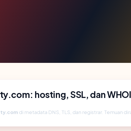
rty.com: hosting, SSL, dan WHO
rty.com
di metadata DNS, TLS, dan registrar. Temuan di