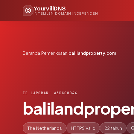
YourvillDNS
INTELIJEN DOMAIN INDEPENDEN
Beranda
›
Pemeriksaan
›
balilandproperty.com
ID LAPORAN: #3DCC8D44
balilandprope
The Netherlands
HTTPS Valid
22 tahun