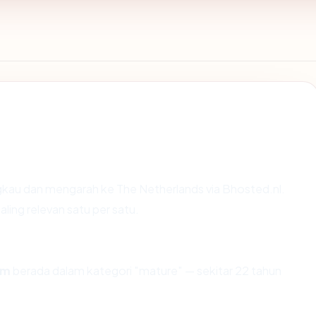
gkau dan mengarah ke The Netherlands via Bhosted.nl.
ling relevan satu per satu.
om
berada dalam kategori "mature" — sekitar 22 tahun