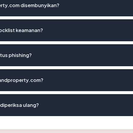
erty.com disembunyikan?
locklist keamanan?
tus phishing?
ilandproperty.com?
diperiksa ulang?