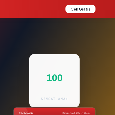
Cek Gratis
100
SANGAT AMAN