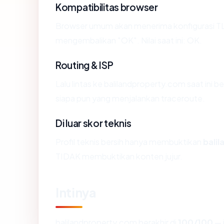
Kompatibilitas browser
Browser umum akan menerima konfigurasi TLS
mengembalikan "OK". Nilai saat ini: OK.
Routing & ISP
Lalu lintas ke balilandproperty.com saat ini b
siapa pun yang menjalankan traceroute.
Di luar skor teknis
Profil teknis bersih hanya membuktikan
bali
TIDAK membuktikan konten jujur.
Intinya
balilandproperty.com berakhir di
100/100
— 