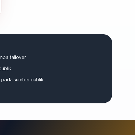
npa failover
publik
s pada sumber publik