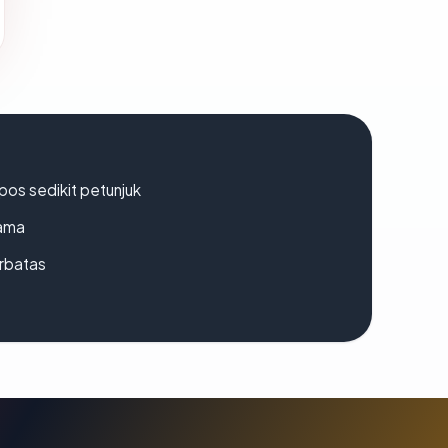
os sedikit petunjuk
lama
erbatas