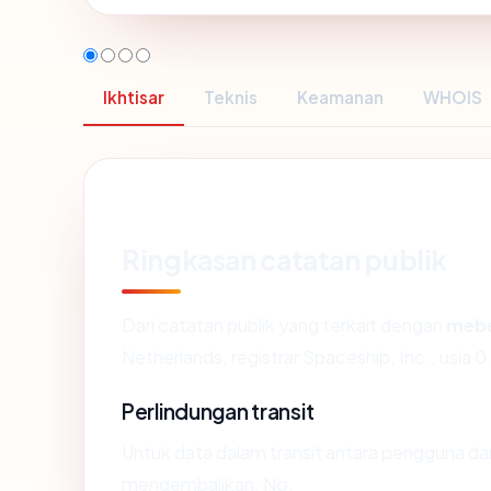
Ikhtisar
Teknis
Keamanan
WHOIS
Ringkasan catatan publik
Dari catatan publik yang terkait dengan
meb
Netherlands, registrar Spaceship, Inc., usia 0.
Perlindungan transit
Untuk data dalam transit antara pengguna d
mengembalikan: No.