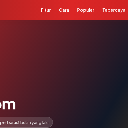
Fitur
Cara
Populer
Tepercaya
om
iperbarui
3 bulan yang lalu