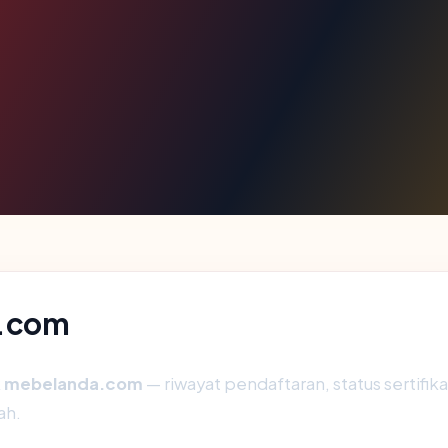
a.com
k
mebelanda.com
— riwayat pendaftaran, status sertifika
ah.