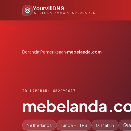
YourvillDNS
INTELIJEN DOMAIN INDEPENDEN
Beranda
›
Pemeriksaan
›
mebelanda.com
ID LAPORAN: #82D9E017
mebelanda.c
Netherlands
Tanpa HTTPS
0.1 tahun
D