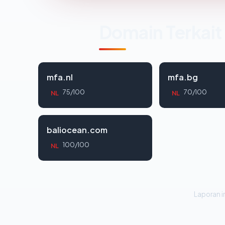
Domain Terkait
mfa.nl
mfa.bg
75/100
70/100
NL
NL
baliocean.com
100/100
NL
Laporan in