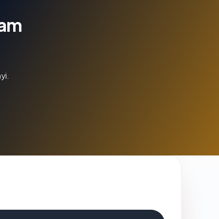
lam
yi.