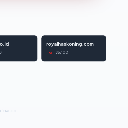
o.id
royalhaskoning.com
0
85/100
NL
 finansial.