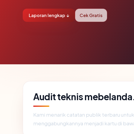
Laporan lengkap ↓
Cek Gratis
Audit teknis mebeland
Kami menarik catatan publik terbaru untu
menggabungkannya menjadi kartu di baw