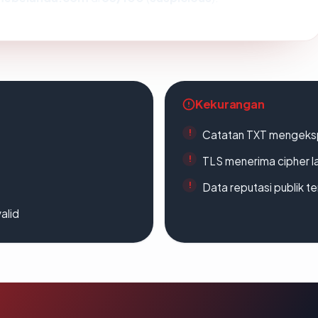
Kekurangan
Catatan TXT mengeksp
TLS menerima cipher 
Data reputasi publik t
alid