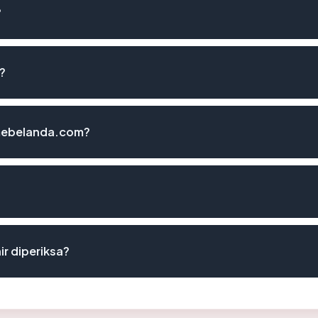
?
?
 mebelanda.com?
r diperiksa?