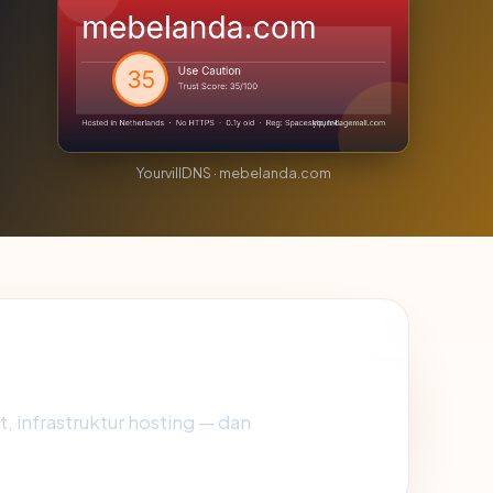
YourvillDNS · mebelanda.com
t, infrastruktur hosting — dan