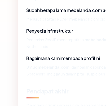
Sudah berapa lama mebelanda.com 
Menurut catatan RDAP, mebelanda.com didafta
Penyedia infrastruktur
Pencarian GeoIP menempatkan
mebeland
Netherlands.
Bagaimana kami membaca profil ini
Untuk
mebelanda.com
, gambaran gabungan
Spaceship, Inc.) jatuh dalam pita "suspicious
Pendapat akhir
Menggabungkan semua sinyal, kami menilai