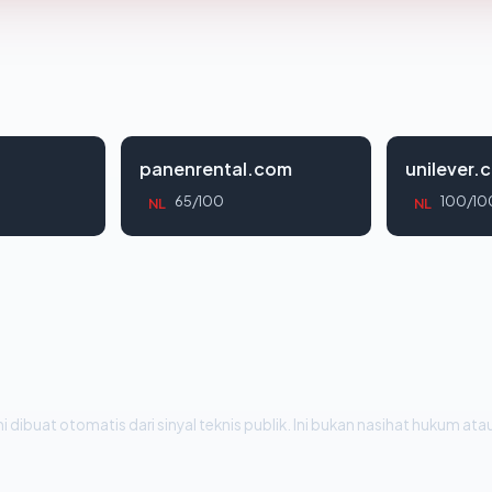
panenrental.com
unilever.c
65/100
100/10
NL
NL
i dibuat otomatis dari sinyal teknis publik. Ini bukan nasihat hukum atau