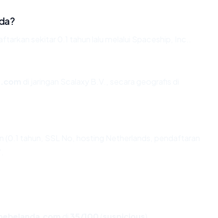
ada?
rkan sekitar 0.1 tahun lalu melalui Spaceship, Inc..
a.com
di jaringan Scalaxy B.V., secara geografis di
 (0.1 tahun, SSL No, hosting Netherlands, pendaftaran
".
mebelanda.com
di
35/100
(
suspicious
).