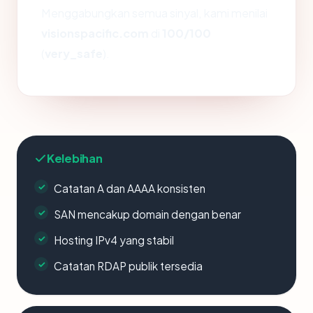
Menggabungkan semua sinyal, kami menilai
visionspacific.com
di
100/100
(
very_safe
).
Kelebihan
Catatan A dan AAAA konsisten
SAN mencakup domain dengan benar
Hosting IPv4 yang stabil
Catatan RDAP publik tersedia