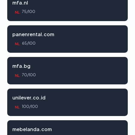
mfa.nl
75/100
NL
panenrental.com
65/100
NL
mfa.bg
70/100
NL
unilever.co.id
100/100
NL
mebelanda.com