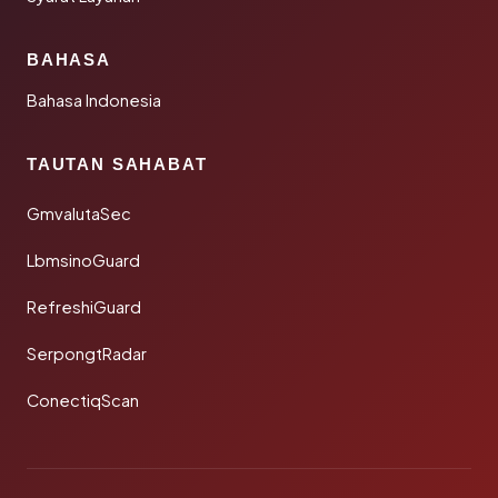
BAHASA
Bahasa Indonesia
TAUTAN SAHABAT
GmvalutaSec
LbmsinoGuard
RefreshiGuard
SerpongtRadar
ConectiqScan