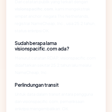
Dari catatan publik yang terkait dengan
visionspacific.com
, kami mengekstrak
empat anchor: negara The Netherlands,
registrar NameCheap, Inc., usia 25.2 tahun,
status enkripsi OK.
Sudah berapa lama
visionspacific.com ada?
Menurut catatan RDAP, visionspacific.com
didaftarkan sekitar 25.2 tahun lalu melalui
NameCheap, Inc..
Perlindungan transit
Untuk data dalam transit antara pengguna
dan visionspacific.com, pemeriksaan
enkripsi mengembalikan: OK.