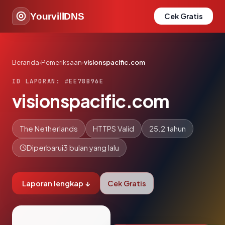
YourvillDNS
Cek Gratis
Beranda
›
Pemeriksaan
›
visionspacific.com
ID LAPORAN: #EE78B96E
visionspacific.com
The Netherlands
HTTPS Valid
25.2 tahun
Diperbarui
3 bulan yang lalu
Laporan lengkap ↓
Cek Gratis