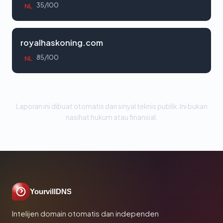
35/100
NL
royalhaskoning.com
85/100
NL
Laporan ini dibuat otomatis dari sinyal teknis publik. Ini bukan
nasihat hukum atau finansial.
YourvillDNS
Intelijen domain otomatis dan independen