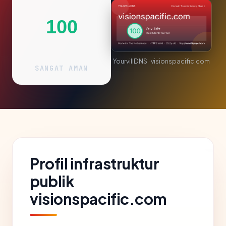
100
YourvillDNS · visionspacific.com
SANGAT AMAN
Profil infrastruktur
publik
visionspacific.com