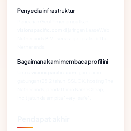
Penyedia infrastruktur
Pencarian GeoIP menempatkan
visionspacific.com
di jaringan LeaseWeb
Netherlands B.V., secara geografis di The
Netherlands.
Bagaimana kami membaca profil ini
Untuk
visionspacific.com
, gambaran
gabungan (25.2 tahun, SSL OK, hosting The
Netherlands, pendaftaran NameCheap,
Inc.) jatuh dalam pita "very_safe".
Pendapat akhir