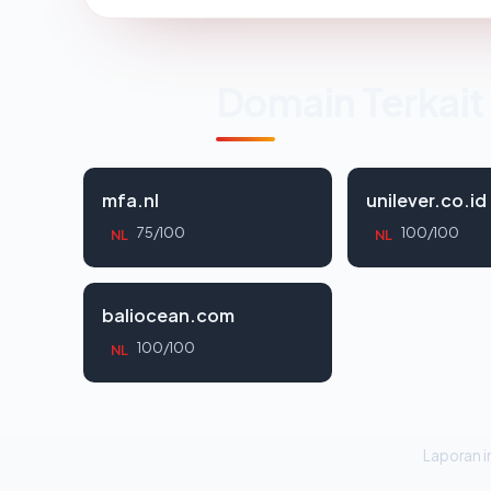
Domain Terkait
mfa.nl
unilever.co.id
75/100
100/100
NL
NL
baliocean.com
100/100
NL
Laporan in