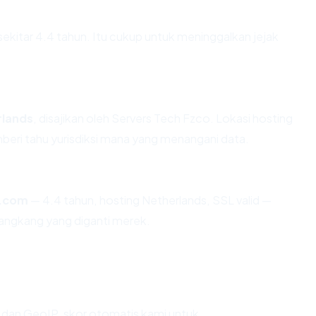
sekitar 4.4 tahun. Itu cukup untuk meninggalkan jejak
rlands
, disajikan oleh Servers Tech Fzco. Lokasi hosting
eri tahu yurisdiksi mana yang menangani data.
l.com
— 4.4 tahun, hosting Netherlands, SSL valid —
angkang yang diganti merek.
dan GeoIP, skor otomatis kami untuk