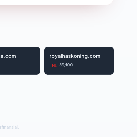
da.com
royalhaskoning.com
85/100
NL
 finansial.