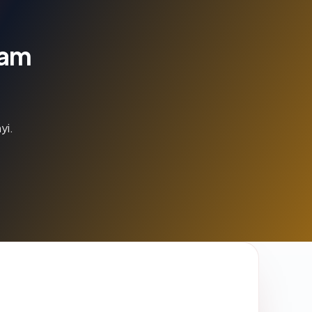
lam
yi.