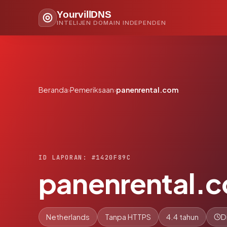
YourvillDNS
INTELIJEN DOMAIN INDEPENDEN
Beranda
›
Pemeriksaan
›
panenrental.com
ID LAPORAN: #1420F89C
panenrental.
Netherlands
Tanpa HTTPS
4.4 tahun
D