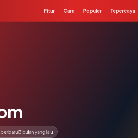
Fitur
Cara
Populer
Tepercaya
com
iperbarui
3 bulan yang lalu