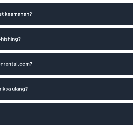
ist keamanan?
phishing?
nenrental.com?
riksa ulang?
?