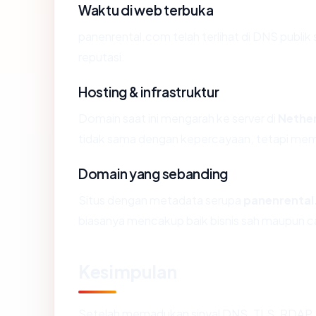
Waktu di web terbuka
panenrental.com telah terlihat di DNS publik 
reputasi.
Hosting & infrastruktur
Domain saat ini mengarah ke server di
Nethe
tidak sama dengan kepercayaan, tetapi memb
Domain yang sebanding
Situs dengan metadata serupa
panenrenta
biasanya mencakup baik bisnis sah maupun c
Kesimpulan
Setelah memadukan sinyal DNS, TLS, RDAP, 