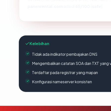
panenrental.com
ada di
65/100
(
safe
).
Kelebihan
Tidak ada indikator pembajakan DNS
Mengembalikan catatan SOA dan TXT yang v
Terdaftar pada registrar yang mapan
Konfigurasi nameserver konsisten