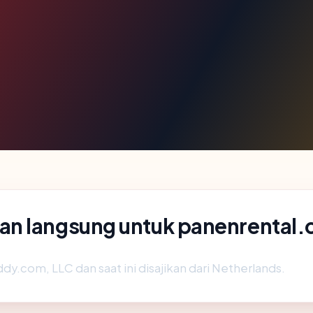
an langsung untuk panenrental
dy.com, LLC dan saat ini disajikan dari Netherlands.