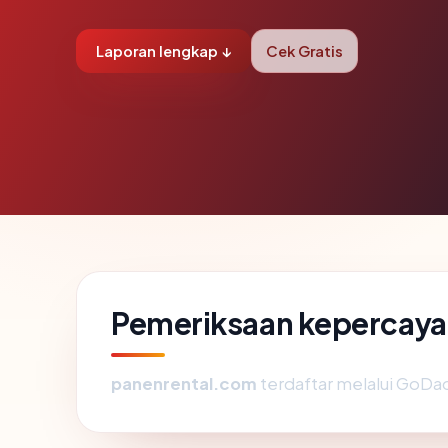
Laporan lengkap ↓
Cek Gratis
Pemeriksaan kepercaya
panenrental.com
terdaftar melalui GoDad