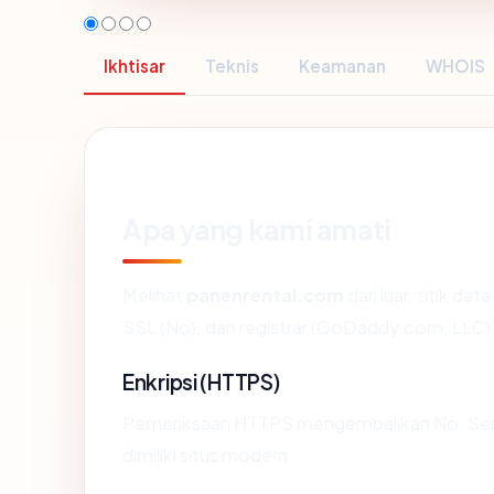
Ikhtisar
Teknis
Keamanan
WHOIS
Apa yang kami amati
Melihat
panenrental.com
dari luar, titik da
SSL (No), dan registrar (GoDaddy.com, LLC)
Enkripsi (HTTPS)
Pemeriksaan HTTPS mengembalikan No. Sertif
dimiliki situs modern.