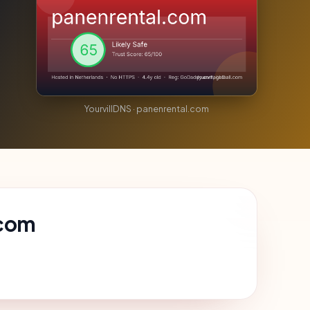
YourvillDNS · panenrental.com
.com