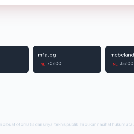
mfa.bg
mebelan
70/100
35/100
NL
NL
i dibuat otomatis dari sinyal teknis publik. Ini bukan nasihat hukum atau