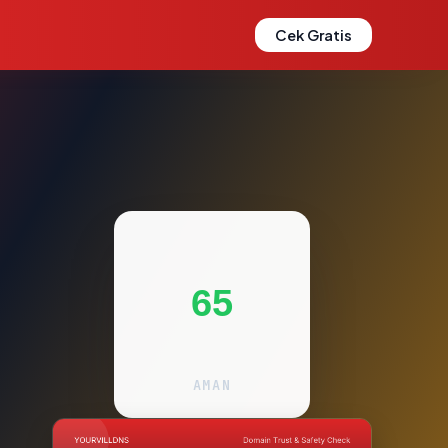
Cek Gratis
65
AMAN