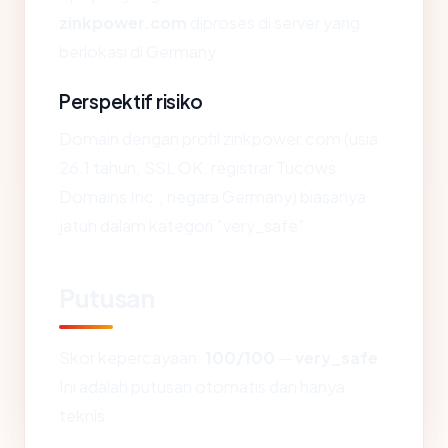
zinkpower.com
diproses di server yang
berlokasi di Germany.
Perspektif risiko
Domain dengan profil zinkpower.com (usia
26.1 tahun, SSL OK, registrar Tucows
Domains Inc., negara Germany) biasanya
jatuh dalam kategori "very_safe".
Putusan
Skor kepercayaan:
100/100
—
very_safe
.
Ini adalah putusan otomatis dan hanya
teknis.