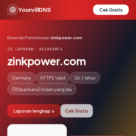
YourvillDNS
Cek Gratis
Beranda
›
Pemeriksaan
›
zinkpower.com
ID LAPORAN: #21A40BF4
zinkpower.com
Germany
HTTPS Valid
26.1 tahun
Diperbarui
3 bulan yang lalu
Laporan lengkap ↓
Cek Gratis