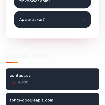
zinkpower.com?
Apa arti skor?
Domain Terkait
contact.us
70/100
DE
fonts-googleapis.com