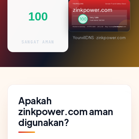
100
YourvillDNS · zinkpower.com
SANGAT AMAN
Apakah
zinkpower.com aman
digunakan?