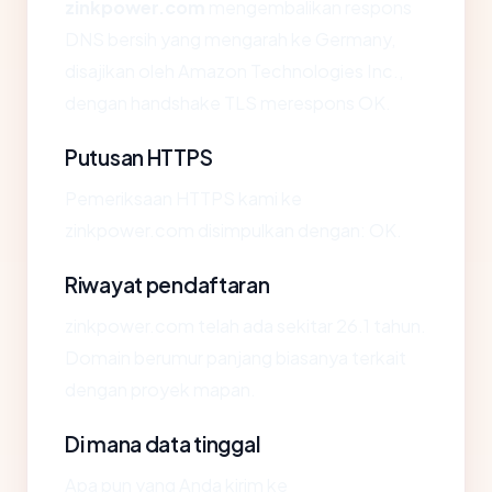
zinkpower.com
mengembalikan respons
DNS bersih yang mengarah ke Germany,
disajikan oleh Amazon Technologies Inc.,
dengan handshake TLS merespons OK.
Putusan HTTPS
Pemeriksaan HTTPS kami ke
zinkpower.com disimpulkan dengan: OK.
Riwayat pendaftaran
zinkpower.com telah ada sekitar 26.1 tahun.
Domain berumur panjang biasanya terkait
dengan proyek mapan.
Di mana data tinggal
Apa pun yang Anda kirim ke