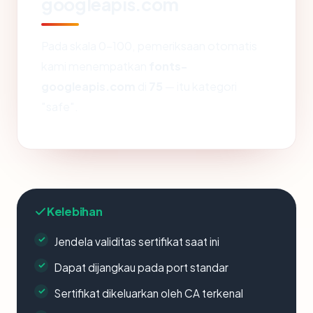
googleapis.com
Pada skala 0-100, pemeriksaan otomatis
kami menempatkan
fonts-
googleapis.com
di
75
— itu kategori
"safe".
Kelebihan
Jendela validitas sertifikat saat ini
Dapat dijangkau pada port standar
Sertifikat dikeluarkan oleh CA terkenal