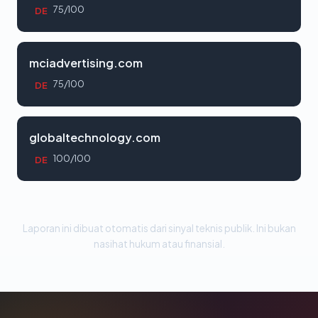
75/100
DE
mciadvertising.com
75/100
DE
globaltechnology.com
100/100
DE
Laporan ini dibuat otomatis dari sinyal teknis publik. Ini bukan
nasihat hukum atau finansial.