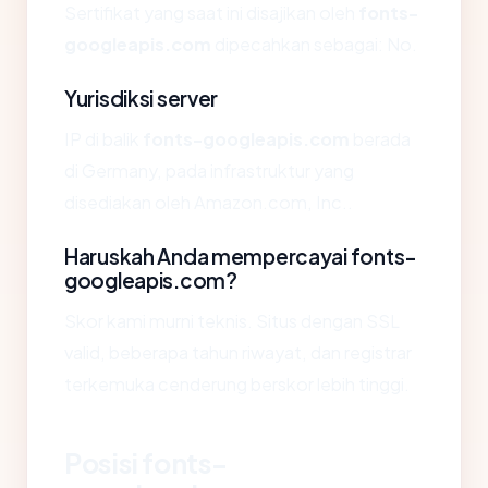
Sertifikat yang saat ini disajikan oleh
fonts-
googleapis.com
dipecahkan sebagai: No.
Yurisdiksi server
IP di balik
fonts-googleapis.com
berada
di Germany, pada infrastruktur yang
disediakan oleh Amazon.com, Inc..
Haruskah Anda mempercayai fonts-
googleapis.com?
Skor kami murni teknis. Situs dengan SSL
valid, beberapa tahun riwayat, dan registrar
terkemuka cenderung berskor lebih tinggi.
Posisi fonts-