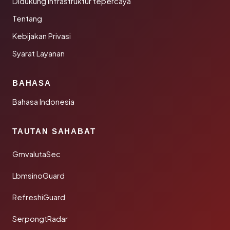
Didukung infrastruktur tepercaya
Tentang
Kebijakan Privasi
Syarat Layanan
BAHASA
Bahasa Indonesia
TAUTAN SAHABAT
GmvalutaSec
LbmsinoGuard
RefreshiGuard
SerpongtRadar