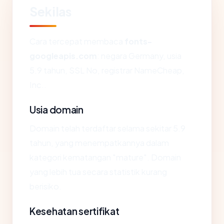
Sekilas
Cara tercepat membaca
fonts-
googleapis.com
: negara Germany, usia
5.9 tahun, SSL No, registrar NameCheap,
Inc..
Usia domain
Domain telah terdaftar selama sekitar 5.9
tahun, yang menempatkannya dalam
kategori kematangan "mature". Domain
yang lebih tua secara statistik kurang
berisiko.
Kesehatan sertifikat