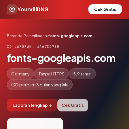
YourvillDNS
Cek Gratis
Beranda
›
Pemeriksaan
›
fonts-googleapis.com
ID LAPORAN: #A67CD795
fonts-googleapis.com
Germany
Tanpa HTTPS
5.9 tahun
Diperbarui
3 bulan yang lalu
Laporan lengkap ↓
Cek Gratis