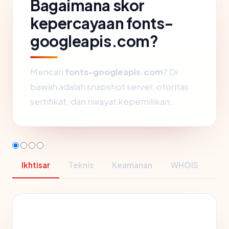
Bagaimana skor
kepercayaan fonts-
googleapis.com?
Mencari
fonts-googleapis.com
? Di
bawah adalah snapshot server, otoritas
sertifikat, dan riwayat kepemilikan.
Ikhtisar
Teknis
Keamanan
WHOIS