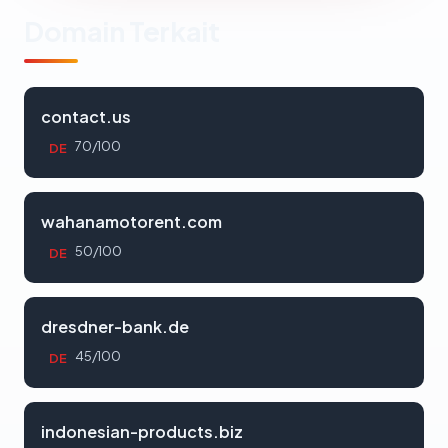
Domain Terkait
contact.us
70/100
DE
wahanamotorent.com
50/100
DE
dresdner-bank.de
45/100
DE
indonesian-products.biz