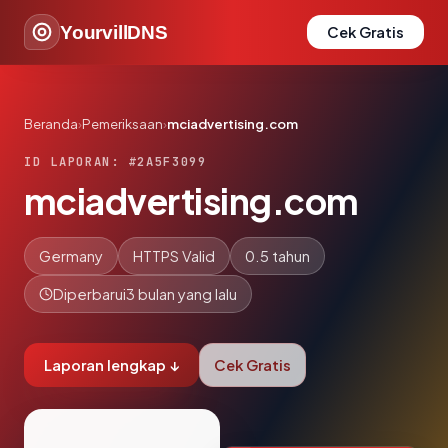
YourvillDNS
Cek Gratis
Beranda
›
Pemeriksaan
›
mciadvertising.com
ID LAPORAN: #2A5F3099
mciadvertising.com
Germany
HTTPS Valid
0.5 tahun
Diperbarui
3 bulan yang lalu
Laporan lengkap ↓
Cek Gratis