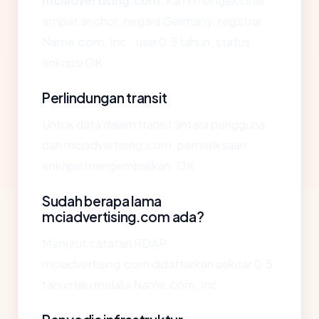
mciadvertising.com
, kami mengekstrak
empat anchor: negara Germany, registrar
Name.com, Inc., usia 0.5 tahun, status
enkripsi OK.
Perlindungan transit
Untuk data dalam transit antara pengguna
dan mciadvertising.com, pemeriksaan
enkripsi mengembalikan: OK.
Sudah berapa lama
mciadvertising.com ada?
Menurut catatan RDAP,
mciadvertising.com didaftarkan sekitar 0.5
tahun lalu melalui Name.com, Inc..