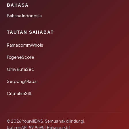
BAHASA
Bahasa Indonesia
TAUTAN SAHABAT
RamacommWhois
FxgeneScore
GmvalutaSec
SerpongtRadar
CitatahmSSL
© 2026 YourvillDNS. Semua hak dilindungi.
Uptime API: 99.95%
·
1 Bahasa aktif