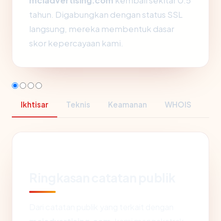
mciadvertising.com
kembali sekitar 0.5
tahun. Digabungkan dengan status SSL
langsung, mereka membentuk dasar
skor kepercayaan kami.
Ikhtisar
Teknis
Keamanan
WHOIS
Ringkasan catatan publik
Dari catatan publik yang terkait dengan