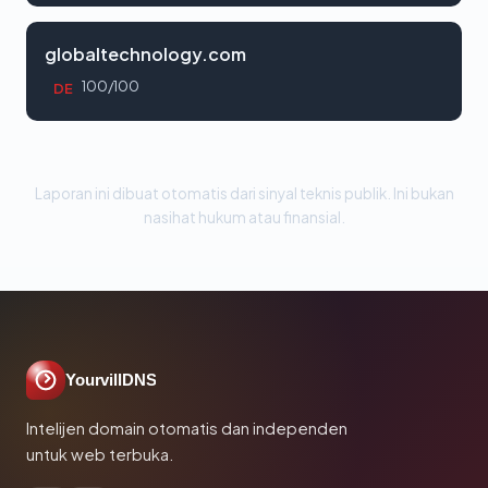
globaltechnology.com
100/100
DE
Laporan ini dibuat otomatis dari sinyal teknis publik. Ini bukan
nasihat hukum atau finansial.
YourvillDNS
Intelijen domain otomatis dan independen
untuk web terbuka.