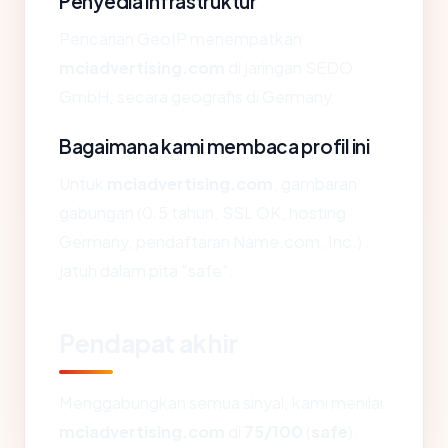
Penyedia infrastruktur
Pencarian GeoIP menempatkan
mciadvertising.com
di jaringan SEDO
GmbH, secara geografis di Germany.
Bagaimana kami membaca profil ini
Untuk
mciadvertising.com
, gambaran
gabungan (0.5 tahun, SSL OK, hosting
Germany, pendaftaran Name.com, Inc.)
jatuh dalam pita "safe".
Pendapat akhir
Menggabungkan semua sinyal, kami menilai
mciadvertising.com
di
75/100
(
safe
).