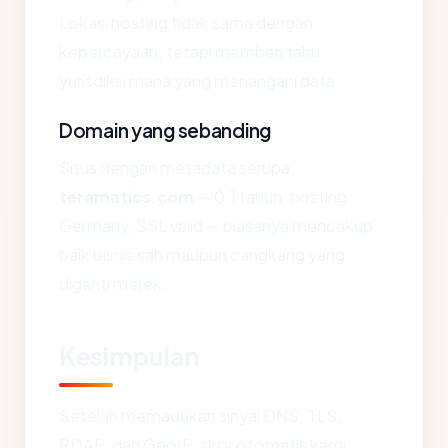
Lokasi hosting tidak sama dengan
kepercayaan, tetapi memberi tahu
yurisdiksi mana yang menangani data.
Domain yang sebanding
Situs dengan metadata serupa
teramatics.com
— 0.1 tahun, hosting
Germany, SSL valid — biasanya mencakup
baik bisnis sah maupun cangkang yang
diganti merek.
Kesimpulan
Setelah memadukan sinyal DNS, TLS,
RDAP, dan GeoIP, skor otomatis kami