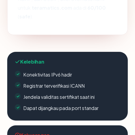
untuk
teramatics.com
ada di
60/100
(
safe
).
Kelebihan
Konektivitas IPv6 hadir
Registrar terverifikasi ICANN
Jendela validitas sertifikat saat ini
Dapat dijangkau pada port standar