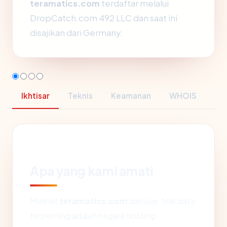
teramatics.com
terdaftar melalui
DropCatch.com 492 LLC dan saat ini
disajikan dari Germany.
Ikhtisar
Teknis
Keamanan
WHOIS
Apa yang kami amati
Melihat
teramatics.com
dari luar, titik data
terpenting adalah negara hosting