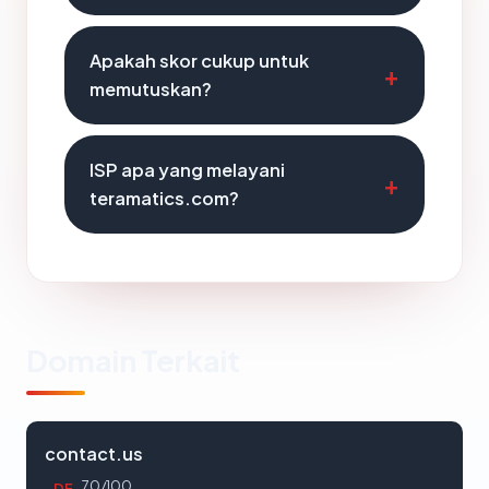
Apakah skor cukup untuk
memutuskan?
ISP apa yang melayani
teramatics.com?
Domain Terkait
contact.us
70/100
DE