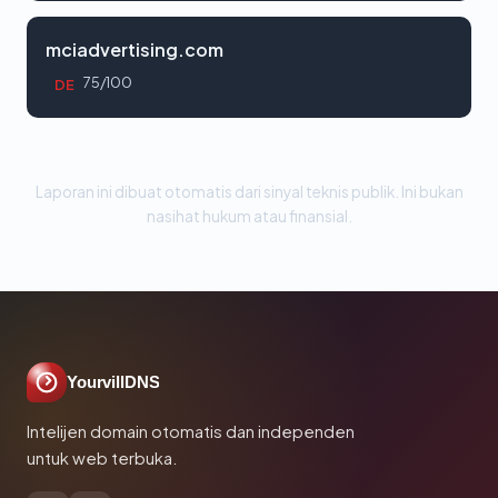
mciadvertising.com
75/100
DE
Laporan ini dibuat otomatis dari sinyal teknis publik. Ini bukan
nasihat hukum atau finansial.
YourvillDNS
Intelijen domain otomatis dan independen
untuk web terbuka.