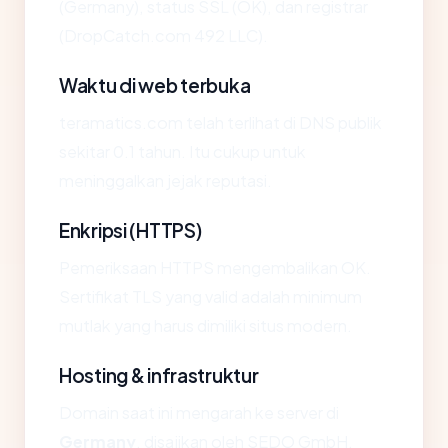
(Germany), status SSL (OK), dan registrar
(DropCatch.com 492 LLC).
Waktu di web terbuka
teramatics.com telah terlihat di DNS publik
sekitar 0.1 tahun. Itu cukup untuk
meninggalkan jejak reputasi.
Enkripsi (HTTPS)
Pemeriksaan HTTPS mengembalikan OK.
Sertifikat TLS yang valid adalah minimum
mutlak yang harus dimiliki situs modern.
Hosting & infrastruktur
Domain saat ini mengarah ke server di
Germany
, disajikan oleh SEDO GmbH.