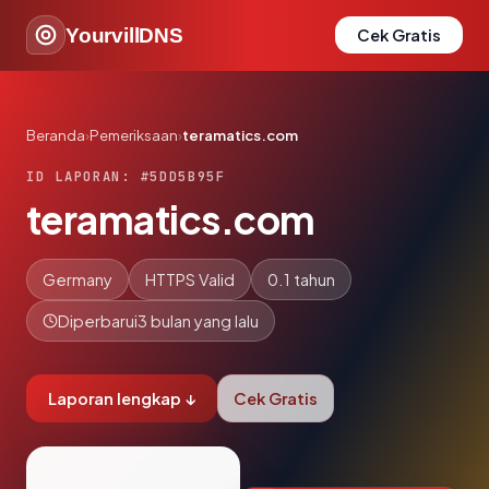
YourvillDNS
Cek Gratis
Beranda
›
Pemeriksaan
›
teramatics.com
ID LAPORAN: #5DD5B95F
teramatics.com
Germany
HTTPS Valid
0.1 tahun
Diperbarui
3 bulan yang lalu
Laporan lengkap ↓
Cek Gratis