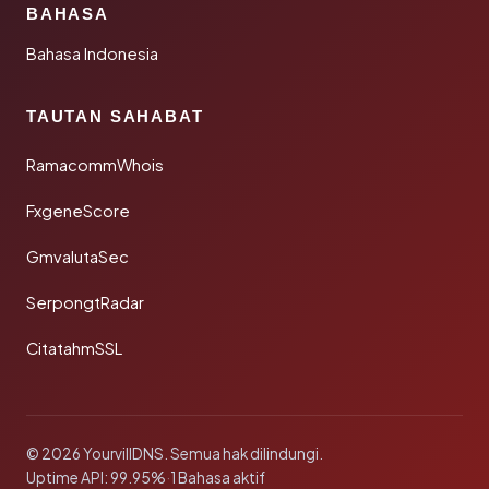
BAHASA
Bahasa Indonesia
TAUTAN SAHABAT
RamacommWhois
FxgeneScore
GmvalutaSec
SerpongtRadar
CitatahmSSL
© 2026 YourvillDNS. Semua hak dilindungi.
Uptime API: 99.95%
·
1 Bahasa aktif