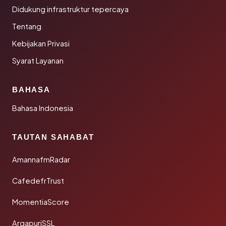
Didukung infrastruktur tepercaya
Tentang
Kebijakan Privasi
Syarat Layanan
BAHASA
Bahasa Indonesia
TAUTAN SAHABAT
AmannafmRadar
CafedefrTrust
MomentiaScore
ArgapuriSSL