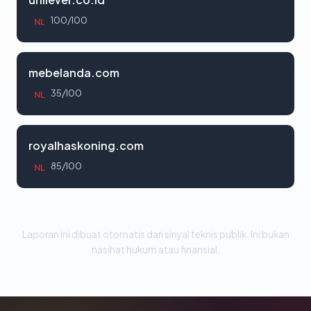
100/100
NL
mebelanda.com
35/100
NL
royalhaskoning.com
85/100
NL
Laporan ini dibuat otomatis dari sinyal teknis publik. Ini bukan
nasihat hukum atau finansial.