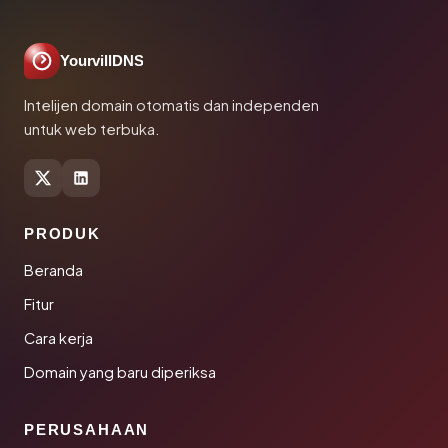
YourvillDNS
Intelijen domain otomatis dan independen
untuk web terbuka.
PRODUK
Beranda
Fitur
Cara kerja
Domain yang baru diperiksa
PERUSAHAAN