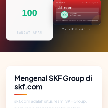
100
YourvillDNS · skf.com
SANGAT AMAN
Mengenal SKF Group di
skf.com
skf.com adalah situs resmi SKF Group,