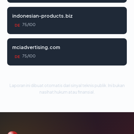
indonesian-products.biz
75/100
DE
mciadvertising.com
75/100
DE
Laporan ini dibuat otomatis dari sinyal teknis publik. Ini bukan
nasihat hukum atau finansial.