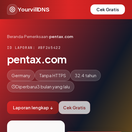
YourvillDNS
Cek Gratis
Beranda
›
Pemeriksaan
›
pentax.com
ID LAPORAN: #BF265422
pentax.com
Germany
Tanpa HTTPS
32.4 tahun
Diperbarui
3 bulan yang lalu
Laporan lengkap ↓
Cek Gratis