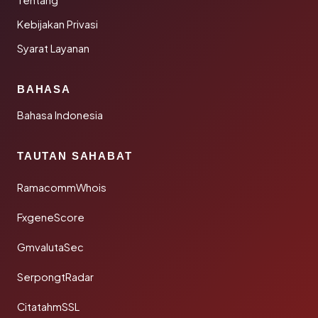
Tentang
Kebijakan Privasi
Syarat Layanan
BAHASA
Bahasa Indonesia
TAUTAN SAHABAT
RamacommWhois
FxgeneScore
GmvalutaSec
SerpongtRadar
CitatahmSSL