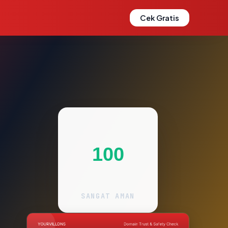
Cek Gratis
100
SANGAT AMAN