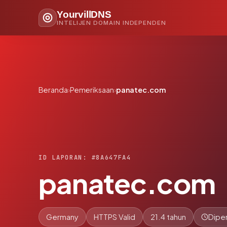
YourvillDNS
INTELIJEN DOMAIN INDEPENDEN
Beranda
›
Pemeriksaan
›
panatec.com
ID LAPORAN: #8A647FA4
panatec.com
Germany
HTTPS Valid
21.4 tahun
Diper