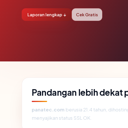
Laporan lengkap ↓
Cek Gratis
Pandangan lebih dekat
panatec.com
berusia 21.4 tahun, dihosti
menyajikan status SSL OK.