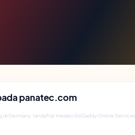
 pada panatec.com
ng di Germany, terdaftar melalui GoDaddy Online Services 