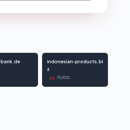
-bank.de
indonesian-products.bi
z
0
75/100
DE