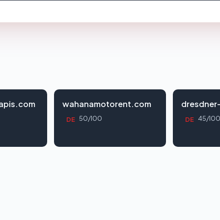
apis.com
wahanamotorent.com
dresdner
50/100
45/10
DE
DE