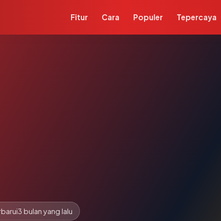
Fitur
Cara
Populer
Tepercaya
barui
3 bulan yang lalu