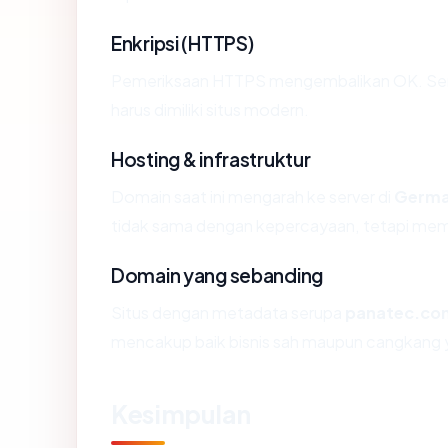
Enkripsi (HTTPS)
Pemeriksaan HTTPS mengembalikan OK. Serti
harus dimiliki situs modern.
Hosting & infrastruktur
Domain saat ini mengarah ke server di
Germ
tidak sama dengan kepercayaan, tetapi memb
Domain yang sebanding
Situs dengan metadata serupa
panatec.co
mencakup baik bisnis sah maupun cangkang y
Kesimpulan