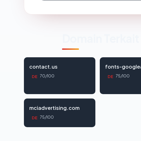
Domain Terkait
contact.us
fonts-google
70/100
75/100
DE
DE
mciadvertising.com
75/100
DE