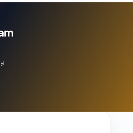
lam
yi.