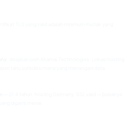
fikat TLS yang valid adalah minimum mutlak yang
any
, disajikan oleh Akamai Technologies. Lokasi hosting
eri tahu yurisdiksi mana yang menangani data.
m
— 21.4 tahun, hosting Germany, SSL valid — biasanya
ang diganti merek.