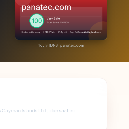
YourvillDNS · panatec.com
Cayman Islands Ltd., dan saat ini