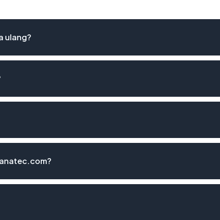
a ulang?
?
panatec.com?