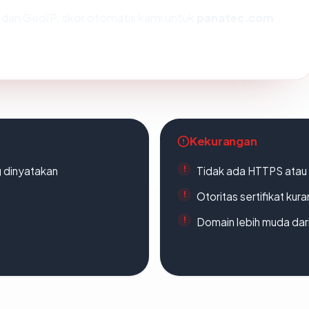
dan GeoIP, skor otomatis kami untuk
panatec.com
Kekurangan
g dinyatakan
Tidak ada HTTPS atau s
Otoritas sertifikat ku
Domain lebih muda dari