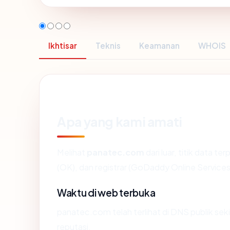
Ikhtisar
Teknis
Keamanan
WHOIS
Apa yang kami amati
Melihat
panatec.com
dari luar, titik data 
(OK), dan registrar (GoDaddy Online Services
Waktu di web terbuka
panatec.com telah terlihat di DNS publik seki
reputasi.