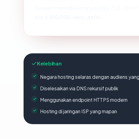
Setelah memadukan sinyal DNS, TLS, RDAP, 
ada di
100/100
(
very_safe
).
Kelebihan
Negara hosting selaras dengan audiens yan
Diselesaikan via DNS rekursif publik
Menggunakan endpoint HTTPS modern
Hosting di jaringan ISP yang mapan