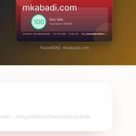
YourvillDNS · mkabadi.com
orial — hanya fakta infrastruktur publik.