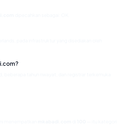
i.com
dipecahkan sebagai: OK.
rlands, pada infrastruktur yang disediakan oleh
i.com?
id, beberapa tahun riwayat, dan registrar terkemuka
kami menempatkan
mkabadi.com
di
100
— itu kategori