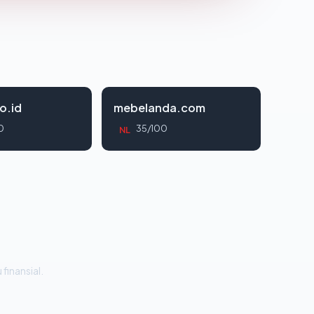
o.id
mebelanda.com
0
35/100
NL
 finansial.