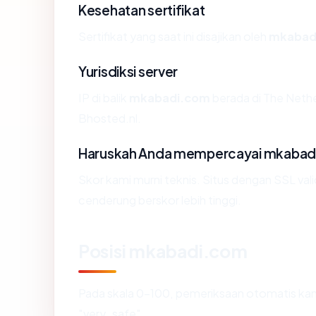
Kesehatan sertifikat
Sertifikat yang saat ini disajikan oleh
mkabad
Yurisdiksi server
IP di balik
mkabadi.com
berada di The Nethe
Bhosted.nl.
Haruskah Anda mempercayai mkabad
Skor kami murni teknis. Situs dengan SSL val
cenderung berskor lebih tinggi.
Posisi mkabadi.com
Pada skala 0-100, pemeriksaan otomatis 
"very_safe".