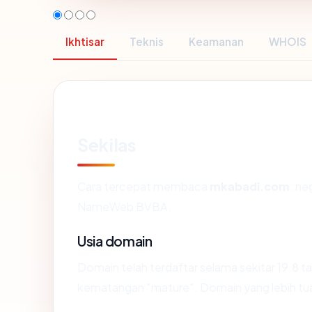
Ikhtisar
Teknis
Keamanan
WHOIS
Sekilas
Cara tercepat membaca
mkabadi.com
: ne
NameWeb BVBA.
Usia domain
Domain telah terdaftar selama sekitar 19.8
kematangan "mature". Domain yang lebih tua s