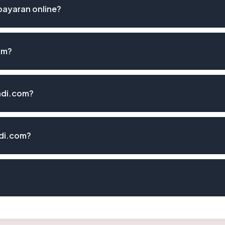
ayaran online?
om?
adi.com?
di.com?