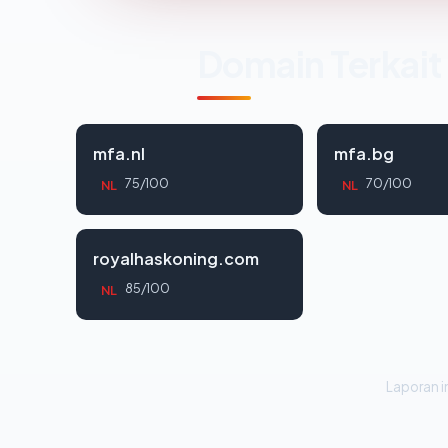
Domain Terkait
mfa.nl
mfa.bg
75/100
70/100
NL
NL
royalhaskoning.com
85/100
NL
Laporan in