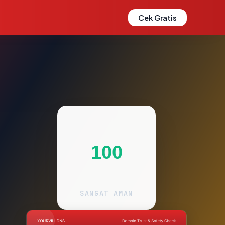
Cek Gratis
100
SANGAT AMAN