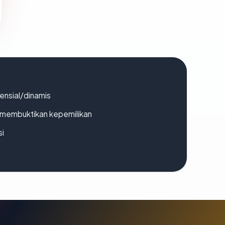
densial/dinamis
ak membuktikan kepemilikan
si