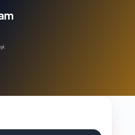
lam
yi.