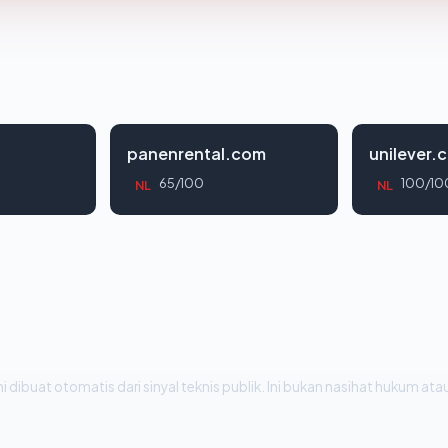
panenrental.com
unilever.c
65/100
100/10
NL
NL
i dibuat otomatis dari sinyal teknis publik. Ini bukan nasihat hukum atau