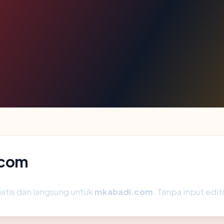
.com
atis dan langsung untuk
mkabadi.com
. Tanpa input edit