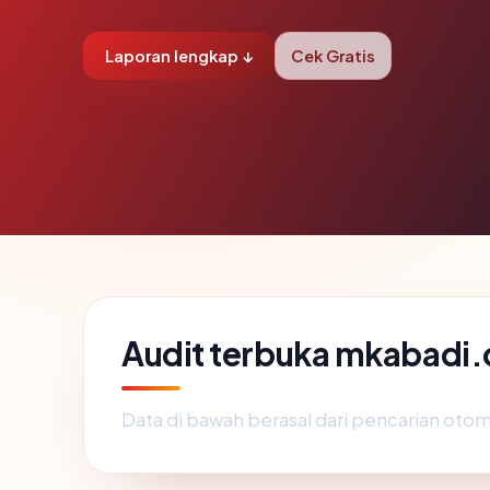
Laporan lengkap ↓
Cek Gratis
Audit terbuka mkabadi
Data di bawah berasal dari pencarian otom