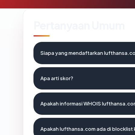
Pertanyaan Umum
Siapa yang mendaftarkan lufthansa.c
Apa arti skor?
Apakah informasi WHOIS lufthansa.co
Apakah lufthansa.com ada di blocklis