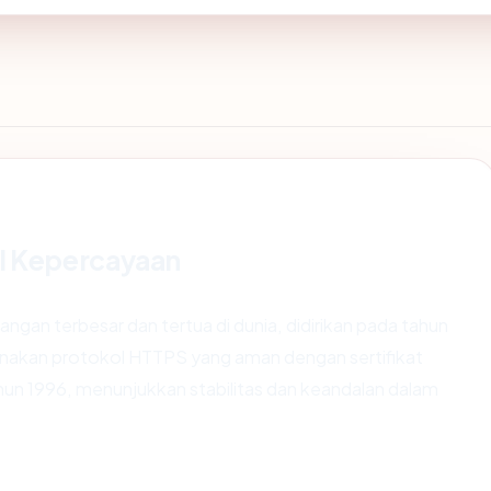
al Kepercayaan
ngan terbesar dan tertua di dunia, didirikan pada tahun
unakan protokol HTTPS yang aman dengan sertifikat
ahun 1996, menunjukkan stabilitas dan keandalan dalam