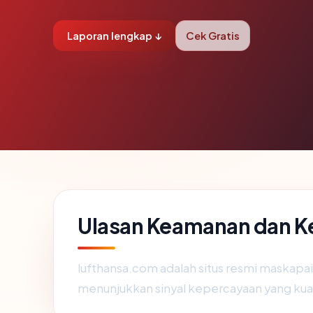
Laporan lengkap ↓
Cek Gratis
Ulasan Keamanan dan K
lufthansa.com adalah situs resmi maskapa
menunjukkan sinyal kepercayaan yang kuat 