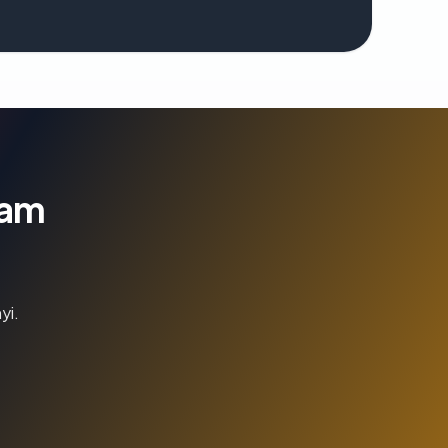
lam
yi.