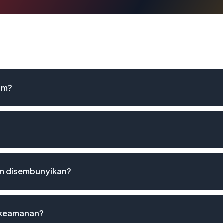
om?
m disembunyikan?
t keamanan?