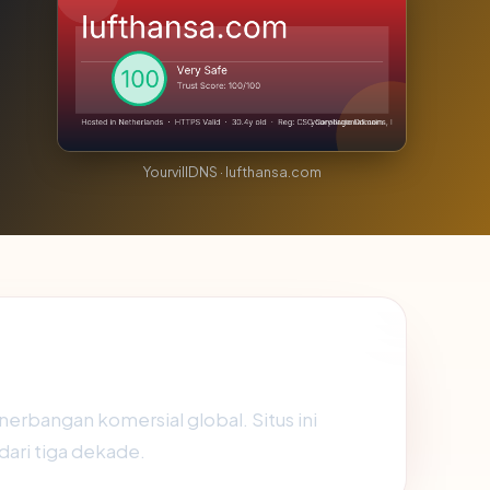
YourvillDNS · lufthansa.com
erbangan komersial global. Situs ini
dari tiga dekade.