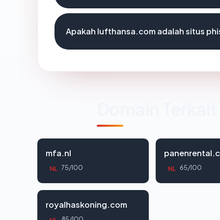
Apakah lufthansa.com adalah situs phi
Domain Terkait
mfa.nl
panenrental.
75/100
65/100
NL
NL
royalhaskoning.com
85/100
NL