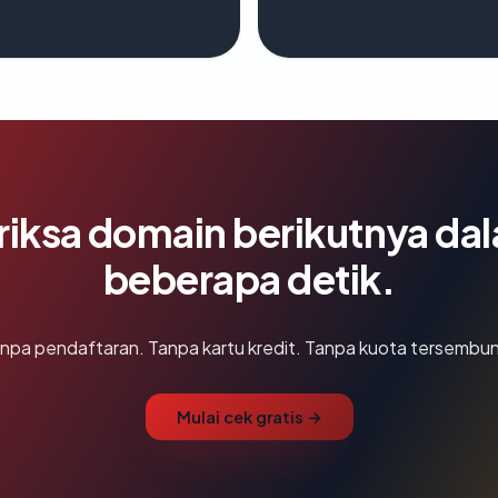
riksa domain berikutnya da
beberapa detik.
npa pendaftaran. Tanpa kartu kredit. Tanpa kuota tersembun
Mulai cek gratis →