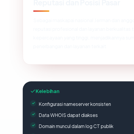
Reputasi dan Posisi Pasar
Sebagai maskapai nasional Jerman dan angg
reputasi profesional dan layanan berkualita
kepercayaan yang tinggi, menjadikannya su
penerbangan dan layanan terkait.
Kelebihan
Konfigurasi nameserver konsisten
Data WHOIS dapat diakses
Domain muncul dalam log CT publik