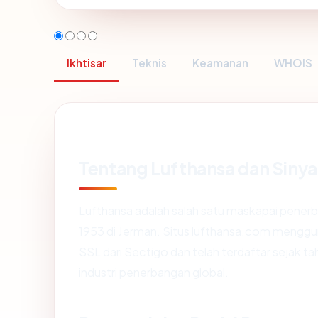
Ikhtisar
Teknis
Keamanan
WHOIS
Tentang Lufthansa dan Siny
Lufthansa adalah salah satu maskapai penerba
1953 di Jerman. Situs lufthansa.com mengg
SSL dari Sectigo dan telah terdaftar sejak t
industri penerbangan global.