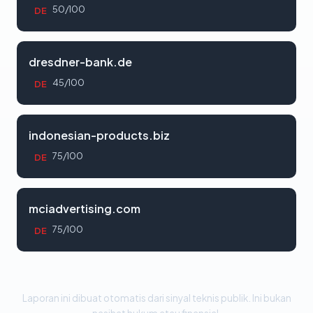
50/100
DE
dresdner-bank.de
45/100
DE
indonesian-products.biz
75/100
DE
mciadvertising.com
75/100
DE
Laporan ini dibuat otomatis dari sinyal teknis publik. Ini bukan