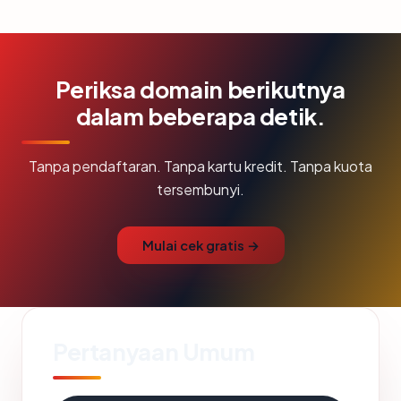
Periksa domain berikutnya
dalam beberapa detik.
Tanpa pendaftaran. Tanpa kartu kredit. Tanpa kuota
tersembunyi.
Mulai cek gratis →
Pertanyaan Umum