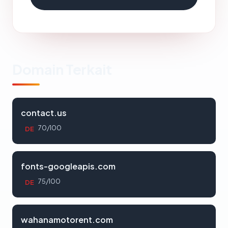
Domain Terkait
contact.us
70/100
DE
fonts-googleapis.com
75/100
DE
wahanamotorent.com