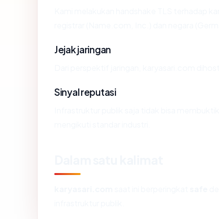
Kami melakukan handshake TLS terhadap ka
registrar (Name.com, Inc.) dan negara (Germ
Jejak jaringan
Dari perspektif jaringan, karyasari.com dih
Sinyal reputasi
Infrastruktur publik saja tidak bisa membukt
mengikuti standar industri.
Dalam satu kalimat
karyasari.com
saat ini berperingkat
safe
de
infrastruktur publik.