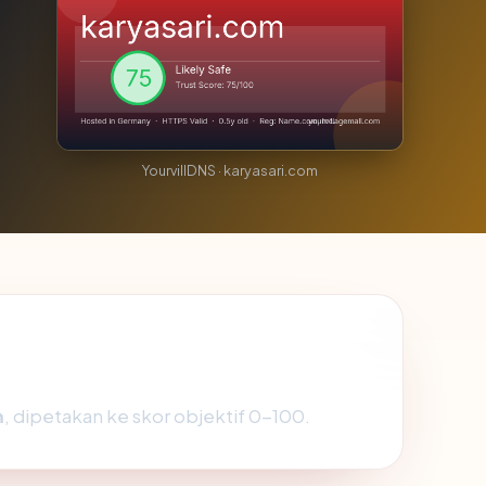
YourvillDNS · karyasari.com
m
, dipetakan ke skor objektif 0-100.