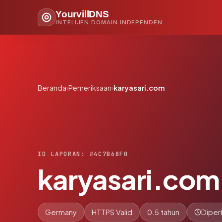
YourvillDNS
INTELIJEN DOMAIN INDEPENDEN
Beranda
›
Pemeriksaan
›
karyasari.com
ID LAPORAN: #4C7B68F0
karyasari.com
Germany
HTTPS Valid
0.5 tahun
Diper