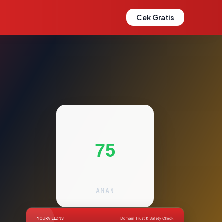
Cek Gratis
75
AMAN