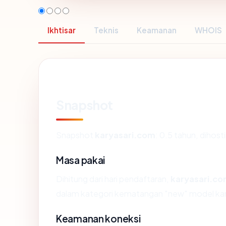
Ikhtisar
Teknis
Keamanan
WHOIS
Snapshot
Snapshot
karyasari.com
: 0.5 tahun, diho
Masa pakai
Dihitung dari hari pendaftaran,
karyasari.c
dalam kategori kematangan "new" model ka
Keamanan koneksi