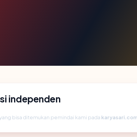
si independen
ik yang bisa ditemukan pemindai kami pada
karyasari.co