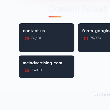
Domain Terkait
contact.us
fonts-google
70/100
75/100
DE
DE
mciadvertising.com
75/100
DE
Laporan in