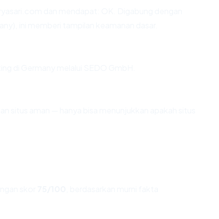
ryasari.com dan mendapat: OK. Digabung dengan
any), ini memberi tampilan keamanan dasar.
osting di Germany melalui SEDO GmbH.
ikan situs aman — hanya bisa menunjukkan apakah situs
ngan skor
75/100
, berdasarkan murni fakta