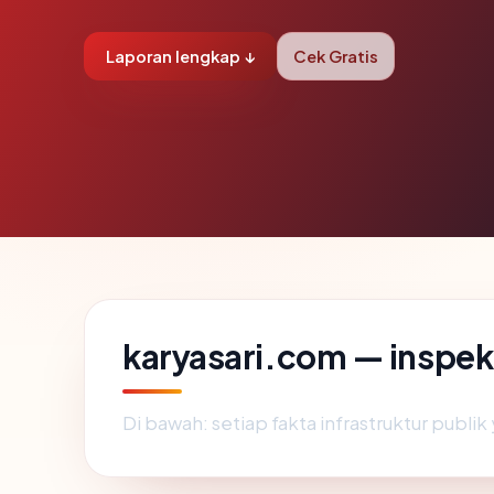
Laporan lengkap ↓
Cek Gratis
karyasari.com — inspek
Di bawah: setiap fakta infrastruktur publ