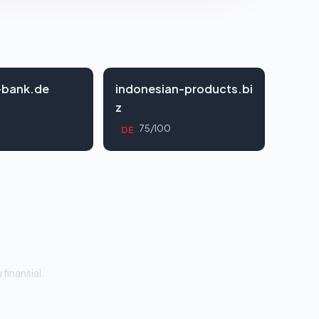
-bank.de
indonesian-products.bi
z
0
75/100
DE
 finansial.