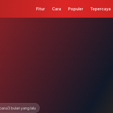
Fitur
Cara
Populer
Tepercaya
barui
3 bulan yang lalu