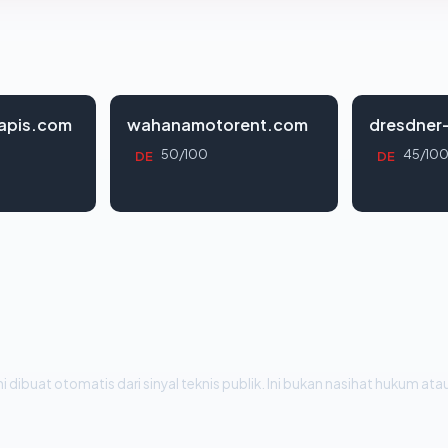
apis.com
wahanamotorent.com
dresdner
50/100
45/10
DE
DE
i dibuat otomatis dari sinyal teknis publik. Ini bukan nasihat hukum atau