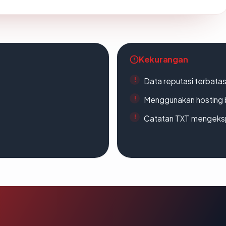
Kekurangan
Data reputasi terbata
Menggunakan hosting 
Catatan TXT mengeksp