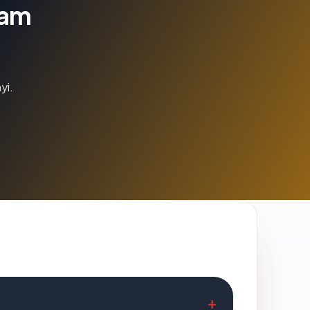
lam
yi.