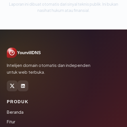
Laporan ini dibuat otomatis dari sinyal teknis publik. Ini bukan
nasihat hukum atau finansial.
YourvillDNS
Intelijen domain otomatis dan independen
untuk web terbuka.
PRODUK
Beranda
Fitur