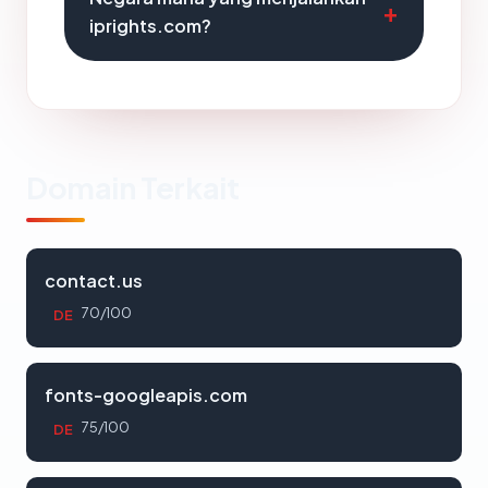
iprights.com?
Domain Terkait
contact.us
70/100
DE
fonts-googleapis.com
75/100
DE