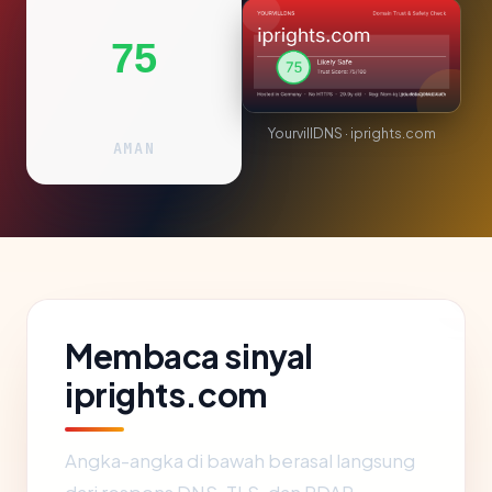
75
YourvillDNS · iprights.com
AMAN
Membaca sinyal
iprights.com
Angka-angka di bawah berasal langsung