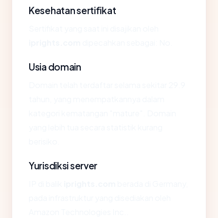
Kesehatan sertifikat
Sertifikat yang saat ini disajikan oleh
iprights.com
dipecahkan sebagai: No.
Usia domain
Domain telah terdaftar selama sekitar 29.9
tahun, yang menempatkannya dalam
kategori kematangan "mature". Domain
yang lebih tua secara statistik kurang
berisiko.
Yurisdiksi server
IP di balik
iprights.com
berada di Germany,
pada infrastruktur yang disediakan oleh
Amazon Technologies Inc..