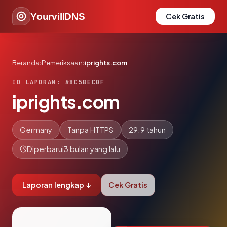
YourvillDNS
Cek Gratis
Beranda
›
Pemeriksaan
›
iprights.com
ID LAPORAN: #8C5BEC0F
iprights.com
Germany
Tanpa HTTPS
29.9 tahun
Diperbarui
3 bulan yang lalu
Laporan lengkap ↓
Cek Gratis