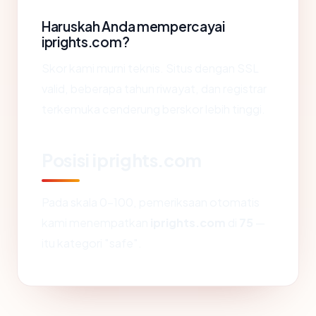
Haruskah Anda mempercayai
iprights.com?
Skor kami murni teknis. Situs dengan SSL
valid, beberapa tahun riwayat, dan registrar
terkemuka cenderung berskor lebih tinggi.
Posisi iprights.com
Pada skala 0-100, pemeriksaan otomatis
kami menempatkan
iprights.com
di
75
—
itu kategori "safe".