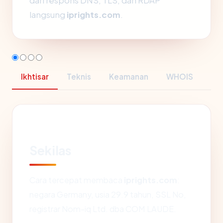
dari respons DNS, TLS, dan RDAP
langsung
iprights.com
.
Ikhtisar
Teknis
Keamanan
WHOIS
Sekilas
Cara tercepat membaca
iprights.com
:
negara Germany, usia 29.9 tahun, SSL No,
registrar Nom-iq Ltd. dba COM LAUDE.