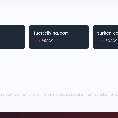
fuerteliving.com
surken.c
95/100
70/100
ES
ES
i dibuat otomatis dari sinyal teknis publik. Ini bukan nasihat hukum atau