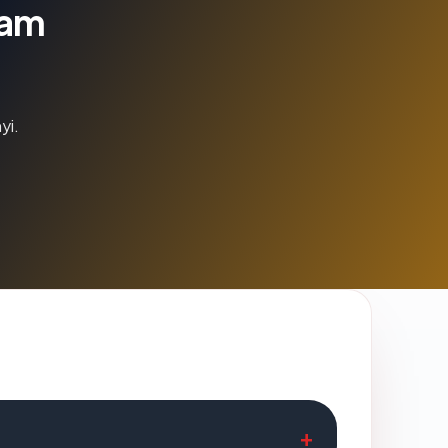
lam
yi.