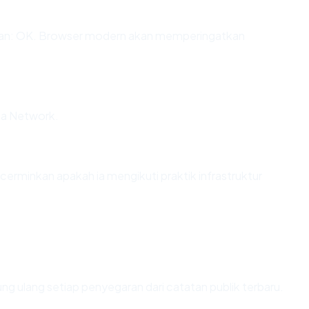
an: OK. Browser modern akan memperingatkan
lia Network.
minkan apakah ia mengikuti praktik infrastruktur
hitung ulang setiap penyegaran dari catatan publik terbaru.