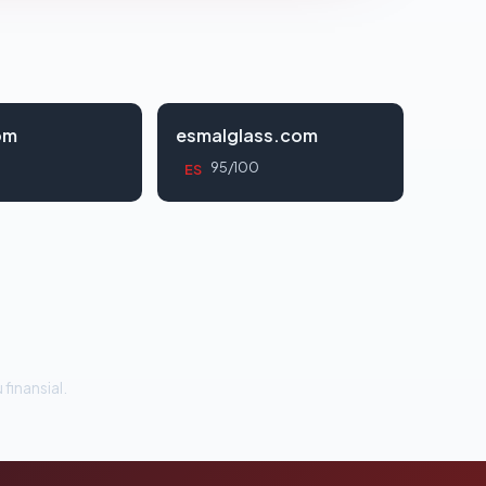
om
esmalglass.com
95/100
ES
 finansial.