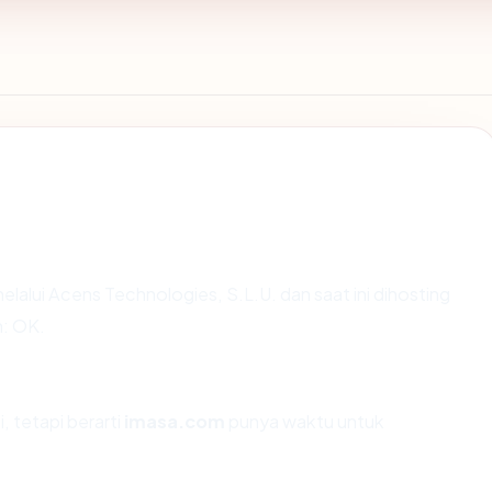
elalui Acens Technologies, S.L.U. dan saat ini dihosting
n: OK.
, tetapi berarti
imasa.com
punya waktu untuk