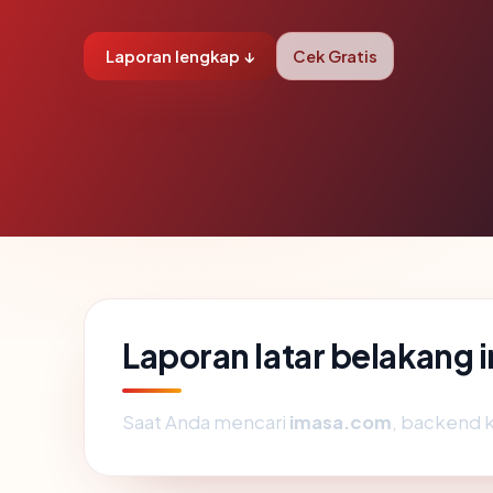
Laporan lengkap ↓
Cek Gratis
Laporan latar belakang
Saat Anda mencari
imasa.com
, backend 