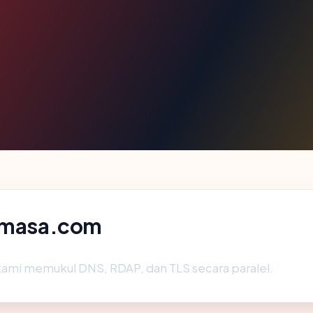
 imasa.com
kami memukul DNS, RDAP, dan TLS secara paralel.