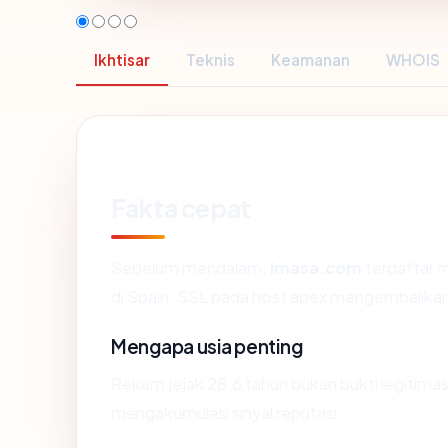
Ikhtisar
Teknis
Keamanan
WHOIS
Fakta cepat
Sebelum mendalam:
imasa.com
terdaftar m
di Spain. SSL pada host apex mengembalika
Mengapa usia penting
Rekam jejak 28.6 tahun bukan bukti legitimasi
mengakumulasi sinyal reputasi.