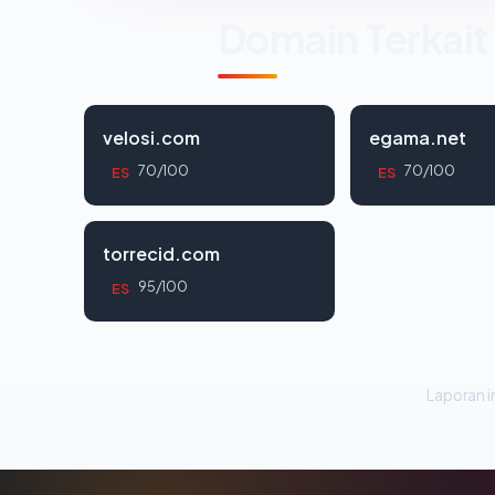
Domain Terkait
velosi.com
egama.net
70/100
70/100
ES
ES
torrecid.com
95/100
ES
Laporan in