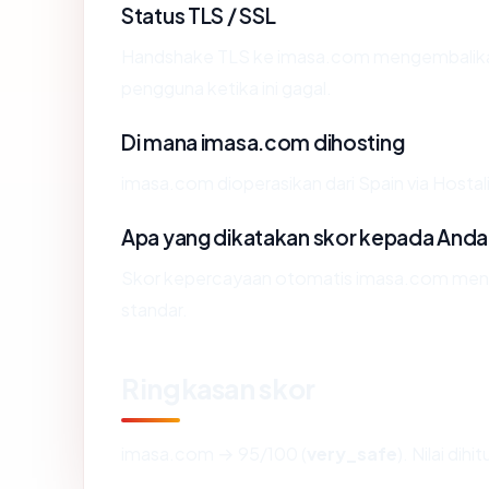
Status TLS / SSL
Handshake TLS ke imasa.com mengembalik
pengguna ketika ini gagal.
Di mana imasa.com dihosting
imasa.com dioperasikan dari Spain via Hosta
Apa yang dikatakan skor kepada Anda
Skor kepercayaan otomatis imasa.com mencer
standar.
Ringkasan skor
imasa.com → 95/100 (
very_safe
). Nilai di