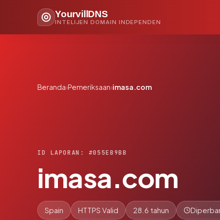
YourvillDNS
INTELIJEN DOMAIN INDEPENDEN
Beranda
›
Pemeriksaan
›
imasa.com
ID LAPORAN: #055EB9BB
imasa.com
Spain
HTTPS Valid
28.6 tahun
Diperbar