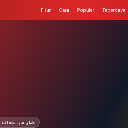
Fitur
Cara
Populer
Tepercaya
ui
3 bulan yang lalu