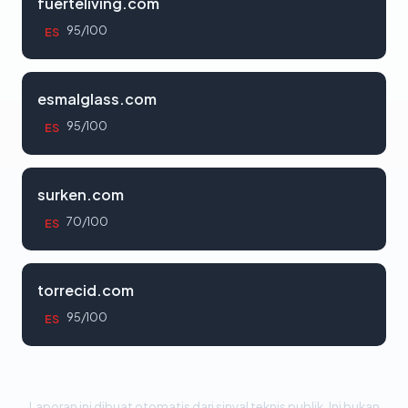
fuerteliving.com
95/100
ES
esmalglass.com
95/100
ES
surken.com
70/100
ES
torrecid.com
95/100
ES
Laporan ini dibuat otomatis dari sinyal teknis publik. Ini bukan