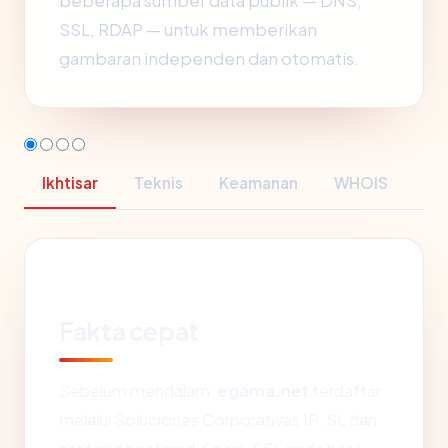
beberapa sumber data publik — DNS,
SSL, RDAP — untuk memberikan
gambaran independen dan otomatis.
Ikhtisar
Teknis
Keamanan
WHOIS
Fakta cepat
Sebelum mendalam:
egama.net
terdaftar
melalui Soluciones Corporativas IP, SL dan