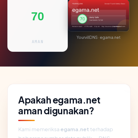
70
YourvillDNS · egama.net
AMAN
Apakah egama.net
aman digunakan?
Kami memeriksa
egama.net
terhadap