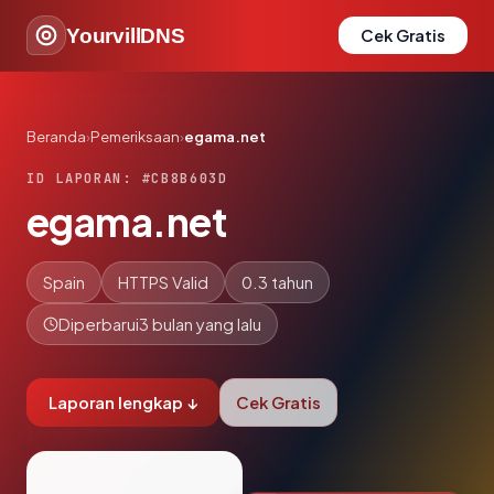
YourvillDNS
Cek Gratis
Beranda
›
Pemeriksaan
›
egama.net
ID LAPORAN: #CB8B603D
egama.net
Spain
HTTPS Valid
0.3 tahun
Diperbarui
3 bulan yang lalu
Laporan lengkap ↓
Cek Gratis