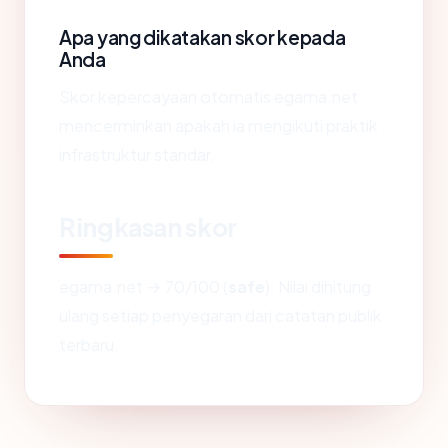
Apa yang dikatakan skor kepada
Anda
Skor kepercayaan otomatis egama.net
mencerminkan apakah ia mengikuti praktik
infrastruktur standar.
Ringkasan skor
egama.net → 70/100 (
safe
). Nilai dihitung
ulang setiap penyegaran dari catatan publik
terbaru.