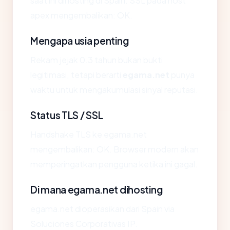
saat ini dihosting di Spain. SSL pada host
apex mengembalikan: OK.
Mengapa usia penting
Rekam jejak 0.3 tahun bukan bukti
legitimasi, tetapi berarti
egama.net
punya
waktu untuk mengakumulasi sinyal reputasi.
Status TLS / SSL
Handshake TLS ke egama.net
mengembalikan: OK. Browser modern akan
memperingatkan pengguna ketika ini gagal.
Di mana egama.net dihosting
egama.net dioperasikan dari Spain via
Soluciones Corporativas IP.