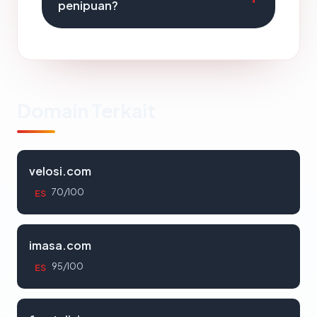
penipuan?
Domain Terkait
velosi.com
70/100
ES
imasa.com
95/100
ES