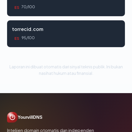
70/100
ES
torrecid.com
95/100
ES
Laporan ini dibuat otomatis dari sinyal teknis publik. Ini bukan
nasihat hukum atau finansial.
YourvillDNS
Intelijen domain otomatis dan independen