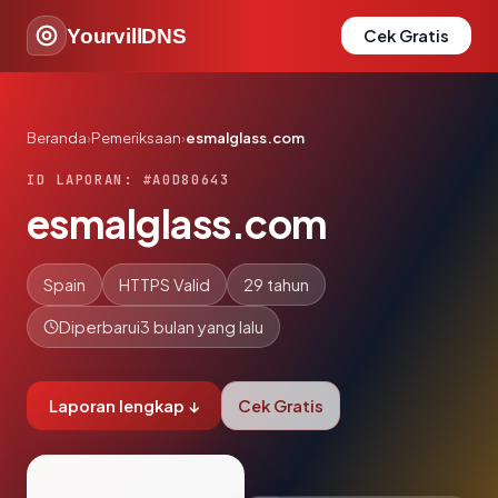
YourvillDNS
Cek Gratis
Beranda
›
Pemeriksaan
›
esmalglass.com
ID LAPORAN: #A0D80643
esmalglass.com
Spain
HTTPS Valid
29 tahun
Diperbarui
3 bulan yang lalu
Laporan lengkap ↓
Cek Gratis