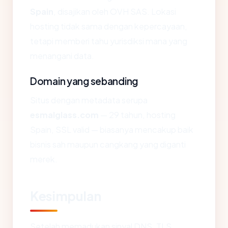
Spain
, disajikan oleh OVH SAS. Lokasi
hosting tidak sama dengan kepercayaan,
tetapi memberi tahu yurisdiksi mana yang
menangani data.
Domain yang sebanding
Situs dengan metadata serupa
esmalglass.com
— 29 tahun, hosting
Spain, SSL valid — biasanya mencakup baik
bisnis sah maupun cangkang yang diganti
merek.
Kesimpulan
Setelah memadukan sinyal DNS, TLS,