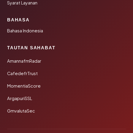
Syarat Layanan
BAHASA
Bahasa Indonesia
TAUTAN SAHABAT
AmannafmRadar
CafedefrTrust
MomentiaScore
ArgapuriSSL
GmvalutaSec