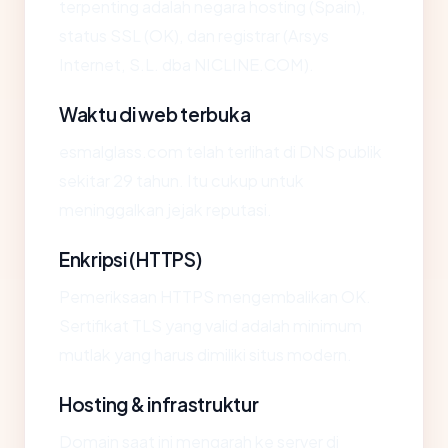
terpenting adalah negara hosting (Spain),
status SSL (OK), dan registrar (Arsys
Internet, S.L. dba NICLINE.COM).
Waktu di web terbuka
esmalglass.com telah terlihat di DNS publik
sekitar 29 tahun. Itu cukup untuk
meninggalkan jejak reputasi.
Enkripsi (HTTPS)
Pemeriksaan HTTPS mengembalikan OK.
Sertifikat TLS yang valid adalah minimum
mutlak yang harus dimiliki situs modern.
Hosting & infrastruktur
Domain saat ini mengarah ke server di