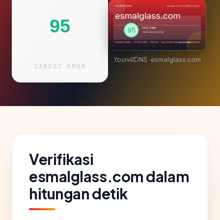
95
YourvillDNS · esmalglass.com
SANGAT AMAN
Verifikasi
esmalglass.com dalam
hitungan detik