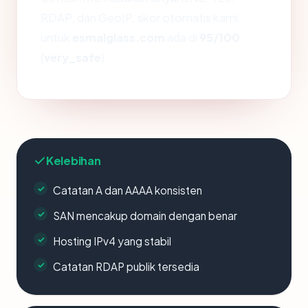
RDAP, dan GeoIP, skor otomatis kami
untuk
esmalglass.com
ada di
95/100
(
very_safe
).
Kelebihan
Catatan A dan AAAA konsisten
SAN mencakup domain dengan benar
Hosting IPv4 yang stabil
Catatan RDAP publik tersedia