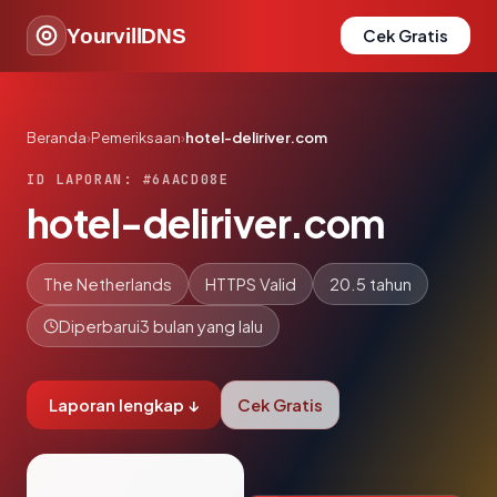
YourvillDNS
Cek Gratis
Beranda
›
Pemeriksaan
›
hotel-deliriver.com
ID LAPORAN: #6AACD08E
hotel-deliriver.com
The Netherlands
HTTPS Valid
20.5 tahun
Diperbarui
3 bulan yang lalu
Laporan lengkap ↓
Cek Gratis