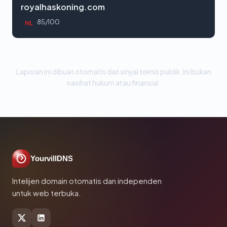
royalhaskoning.com
85/100
NL
Laporan ini dibuat otomatis dari sinyal teknis publik. Ini bukan
nasihat hukum atau finansial.
YourvillDNS
Intelijen domain otomatis dan independen
untuk web terbuka.