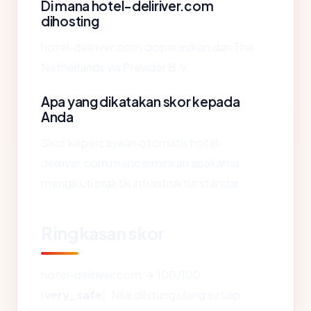
Di mana hotel-deliriver.com
dihosting
hotel-deliriver.com dioperasikan dari The
Netherlands via Previder B.V..
Apa yang dikatakan skor kepada
Anda
Skor kepercayaan otomatis hotel-
deliriver.com mencerminkan apakah ia
mengikuti praktik infrastruktur standar.
Ringkasan skor
hotel-deliriver.com → 100/100
(
very_safe
). Nilai dihitung ulang setiap