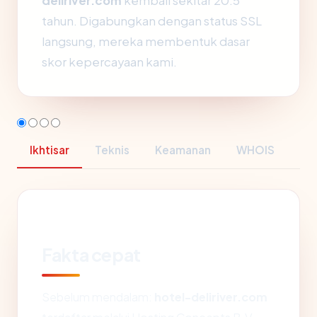
deliriver.com
kembali sekitar 20.5
tahun. Digabungkan dengan status SSL
langsung, mereka membentuk dasar
skor kepercayaan kami.
Ikhtisar
Teknis
Keamanan
WHOIS
Fakta cepat
Sebelum mendalam:
hotel-deliriver.com