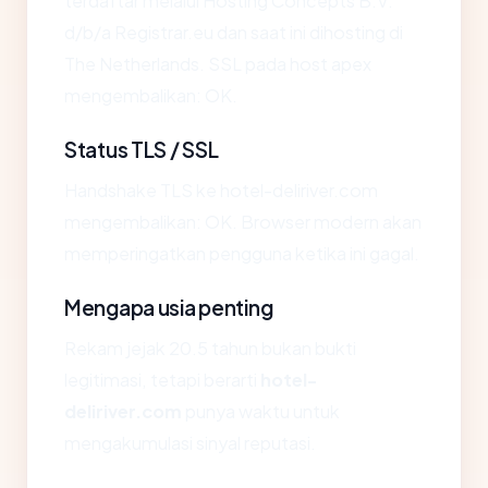
terdaftar melalui Hosting Concepts B.V.
d/b/a Registrar.eu dan saat ini dihosting di
The Netherlands. SSL pada host apex
mengembalikan: OK.
Status TLS / SSL
Handshake TLS ke hotel-deliriver.com
mengembalikan: OK. Browser modern akan
memperingatkan pengguna ketika ini gagal.
Mengapa usia penting
Rekam jejak 20.5 tahun bukan bukti
legitimasi, tetapi berarti
hotel-
deliriver.com
punya waktu untuk
mengakumulasi sinyal reputasi.