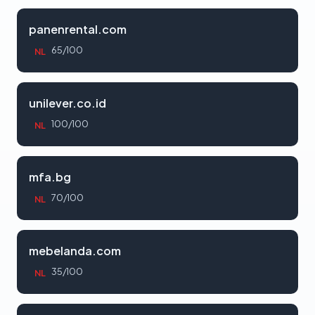
panenrental.com
65/100
NL
unilever.co.id
100/100
NL
mfa.bg
70/100
NL
mebelanda.com
35/100
NL