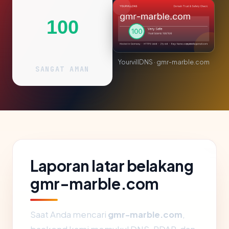
100
YourvillDNS · gmr-marble.com
SANGAT AMAN
Laporan latar belakang
gmr-marble.com
Saat Anda mencari
gmr-marble.com
,