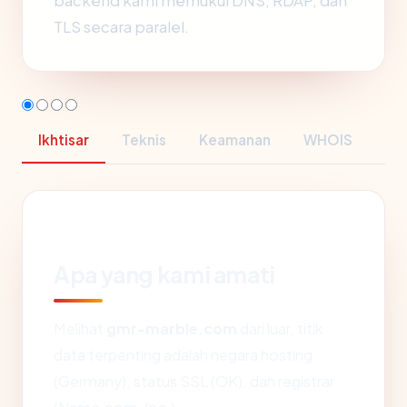
backend kami memukul DNS, RDAP, dan
TLS secara paralel.
Ikhtisar
Teknis
Keamanan
WHOIS
Apa yang kami amati
Melihat
gmr-marble.com
dari luar, titik
data terpenting adalah negara hosting
(Germany), status SSL (OK), dan registrar