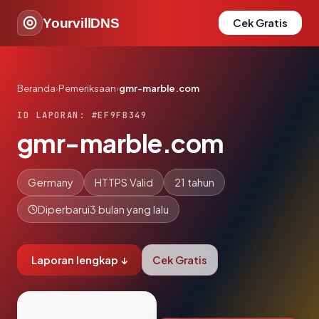
YourvillDNS
Cek Gratis
Beranda
›
Pemeriksaan
›
gmr-marble.com
ID LAPORAN: #EF9FB349
gmr-marble.com
Germany
HTTPS Valid
21 tahun
Diperbarui
3 bulan yang lalu
Laporan lengkap ↓
Cek Gratis