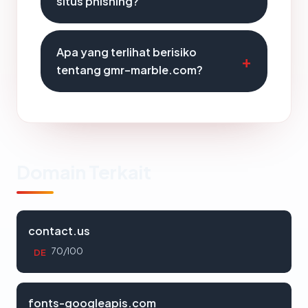
situs phishing?
Apa yang terlihat berisiko
tentang gmr-marble.com?
Domain Terkait
contact.us
70/100
DE
fonts-googleapis.com