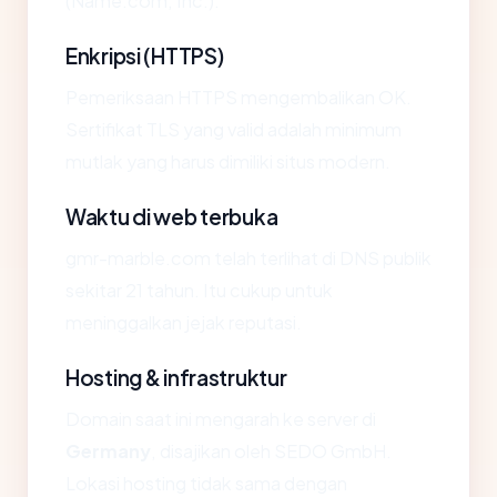
(Name.com, Inc.).
Enkripsi (HTTPS)
Pemeriksaan HTTPS mengembalikan OK.
Sertifikat TLS yang valid adalah minimum
mutlak yang harus dimiliki situs modern.
Waktu di web terbuka
gmr-marble.com telah terlihat di DNS publik
sekitar 21 tahun. Itu cukup untuk
meninggalkan jejak reputasi.
Hosting & infrastruktur
Domain saat ini mengarah ke server di
Germany
, disajikan oleh SEDO GmbH.
Lokasi hosting tidak sama dengan