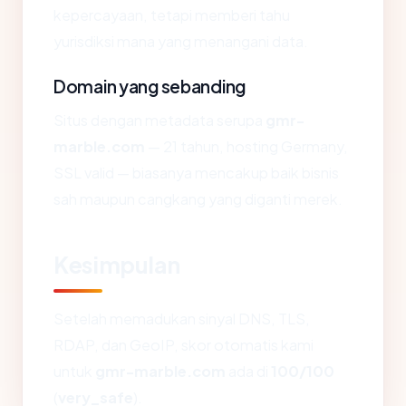
kepercayaan, tetapi memberi tahu
yurisdiksi mana yang menangani data.
Domain yang sebanding
Situs dengan metadata serupa
gmr-
marble.com
— 21 tahun, hosting Germany,
SSL valid — biasanya mencakup baik bisnis
sah maupun cangkang yang diganti merek.
Kesimpulan
Setelah memadukan sinyal DNS, TLS,
RDAP, dan GeoIP, skor otomatis kami
untuk
gmr-marble.com
ada di
100/100
(
very_safe
).