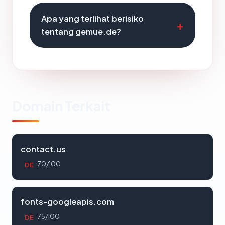
Apa yang terlihat berisiko
tentang gemue.de?
Domain Terkait
contact.us
70/100
DE
fonts-googleapis.com
75/100
DE