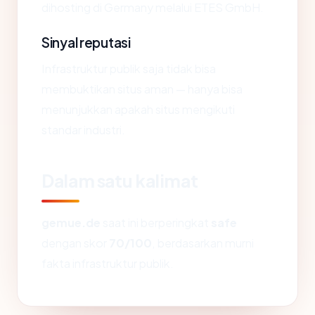
dihosting di Germany melalui ETES GmbH.
Sinyal reputasi
Infrastruktur publik saja tidak bisa
membuktikan situs aman — hanya bisa
menunjukkan apakah situs mengikuti
standar industri.
Dalam satu kalimat
gemue.de
saat ini berperingkat
safe
dengan skor
70/100
, berdasarkan murni
fakta infrastruktur publik.