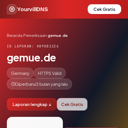
YourvillDNS
Cek Gratis
Beranda
›
Pemeriksaan
›
gemue.de
ID LAPORAN: #89D811C6
gemue.de
Germany
HTTPS Valid
Diperbarui
3 bulan yang lalu
Laporan lengkap ↓
Cek Gratis