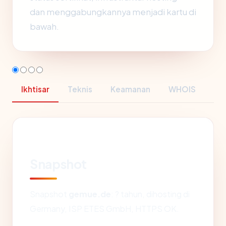
dan menggabungkannya menjadi kartu di
bawah.
Ikhtisar
Teknis
Keamanan
WHOIS
Snapshot
Snapshot
gemue.de
: ? tahun, dihosting di
Germany, ISP ETES GmbH, HTTPS OK.