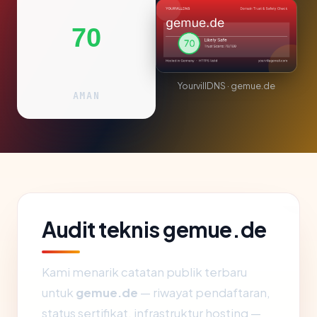
70
YourvillDNS · gemue.de
AMAN
Audit teknis gemue.de
Kami menarik catatan publik terbaru
untuk
gemue.de
— riwayat pendaftaran,
status sertifikat, infrastruktur hosting —