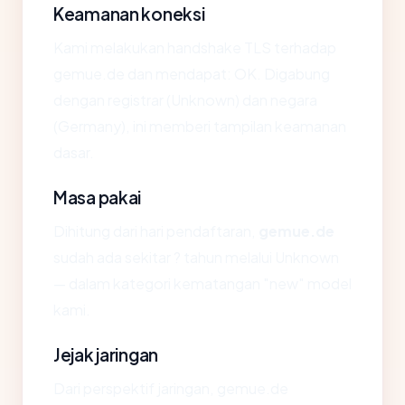
Keamanan koneksi
Kami melakukan handshake TLS terhadap
gemue.de dan mendapat: OK. Digabung
dengan registrar (Unknown) dan negara
(Germany), ini memberi tampilan keamanan
dasar.
Masa pakai
Dihitung dari hari pendaftaran,
gemue.de
sudah ada sekitar ? tahun melalui Unknown
— dalam kategori kematangan "new" model
kami.
Jejak jaringan
Dari perspektif jaringan, gemue.de