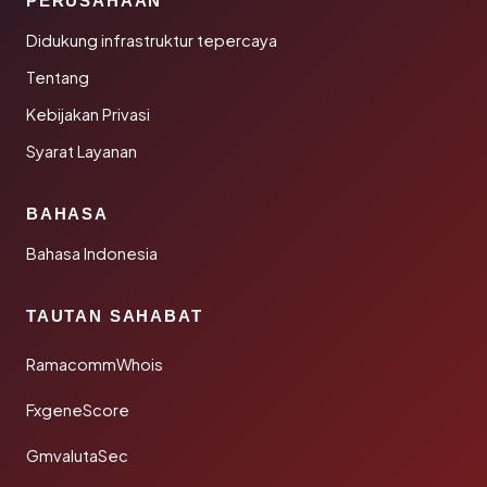
PERUSAHAAN
Didukung infrastruktur tepercaya
Tentang
Kebijakan Privasi
Syarat Layanan
BAHASA
Bahasa Indonesia
TAUTAN SAHABAT
RamacommWhois
FxgeneScore
GmvalutaSec