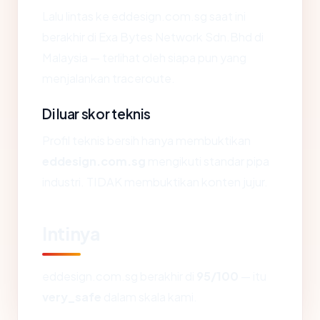
Lalu lintas ke eddesign.com.sg saat ini
berakhir di Exa Bytes Network Sdn.Bhd di
Malaysia — terlihat oleh siapa pun yang
menjalankan traceroute.
Di luar skor teknis
Profil teknis bersih hanya membuktikan
eddesign.com.sg
mengikuti standar pipa
industri. TIDAK membuktikan konten jujur.
Intinya
eddesign.com.sg berakhir di
95/100
— itu
very_safe
dalam skala kami.