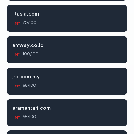
jltasia.com
70/100
MY
amway.co.id
100/100
MY
jrd.com.my
65/100
MY
eramentari.com
55/100
MY