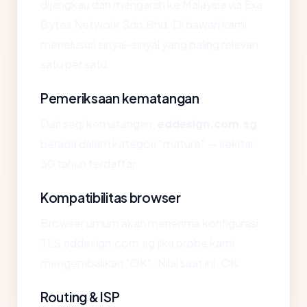
dijangkau dan mengarah ke Malaysia via Exa
Bytes Network Sdn.Bhd. Di bawah kami
menelusuri sinyal-sinyal yang paling relevan
satu per satu.
Pemeriksaan kematangan
Dari segi kematangan,
eddesign.com.sg
berada dalam kategori "mature" — sekitar
30 tahun terdaftar.
Kompatibilitas browser
Browser umum akan menerima konfigurasi
TLS eddesign.com.sg jika probe kami
mengembalikan "OK". Nilai saat ini: OK.
Routing & ISP