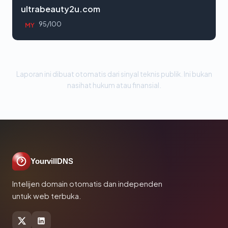
ultrabeauty2u.com
95/100
MY
Laporan ini dibuat otomatis dari sinyal teknis publik. Ini bukan
nasihat hukum atau finansial.
YourvillDNS
Intelijen domain otomatis dan independen
untuk web terbuka.