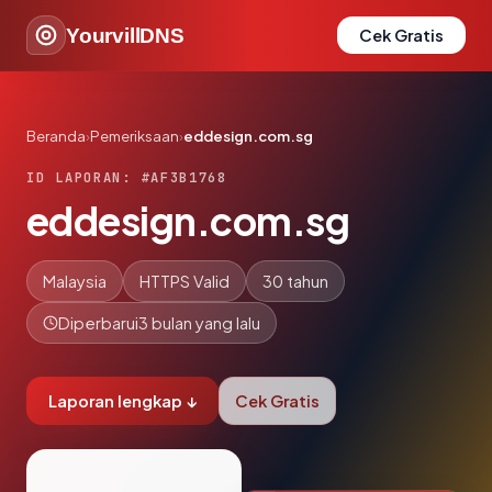
YourvillDNS
Cek Gratis
Beranda
›
Pemeriksaan
›
eddesign.com.sg
ID LAPORAN: #AF3B1768
eddesign.com.sg
Malaysia
HTTPS Valid
30 tahun
Diperbarui
3 bulan yang lalu
Laporan lengkap ↓
Cek Gratis