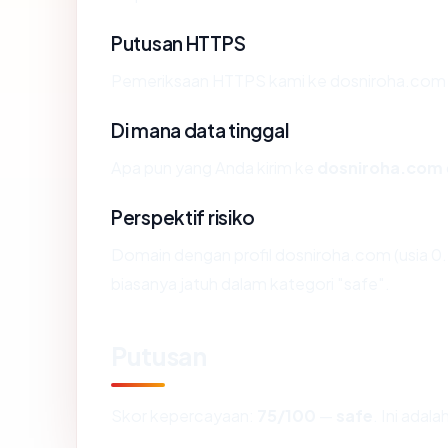
Putusan HTTPS
Pemeriksaan HTTPS kami ke dosniroha.com 
Di mana data tinggal
Apa pun yang Anda kirim ke
dosniroha.com
Perspektif risiko
Domain dengan profil dosniroha.com (usia 0
biasanya jatuh dalam kategori "safe".
Putusan
Skor kepercayaan:
75/100
—
safe
. Ini adal