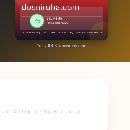
YourvillDNS · dosniroha.com
usia (0.2 tahun), SSL (OK), registrar