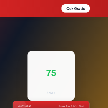
Cek Gratis
75
AMAN