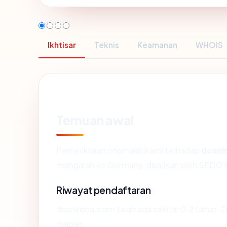
Ikhtisar
Teknis
Keamanan
WHOIS
Temuan awal
Pemeriksaan otomatis kami terhadap
dosni
mengarah ke Germany, disajikan oleh SED
Riwayat pendaftaran
dosniroha.com telah ada sekitar 0.2 tahun.
mapan.