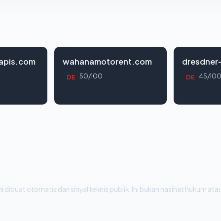
apis.com
wahanamotorent.com
dresdner
50/100
45/10
DE
DE
i dibuat otomatis dari sinyal teknis publik. Ini bukan nasihat hukum atau