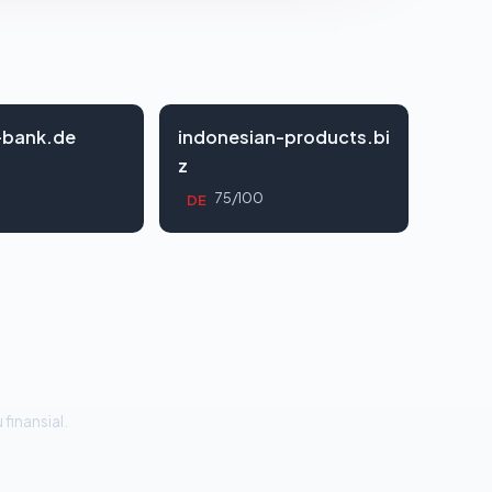
-bank.de
indonesian-products.bi
z
0
75/100
DE
 finansial.