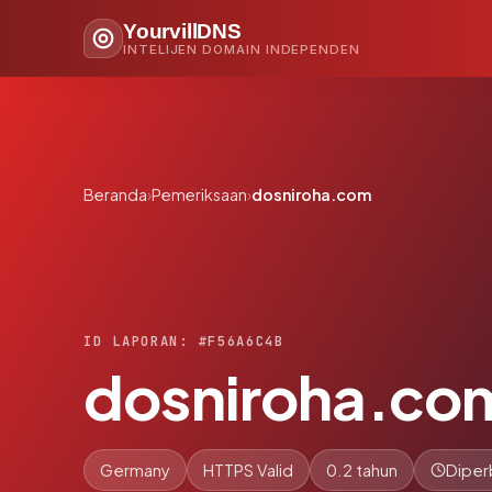
YourvillDNS
INTELIJEN DOMAIN INDEPENDEN
Beranda
›
Pemeriksaan
›
dosniroha.com
ID LAPORAN: #F56A6C4B
dosniroha.co
Germany
HTTPS Valid
0.2 tahun
Diper