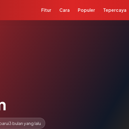
Fitur
Cara
Populer
Tepercaya
m
barui
3 bulan yang lalu