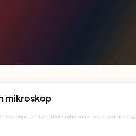
h mikroskop
fakta kunci tentang
dosniroha.com
: negara (Germany), 