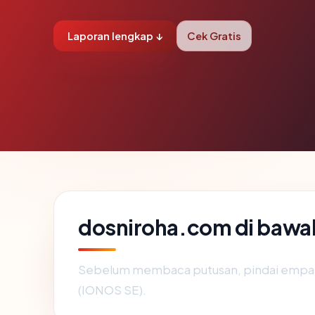
Laporan lengkap ↓
Cek Gratis
dosniroha.com di bawa
Sebelum membaca putusan, pindai empat 
(IONOS SE).