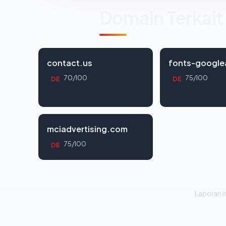
Domain Terkait
contact.us
fonts-google
70/100
75/100
DE
DE
mciadvertising.com
75/100
DE
Laporan in