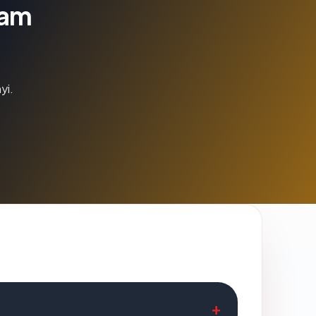
lam
yi.