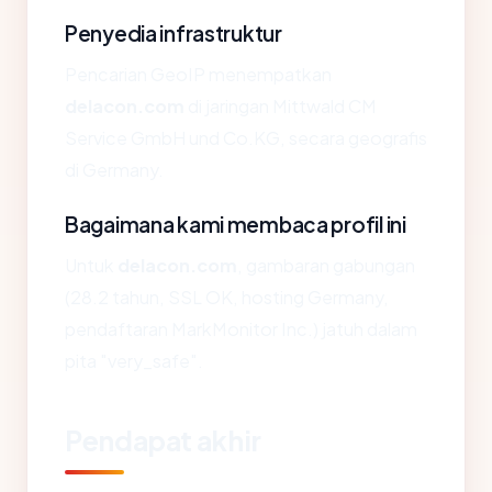
Penyedia infrastruktur
Pencarian GeoIP menempatkan
delacon.com
di jaringan Mittwald CM
Service GmbH und Co.KG, secara geografis
di Germany.
Bagaimana kami membaca profil ini
Untuk
delacon.com
, gambaran gabungan
(28.2 tahun, SSL OK, hosting Germany,
pendaftaran MarkMonitor Inc.) jatuh dalam
pita "very_safe".
Pendapat akhir