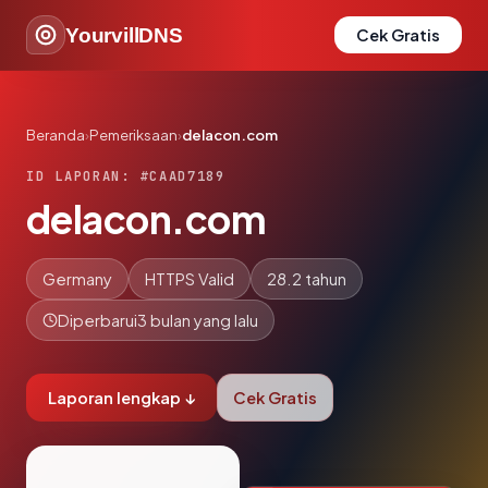
YourvillDNS
Cek Gratis
Beranda
›
Pemeriksaan
›
delacon.com
ID LAPORAN: #CAAD7189
delacon.com
Germany
HTTPS Valid
28.2 tahun
Diperbarui
3 bulan yang lalu
Laporan lengkap ↓
Cek Gratis