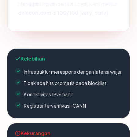
Menggabungkan semua sinyal, kami menilai
delacon.com
di
100/100
(
very_safe
).
Kelebihan
Infrastruktur merespons dengan latensi wajar
Tidak ada hits otomatis pada blocklist
Konektivitas IPv6 hadir
Registrar terverifikasi ICANN
Kekurangan