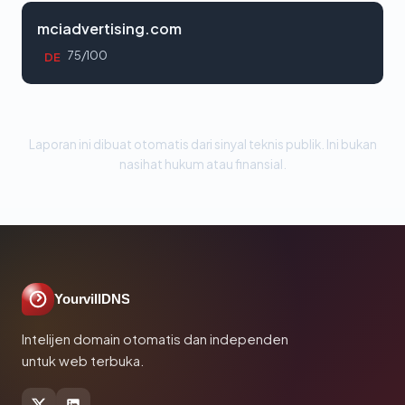
mciadvertising.com
75/100
DE
Laporan ini dibuat otomatis dari sinyal teknis publik. Ini bukan
nasihat hukum atau finansial.
YourvillDNS
Intelijen domain otomatis dan independen
untuk web terbuka.