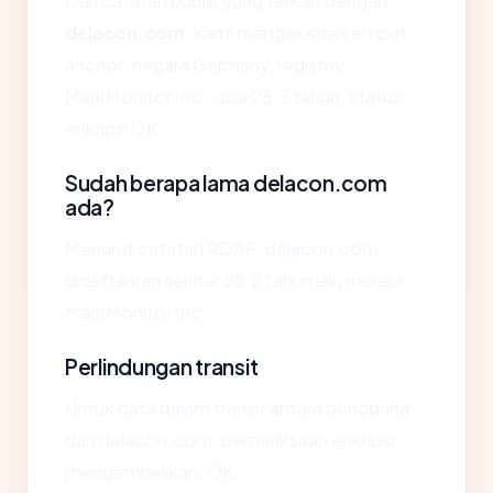
Dari catatan publik yang terkait dengan
delacon.com
, kami mengekstrak empat
anchor: negara Germany, registrar
MarkMonitor Inc., usia 28.2 tahun, status
enkripsi OK.
Sudah berapa lama delacon.com
ada?
Menurut catatan RDAP, delacon.com
didaftarkan sekitar 28.2 tahun lalu melalui
MarkMonitor Inc..
Perlindungan transit
Untuk data dalam transit antara pengguna
dan delacon.com, pemeriksaan enkripsi
mengembalikan: OK.