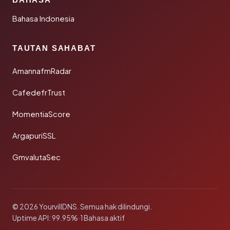
Bahasa Indonesia
TAUTAN SAHABAT
AmannafmRadar
CafedefrTrust
MomentiaScore
ArgapuriSSL
GmvalutaSec
© 2026 YourvillDNS. Semua hak dilindungi.
Uptime API: 99.95%
·
1 Bahasa aktif