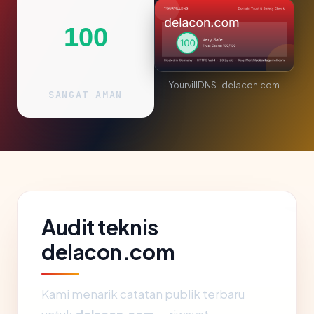
100
YourvillDNS · delacon.com
SANGAT AMAN
Audit teknis
delacon.com
Kami menarik catatan publik terbaru