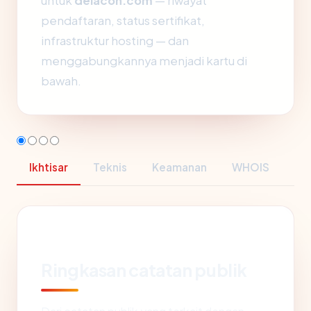
untuk
delacon.com
— riwayat
pendaftaran, status sertifikat,
infrastruktur hosting — dan
menggabungkannya menjadi kartu di
bawah.
Ikhtisar
Teknis
Keamanan
WHOIS
Ringkasan catatan publik