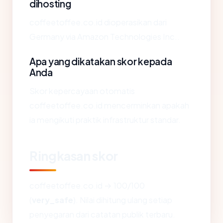
dihosting
coffeetoffee.co.id dioperasikan dari
Germany via Amazon Technologies Inc..
Apa yang dikatakan skor kepada
Anda
Skor kepercayaan otomatis
coffeetoffee.co.id mencerminkan apakah
ia mengikuti praktik infrastruktur standar.
Ringkasan skor
coffeetoffee.co.id → 100/100
(
very_safe
). Nilai dihitung ulang setiap
penyegaran dari catatan publik terbaru.