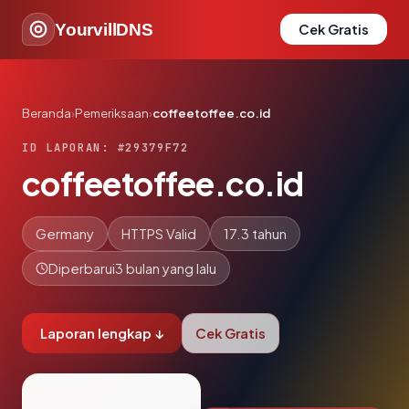
YourvillDNS
Cek Gratis
Beranda
›
Pemeriksaan
›
coffeetoffee.co.id
ID LAPORAN: #29379F72
coffeetoffee.co.id
Germany
HTTPS Valid
17.3 tahun
Diperbarui
3 bulan yang lalu
Laporan lengkap ↓
Cek Gratis