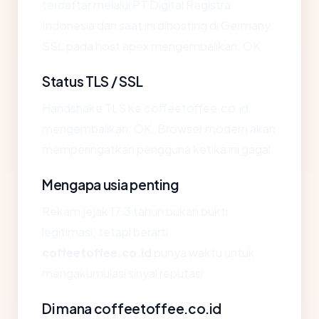
terdaftar melalui PT Digital Registra
Indonesia dan saat ini dihosting di Germany.
SSL pada host apex mengembalikan: OK.
Status TLS / SSL
Handshake TLS ke coffeetoffee.co.id
mengembalikan: OK. Browser modern akan
memperingatkan pengguna ketika ini gagal.
Mengapa usia penting
Rekam jejak 17.3 tahun bukan bukti
legitimasi, tetapi berarti
coffeetoffee.co.id
punya waktu untuk
mengakumulasi sinyal reputasi.
Di mana coffeetoffee.co.id