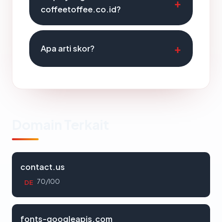
coffeetoffee.co.id?
Apa arti skor?
Domain Terkait
contact.us
70/100
DE
fonts-googleapis.com