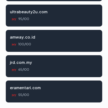
ultrabeauty2u.com
95/100
MY
amway.co.id
100/100
MY
jrd.com.my
65/100
MY
eramentari.com
55/100
MY