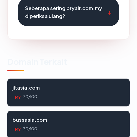
Seberapa sering bryair.com.my
diperiksa ulang?
Domain Terkait
jltasia.com
70/100
MY
bussasia.com
70/100
MY