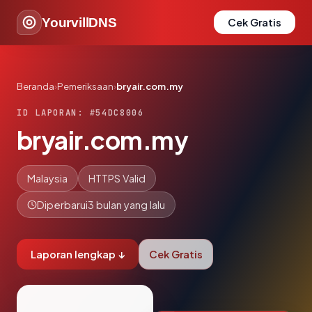
YourvillDNS
Cek Gratis
Beranda
›
Pemeriksaan
›
bryair.com.my
ID LAPORAN: #54DC8006
bryair.com.my
Malaysia
HTTPS Valid
Diperbarui
3 bulan yang lalu
Laporan lengkap ↓
Cek Gratis