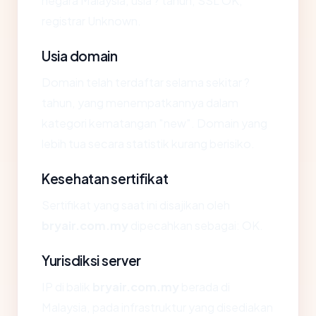
negara Malaysia, usia ? tahun, SSL OK,
registrar Unknown.
Usia domain
Domain telah terdaftar selama sekitar ?
tahun, yang menempatkannya dalam
kategori kematangan "new". Domain yang
lebih tua secara statistik kurang berisiko.
Kesehatan sertifikat
Sertifikat yang saat ini disajikan oleh
bryair.com.my
dipecahkan sebagai: OK.
Yurisdiksi server
IP di balik
bryair.com.my
berada di
Malaysia, pada infrastruktur yang disediakan