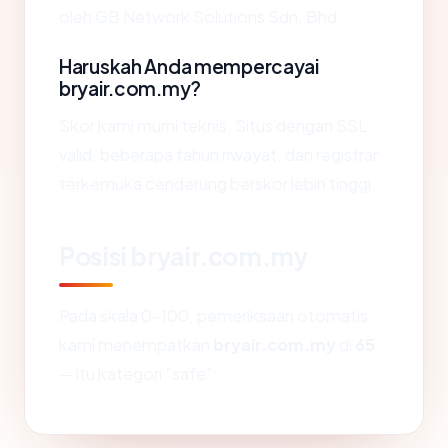
oleh GB Network Solutions Sdn. Bhd..
Haruskah Anda mempercayai
bryair.com.my?
Skor kami murni teknis. Situs dengan SSL
valid, beberapa tahun riwayat, dan registrar
terkemuka cenderung berskor lebih tinggi.
Posisi bryair.com.my
Pada skala 0-100, pemeriksaan otomatis
kami menempatkan
bryair.com.my
di
65
— itu kategori "safe".