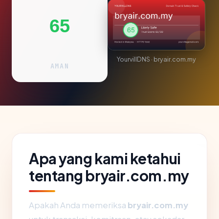
65
YourvillDNS · bryair.com.my
AMAN
Apa yang kami ketahui
tentang bryair.com.my
Apakah Anda memeriksa
bryair.com.my