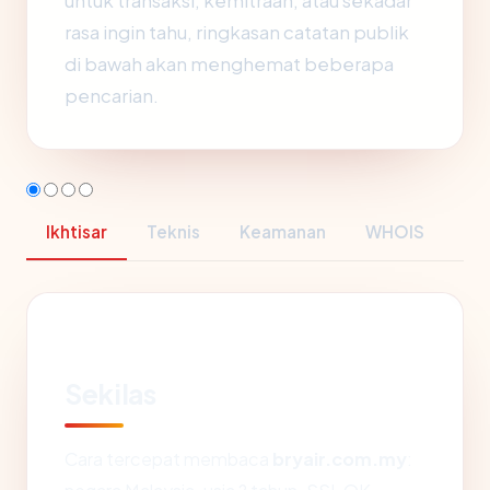
untuk transaksi, kemitraan, atau sekadar
rasa ingin tahu, ringkasan catatan publik
di bawah akan menghemat beberapa
pencarian.
Ikhtisar
Teknis
Keamanan
WHOIS
Sekilas
Cara tercepat membaca
bryair.com.my
: