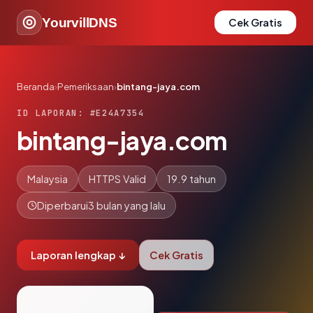
YourvillDNS
Cek Gratis
Beranda
›
Pemeriksaan
›
bintang-jaya.com
ID LAPORAN: #E24A7354
bintang-jaya.com
Malaysia
HTTPS Valid
19.9 tahun
Diperbarui
3 bulan yang lalu
Laporan lengkap ↓
Cek Gratis