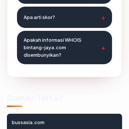
Apa arti skor?
Apakah informasi WHOIS
bintang-jaya.com
disembunyikan?
Domain Terkait
bussasia.com