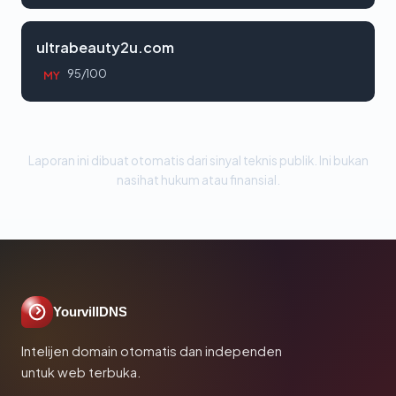
ultrabeauty2u.com
95/100
MY
Laporan ini dibuat otomatis dari sinyal teknis publik. Ini bukan
nasihat hukum atau finansial.
YourvillDNS
Intelijen domain otomatis dan independen
untuk web terbuka.