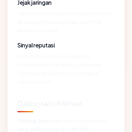
Jejak jaringan
Dari perspektif jaringan, bintang-jaya.com
dihosting di Malaysia melalui Exa Bytes
Network Sdn.Bhd..
Sinyal reputasi
Infrastruktur publik saja tidak bisa
membuktikan situs aman — hanya bisa
menunjukkan apakah situs mengikuti
standar industri.
Dalam satu kalimat
bintang-jaya.com
saat ini berperingkat
very_safe
dengan skor
95/100
,