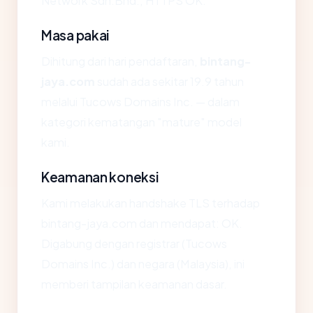
Network Sdn.Bhd., HTTPS OK.
Masa pakai
Dihitung dari hari pendaftaran,
bintang-
jaya.com
sudah ada sekitar 19.9 tahun
melalui Tucows Domains Inc. — dalam
kategori kematangan "mature" model
kami.
Keamanan koneksi
Kami melakukan handshake TLS terhadap
bintang-jaya.com dan mendapat: OK.
Digabung dengan registrar (Tucows
Domains Inc.) dan negara (Malaysia), ini
memberi tampilan keamanan dasar.