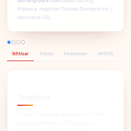
bintang-jaya.com
pada hosting
Malaysia, registrar (Tucows Domains Inc.),
dan status SSL.
Ikhtisar
Teknis
Keamanan
WHOIS
Snapshot
Snapshot
bintang-jaya.com
: 19.9 tahun,
dihosting di Malaysia, ISP Exa Bytes