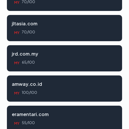
70/100
MY
jltasia.com
70/100
MY
jrd.com.my
65/100
MY
amway.co.id
100/100
MY
eramentari.com
55/100
MY