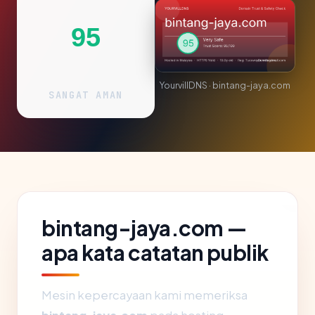
95
YourvillDNS · bintang-jaya.com
SANGAT AMAN
bintang-jaya.com —
apa kata catatan publik
Mesin kepercayaan kami memeriksa