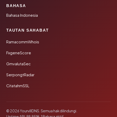
BAHASA
Bahasa Indonesia
TAUTAN SAHABAT
RamacommWhois
FxgeneScore
GmvalutaSec
SerpongtRadar
CitatahmSSL
© 2026 YourvillDNS. Semua hak dilindungi.
Uptime API: 99.95%
·
1 Bahasa aktif