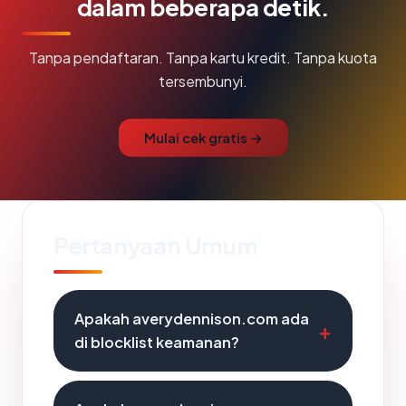
dalam beberapa detik.
Tanpa pendaftaran. Tanpa kartu kredit. Tanpa kuota
tersembunyi.
Mulai cek gratis →
Pertanyaan Umum
Apakah averydennison.com ada
di blocklist keamanan?