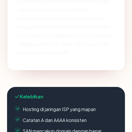
utama di industri material dan label dengan
reputasi yang kuat secara global.
Keberadaan situs resmi yang mapan dan
penggunaan teknologi keamanan modern
memperkuat kredibilitasnya, sehingga layak
dianggap aman dan dapat dipercaya oleh
pengguna di Indonesia.
Kelebihan
Hosting di jaringan ISP yang mapan
Catatan A dan AAAA konsisten
SAN mencakup domain dengan benar