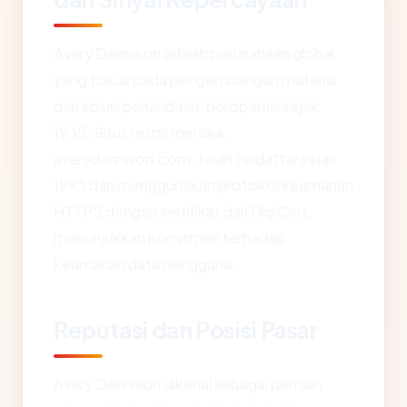
Avery Dennison adalah perusahaan global
yang fokus pada pengembangan material
dan solusi penandaan, beroperasi sejak
1935. Situs resmi mereka,
averydennison.com, telah terdaftar sejak
1993 dan menggunakan protokol keamanan
HTTPS dengan sertifikat dari DigiCert,
menunjukkan komitmen terhadap
keamanan data pengguna.
Reputasi dan Posisi Pasar
Avery Dennison dikenal sebagai pemain