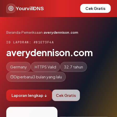
YourvillDNS
Cek Gratis
Beranda
›
Pemeriksaan
›
averydennison.com
ID LAPORAN: #81E73F4A
averydennison.com
Germany
HTTPS Valid
32.7 tahun
Diperbarui
3 bulan yang lalu
Laporan lengkap ↓
Cek Gratis