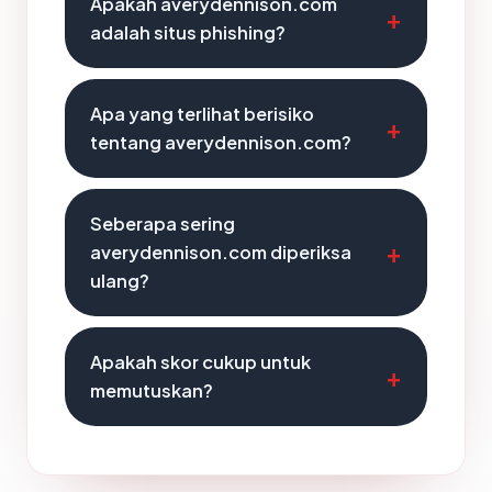
Apakah averydennison.com
adalah situs phishing?
Apa yang terlihat berisiko
tentang averydennison.com?
Seberapa sering
averydennison.com diperiksa
ulang?
Apakah skor cukup untuk
memutuskan?