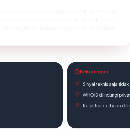
syen kelas atas dengan reputasi kuat di industri pakaian
esmi yang terpercaya untuk pembelian produk Zegna,
ngan pengalaman belanja yang aman dan profesional.
Kekurangan
Sinyal teknis saja tid
WHOIS dilindungi priva
Registrar berbasis di l