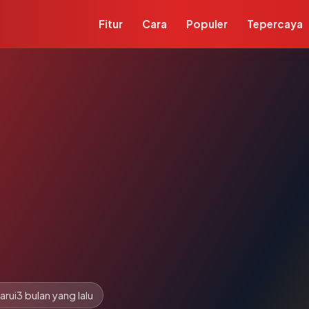
Fitur
Cara
Populer
Tepercaya
arui
3 bulan yang lalu