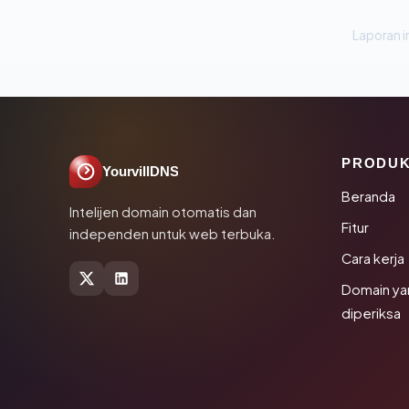
Laporan in
PRODU
YourvillDNS
Beranda
Intelijen domain otomatis dan
Fitur
independen untuk web terbuka.
Cara kerja
Domain ya
diperiksa