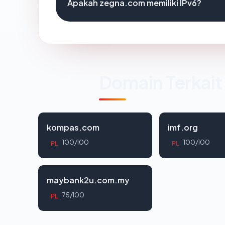
Apakah zegna.com memiliki IPv6?
Domain Terkait
kompas.com
imf.org
100/100
100/100
PL
PL
maybank2u.com.my
75/100
PL