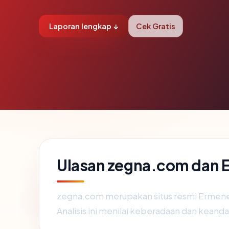
Laporan lengkap ↓
Cek Gratis
Ulasan zegna.com dan 
zegna.com merupakan situs resmi Ermenegi
Analisis ini menilai keberadaan dan keandal