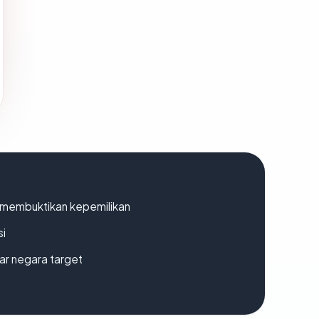
ak membuktikan kepemilikan
si
uar negara target