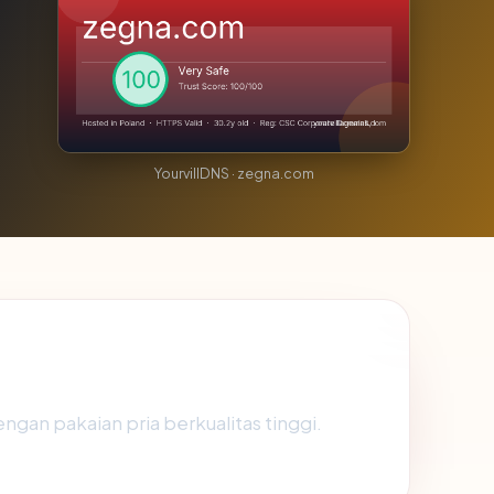
YourvillDNS · zegna.com
an pakaian pria berkualitas tinggi.