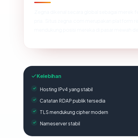
Zegna dikenal secara global sebagai merek fe
pria. Situs zegna.com merupakan platform r
mendukung posisi mereka di pasar mewah de
Kelebihan
Hosting IPv4 yang stabil
Catatan RDAP publik tersedia
TLS mendukung cipher modern
Nameserver stabil