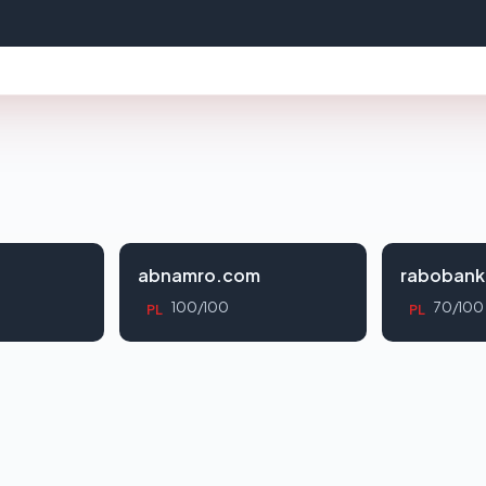
abnamro.com
rabobank
100/100
70/100
PL
PL