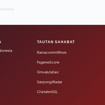
 finansial.
A
TAUTAN SAHABAT
donesia
RamacommWhois
FxgeneScore
GmvalutaSec
SerpongtRadar
CitatahmSSL