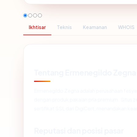
Ikhtisar
Teknis
Keamanan
WHOIS
Tentang Ermenegildo Zegna
Ermenegildo Zegna adalah perusahaan fesyen 
dengan produk pakaian pria premium. Situs
sertifikat SSL dari DigiCert, menandakan ke
Reputasi dan posisi pasar