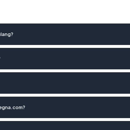
ulang?
?
zegna.com?