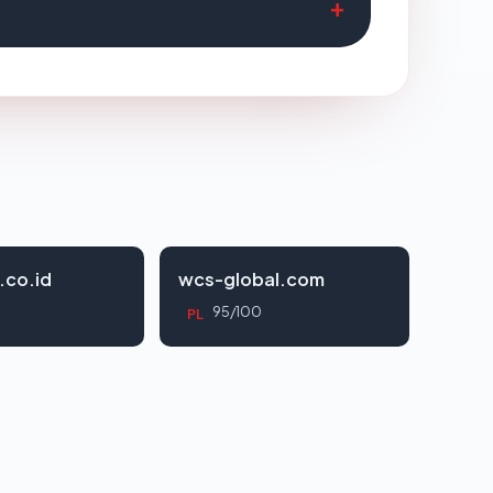
.co.id
wcs-global.com
95/100
PL