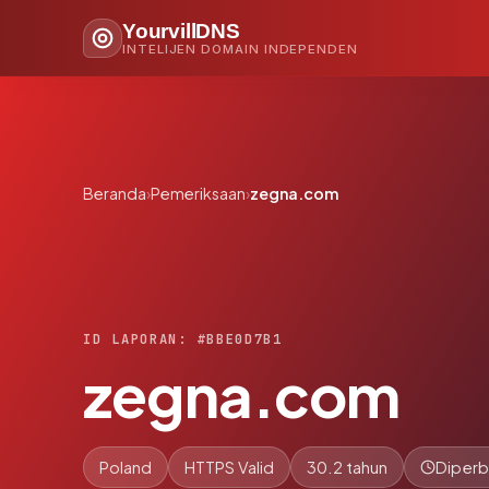
YourvillDNS
INTELIJEN DOMAIN INDEPENDEN
Beranda
›
Pemeriksaan
›
zegna.com
ID LAPORAN: #BBE0D7B1
zegna.com
Poland
HTTPS Valid
30.2 tahun
Diperb