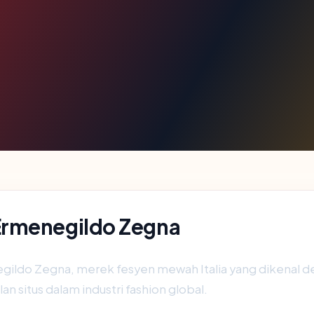
Ermenegildo Zegna
ldo Zegna, merek fesyen mewah Italia yang dikenal deng
an situs dalam industri fashion global.