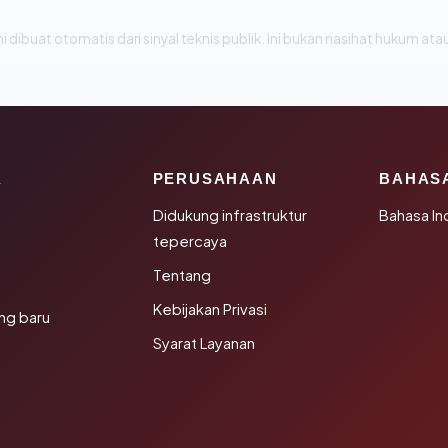
i dibuat otomatis dari sinyal teknis publik. Ini bukan nasihat hukum atau
K
PERUSAHAAN
BAHAS
Didukung infrastruktur
Bahasa In
tepercaya
Tentang
Kebijakan Privasi
ng baru
Syarat Layanan