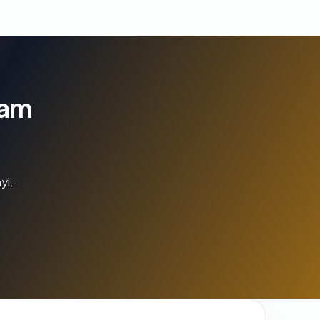
lam
yi.