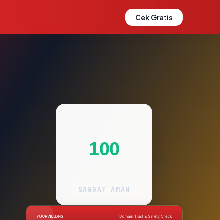
Cek Gratis
100
SANGAT AMAN