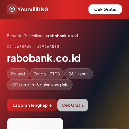
YourvillDNS
Cek Gratis
Beranda
›
Pemeriksaan
›
rabobank.co.id
ID LAPORAN: #5926AB93
rabobank.co.id
Poland
Tanpa HTTPS
28.1 tahun
Diperbarui
3 bulan yang lalu
Laporan lengkap ↓
Cek Gratis