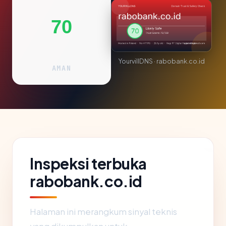
70
YourvillDNS · rabobank.co.id
AMAN
Inspeksi terbuka
rabobank.co.id
Halaman ini merangkum sinyal teknis