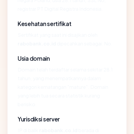
negara Poland, usia 28.1 tahun, SSL No,
registrar PT Digital Registra Indonesia.
Kesehatan sertifikat
Sertifikat yang saat ini disajikan oleh
rabobank.co.id
dipecahkan sebagai: No.
Usia domain
Domain telah terdaftar selama sekitar 28.1
tahun, yang menempatkannya dalam
kategori kematangan "mature". Domain
yang lebih tua secara statistik kurang
berisiko.
Yurisdiksi server
IP di balik
rabobank.co.id
berada di