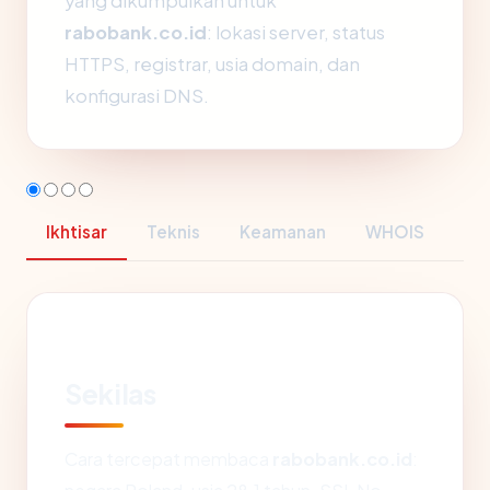
yang dikumpulkan untuk
rabobank.co.id
: lokasi server, status
HTTPS, registrar, usia domain, dan
konfigurasi DNS.
Ikhtisar
Teknis
Keamanan
WHOIS
Sekilas
Cara tercepat membaca
rabobank.co.id
: