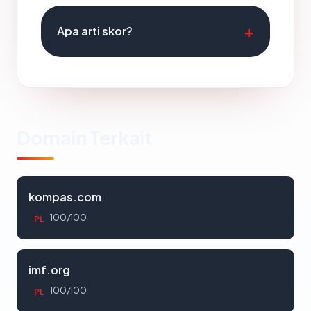
Apa arti skor?
Domain Terkait
kompas.com
100/100
PL
imf.org
100/100
PL