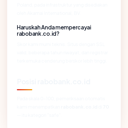
Poland, pada infrastruktur yang disediakan
oleh Akamai International, BV.
Haruskah Anda mempercayai
rabobank.co.id?
Skor kami murni teknis. Situs dengan SSL
valid, beberapa tahun riwayat, dan registrar
terkemuka cenderung berskor lebih tinggi.
Posisi rabobank.co.id
Pada skala 0-100, pemeriksaan otomatis
kami menempatkan
rabobank.co.id
di
70
— itu kategori "safe".