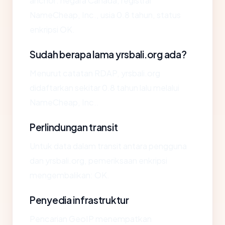
anchor: negara Canada, registrar
NameCheap, Inc., usia 0.8 tahun, status
enkripsi OK.
Sudah berapa lama yrsbali.org ada?
Menurut catatan RDAP, yrsbali.org
didaftarkan sekitar 0.8 tahun lalu melalui
NameCheap, Inc..
Perlindungan transit
Untuk data dalam transit antara pengguna
dan yrsbali.org, pemeriksaan enkripsi
mengembalikan: OK.
Penyedia infrastruktur
Pencarian GeoIP menempatkan