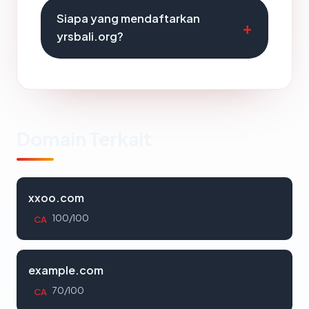
Siapa yang mendaftarkan
yrsbali.org?
Domain Terkait
xxoo.com
100/100
CA
example.com
70/100
CA