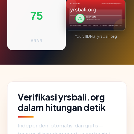
75
YourvillDNS · yrsbali.org
AMAN
Verifikasi yrsbali.org
dalam hitungan detik
Independen, otomatis, dan gratis —