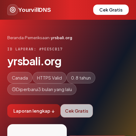
YourvillDNS
Cek Gratis
Beranda
›
Pemeriksaan
›
yrsbali.org
ID LAPORAN: #9EE5CB17
yrsbali.org
Canada
HTTPS Valid
0.8 tahun
Diperbarui
3 bulan yang lalu
Laporan lengkap ↓
Cek Gratis