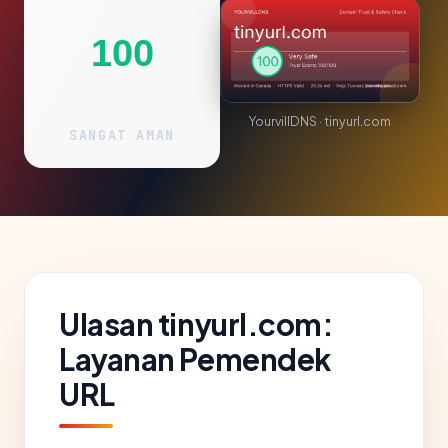
100
YourvillDNS · tinyurl.com
SANGAT AMAN
Ulasan tinyurl.com:
Layanan Pemendek
URL