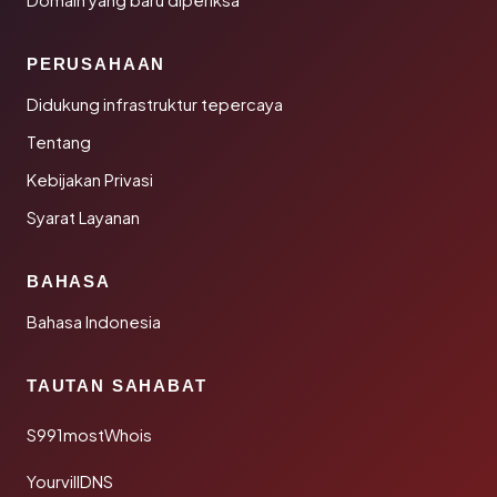
Domain yang baru diperiksa
PERUSAHAAN
Didukung infrastruktur tepercaya
Tentang
Kebijakan Privasi
Syarat Layanan
BAHASA
Bahasa Indonesia
TAUTAN SAHABAT
S991mostWhois
YourvillDNS