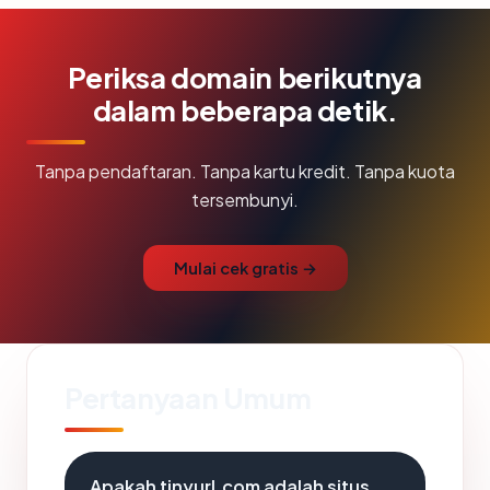
Periksa domain berikutnya
dalam beberapa detik.
Tanpa pendaftaran. Tanpa kartu kredit. Tanpa kuota
tersembunyi.
Mulai cek gratis →
Pertanyaan Umum
Apakah tinyurl.com adalah situs