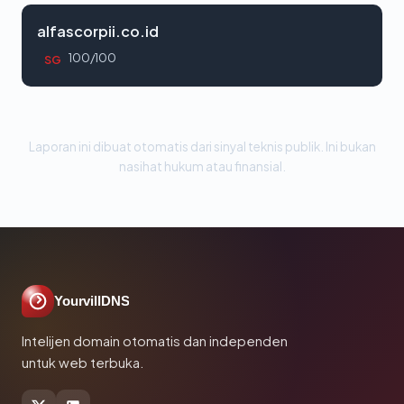
alfascorpii.co.id
100/100
SG
Laporan ini dibuat otomatis dari sinyal teknis publik. Ini bukan
nasihat hukum atau finansial.
YourvillDNS
Intelijen domain otomatis dan independen
untuk web terbuka.