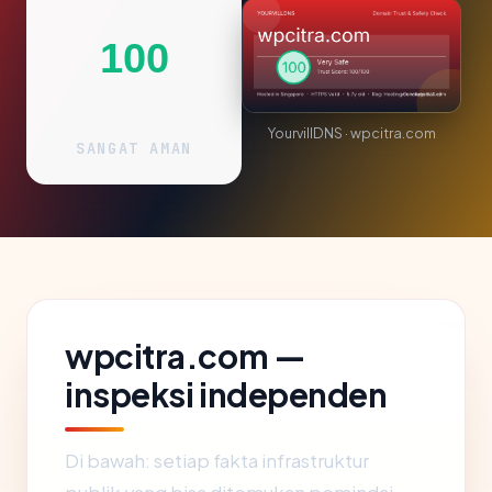
100
YourvillDNS · wpcitra.com
SANGAT AMAN
wpcitra.com —
inspeksi independen
Di bawah: setiap fakta infrastruktur