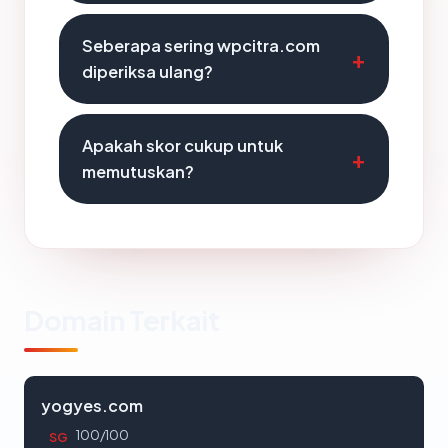
Seberapa sering wpcitra.com
diperiksa ulang?
Apakah skor cukup untuk
memutuskan?
Domain Terkait
yogyes.com
100/100
SG