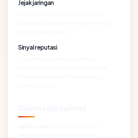
Jejak jaringan
Dari perspektif jaringan, wpcitra.com
dihosting di Singapore melalui Hostinger
International Limited.
Sinyal reputasi
Infrastruktur publik saja tidak bisa
membuktikan situs aman — hanya bisa
menunjukkan apakah situs mengikuti
standar industri.
Dalam satu kalimat
wpcitra.com
saat ini berperingkat
very_safe
dengan skor
100/100
,