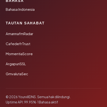
BAHASA
Bahasa Indonesia
TAUTAN SAHABAT
AmannafmRadar
CafedefrTrust
MomentiaScore
ArgapuriSSL
GmvalutaSec
© 2026 YourvillDNS. Semua hak dilindungi.
Uptime API: 99.95%
·
1 Bahasa aktif