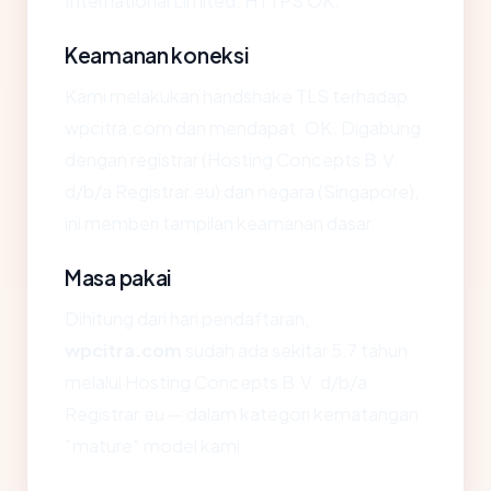
International Limited, HTTPS OK.
Keamanan koneksi
Kami melakukan handshake TLS terhadap
wpcitra.com dan mendapat: OK. Digabung
dengan registrar (Hosting Concepts B.V.
d/b/a Registrar.eu) dan negara (Singapore),
ini memberi tampilan keamanan dasar.
Masa pakai
Dihitung dari hari pendaftaran,
wpcitra.com
sudah ada sekitar 5.7 tahun
melalui Hosting Concepts B.V. d/b/a
Registrar.eu — dalam kategori kematangan
"mature" model kami.