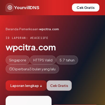
YourvillDNS
Cek Gratis
Beranda
›
Pemeriksaan
›
wpcitra.com
ID LAPORAN: #EACE11FE
wpcitra.com
Singapore
HTTPS Valid
5.7 tahun
Diperbarui
3 bulan yang lalu
Laporan lengkap ↓
Cek Gratis