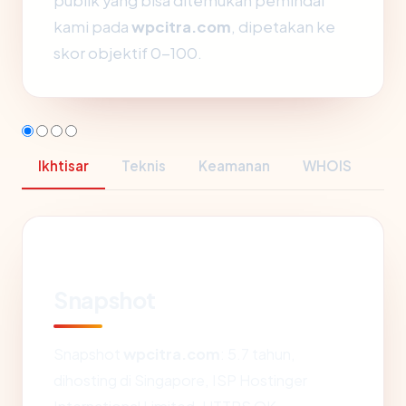
publik yang bisa ditemukan pemindai
kami pada
wpcitra.com
, dipetakan ke
skor objektif 0-100.
Ikhtisar
Teknis
Keamanan
WHOIS
Snapshot
Snapshot
wpcitra.com
: 5.7 tahun,
dihosting di Singapore, ISP Hostinger